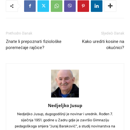
Prethodni članak
Sljedeći članak
Znate li prepoznati fiziološke
Kako urediti kosine na
poremećaje rajčice?
okućnici?
Nedjeljko Jusup
Nedjeljko Jusup, dugogodišnji je novinar i urednik. Rođen 7.
siječnja 1951. godine u Zadru gdje je završio Gimnaziju
pedagoškoga smjera "Juraj Baraković", a studij novinarstva na