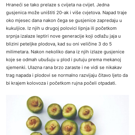
Hraneći se tako prelaze s cvijeta na cvijet. Jedna
gusjenica može uništiti 20-ak i više cvjetova. Napad traje
oko mjesec dana nakon čega se gusjenice zapredaju u
kukuljice. Iz njih u drugoj polovici lipnja ili početkom
srpnja izalaze leptiri nove generacije koji odlažu jaja u
blizini peteljke plodova, kad su oni veličine 3 do 5
milimetara. Nakon nekoliko dana iz njih izlaze gusjenice
koje se odmah ubušuju u plod i putuju prema mekanoj
sjemenki. Ulazna rana brzo zaraste i ne vidi se nikakav
trag napada i plodovi se normalno razvijaju čitavo ljeto da
bi krajem kolovoza i početkom rujna počeli otpadati.