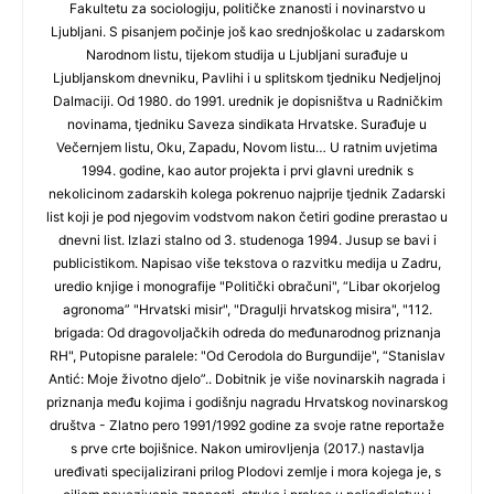
Fakultetu za sociologiju, političke znanosti i novinarstvo u
Ljubljani. S pisanjem počinje još kao srednjoškolac u zadarskom
Narodnom listu, tijekom studija u Ljubljani surađuje u
Ljubljanskom dnevniku, Pavlihi i u splitskom tjedniku Nedjeljnoj
Dalmaciji. Od 1980. do 1991. urednik je dopisništva u Radničkim
novinama, tjedniku Saveza sindikata Hrvatske. Surađuje u
Večernjem listu, Oku, Zapadu, Novom listu… U ratnim uvjetima
1994. godine, kao autor projekta i prvi glavni urednik s
nekolicinom zadarskih kolega pokrenuo najprije tjednik Zadarski
list koji je pod njegovim vodstvom nakon četiri godine prerastao u
dnevni list. Izlazi stalno od 3. studenoga 1994. Jusup se bavi i
publicistikom. Napisao više tekstova o razvitku medija u Zadru,
uredio knjige i monografije "Politički obračuni", “Libar okorjelog
agronoma” "Hrvatski misir", "Dragulji hrvatskog misira", "112.
brigada: Od dragovoljačkih odreda do međunarodnog priznanja
RH", Putopisne paralele: "Od Cerodola do Burgundije", “Stanislav
Antić: Moje životno djelo”.. Dobitnik je više novinarskih nagrada i
priznanja među kojima i godišnju nagradu Hrvatskog novinarskog
društva - Zlatno pero 1991/1992 godine za svoje ratne reportaže
s prve crte bojišnice. Nakon umirovljenja (2017.) nastavlja
uređivati specijalizirani prilog Plodovi zemlje i mora kojega je, s