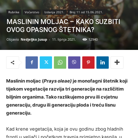
Rubrike
Voćarstvo
Izdanja 2021.
Broj 11 od 15.06.2021.
MASLININ MOLJAC – KAKO SUZBITI
OVOG OPASNOG ŠTETNIKA?
Objavio
Nedjeljko Jusup
-
11. lipnja 2021.
12940
Maslinin moljac (
Prays oleae)
je monofagni štetnik koji
tijekom vegetacije razvija tri generacije na različitim
biljnim organima. Tako razlikujemo prvu ili cvjetnu
generaciju, drugu ili generaciju ploda i treću lisnu
generaciju.
Kad krene vegetacija, koja je ovu godinu zbog hladnih
fronti u veljači i početkom travnja primjetno kasnila, u