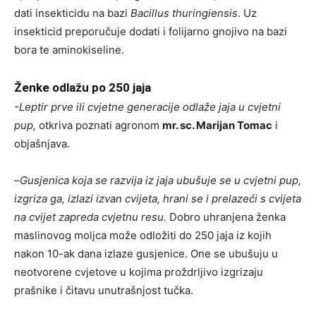
dati insekticidu na bazi
Bacillus thuringiensis
. Uz
insekticid preporučuje dodati i folijarno gnojivo na bazi
bora te aminokiseline.
Ženke odlažu po 250 jaja
-Leptir prve ili cvjetne generacije odlaže jaja u cvjetni
pup,
otkriva poznati agronom
mr. sc. Marijan Tomac
i
objašnjava.
–
Gusjenica koja se razvija iz jaja ubušuje se u cvjetni pup,
izgriza ga, izlazi izvan cvijeta, hrani se i prelazeći s cvijeta
na cvijet zapreda cvjetnu resu.
Dobro uhranjena ženka
maslinovog moljca može odložiti do 250 jaja iz kojih
nakon 10-ak dana izlaze gusjenice. One se ubušuju u
neotvorene cvjetove u kojima proždrljivo izgrizaju
prašnike i čitavu unutrašnjost tučka.