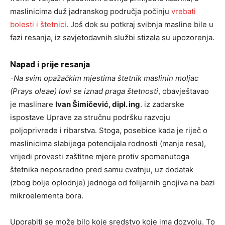
maslinicima duž jadranskog područja počinju
vrebati
bolesti i štetnic
i. Još dok su potkraj svibnja masline bile u
fazi resanja, iz savjetodavnih službi stizala su upozorenja.
Napad i prije resanja
-Na svim opažačkim mjestima štetnik maslinin moljac
(Prays oleae) lovi se iznad praga štetnosti
, obavještavao
je maslinare
Ivan Šimičević, dipl. ing
. iz zadarske
ispostave Uprave za stručnu podršku razvoju
poljoprivrede i ribarstva. Stoga, posebice kada je riječ o
maslinicima slabijega potencijala rodnosti (manje resa),
vrijedi provesti zaštitne mjere protiv spomenutoga
štetnika neposredno pred samu cvatnju, uz dodatak
(zbog bolje oplodnje) jednoga od folijarnih gnojiva na bazi
mikroelementa bora.
Uporabiti se može bilo koje sredstvo koje ima dozvolu. To