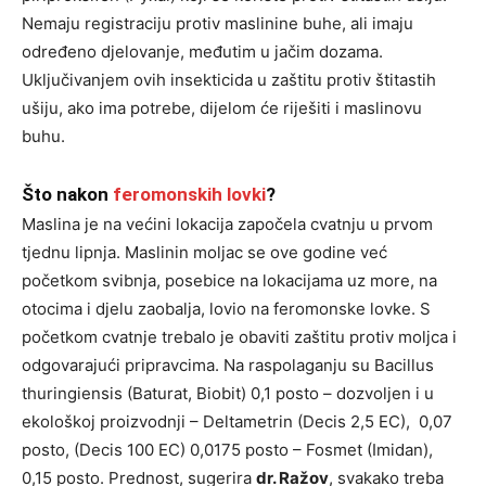
Nemaju registraciju protiv maslinine buhe, ali imaju
određeno djelovanje, međutim u jačim dozama.
Uključivanjem ovih insekticida u zaštitu protiv štitastih
ušiju, ako ima potrebe, dijelom će riješiti i maslinovu
buhu.
Što nakon
feromonskih lovki
?
Maslina je na većini lokacija započela cvatnju u prvom
tjednu lipnja. Maslinin moljac se ove godine već
početkom svibnja, posebice na lokacijama uz more, na
otocima i djelu zaobalja, lovio na feromonske lovke. S
početkom cvatnje trebalo je obaviti zaštitu protiv moljca i
odgovarajući pripravcima. Na raspolaganju su Bacillus
thuringiensis (Baturat, Biobit) 0,1 posto – dozvoljen i u
ekološkoj proizvodnji – Deltametrin (Decis 2,5 EC), 0,07
posto, (Decis 100 EC) 0,0175 posto – Fosmet (Imidan),
0,15 posto. Prednost, sugerira
dr. Ražov
, svakako treba