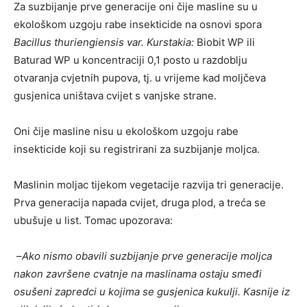
Za suzbijanje prve generacije oni čije masline su u
ekološkom uzgoju rabe insekticide na osnovi spora
Bacillus thuriengiensis var. Kurstakia:
Biobit WP ili
Baturad WP u koncentraciji 0,1 posto u razdoblju
otvaranja cvjetnih pupova, tj. u vrijeme kad moljčeva
gusjenica uništava cvijet s vanjske strane.
Oni čije masline nisu u ekološkom uzgoju rabe
insekticide koji su registrirani za suzbijanje moljca.
Maslinin moljac tijekom vegetacije razvija tri generacije.
Prva generacija napada cvijet, druga plod, a treća se
ubušuje u list. Tomac upozorava:
–
Ako nismo obavili suzbijanje prve generacije moljca
nakon završene cvatnje na maslinama ostaju smeđi
osušeni zapredci u kojima se gusjenica kukulji. Kasnije iz