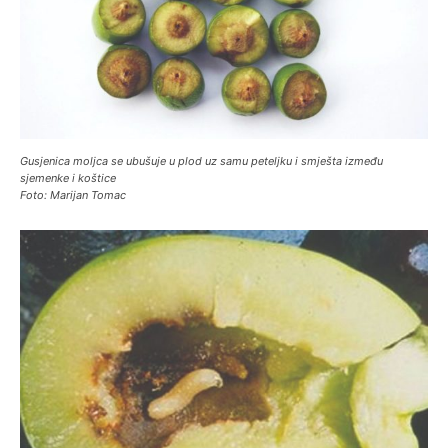
Gusjenica moljca se ubušuje u plod uz samu peteljku i smješta između
sjemenke i koštice
Foto: Marijan Tomac