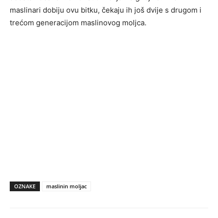
maslinari dobiju ovu bitku, čekaju ih još dvije s drugom i
trećom generacijom maslinovog moljca.
OZNAKE
maslinin moljac