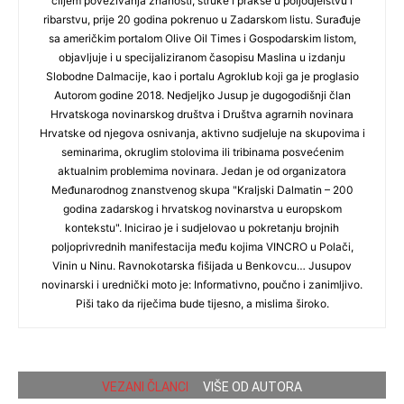
ciljem povezivanja znanosti, struke i prakse u poljodjelstvu i
ribarstvu, prije 20 godina pokrenuo u Zadarskom listu. Surađuje
sa američkim portalom Olive Oil Times i Gospodarskim listom,
objavljuje i u specijaliziranom časopisu Maslina u izdanju
Slobodne Dalmacije, kao i portalu Agroklub koji ga je proglasio
Autorom godine 2018. Nedjeljko Jusup je dugogodišnji član
Hrvatskoga novinarskog društva i Društva agrarnih novinara
Hrvatske od njegova osnivanja, aktivno sudjeluje na skupovima i
seminarima, okruglim stolovima ili tribinama posvećenim
aktualnim problemima novinara. Jedan je od organizatora
Međunarodnog znanstvenog skupa "Kraljski Dalmatin – 200
godina zadarskog i hrvatskog novinarstva u europskom
kontekstu". Inicirao je i sudjelovao u pokretanju brojnih
poljoprivrednih manifestacija među kojima VINCRO u Polači,
Vinin u Ninu. Ravnokotarska fišijada u Benkovcu… Jusupov
novinarski i urednički moto je: Informativno, poučno i zanimljivo.
Piši tako da riječima bude tijesno, a mislima široko.
VEZANI ČLANCI
VIŠE OD AUTORA