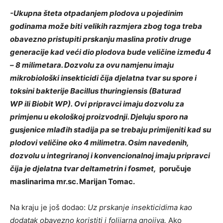
-Ukupna šteta otpadanjem plodova u pojedinim
godinama može biti velikih razmjera zbog toga treba
obavezno pristupiti prskanju maslina protiv druge
generacije kad veći dio plodova bude veličine između 4
– 8 milimetara. Dozvolu za ovu namjenu imaju
mikrobiološki insekticidi čija djelatna tvar su spore i
toksini bakterije Bacillus thuringiensis (Baturad
WP ili Biobit WP). Ovi pripravci imaju dozvolu za
primjenu u ekološkoj proizvodnji. Djeluju sporo na
gusjenice mlađih stadija pa se trebaju primijeniti kad su
plodovi veličine oko 4 milimetra. Osim navedenih,
dozvolu u integriranoj i konvencionalnoj imaju pripravci
čija je djelatna tvar deltametrin i fosmet,
poručuje
maslinarima mr.sc. Marijan Tomac.
Na kraju je još dodao:
Uz prskanje insekticidima kao
dodatak obavezno koristiti i folijarna gnojiva.
Ako