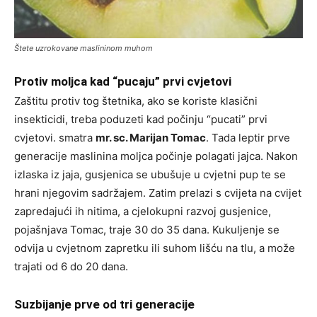
Štete uzrokovane maslininom muhom
Protiv moljca kad “pucaju” prvi cvjetovi
Zaštitu protiv tog štetnika, ako se koriste klasični
insekticidi, treba poduzeti kad počinju “pucati” prvi
cvjetovi. smatra
mr. sc. Marijan Tomac
. Tada leptir prve
generacije maslinina moljca počinje polagati jajca. Nakon
izlaska iz jaja, gusjenica se ubušuje u cvjetni pup te se
hrani njegovim sadržajem. Zatim prelazi s cvijeta na cvijet
zapredajući ih nitima, a cjelokupni razvoj gusjenice,
pojašnjava Tomac, traje 30 do 35 dana. Kukuljenje se
odvija u cvjetnom zapretku ili suhom lišću na tlu, a može
trajati od 6 do 20 dana.
Suzbijanje prve od tri generacije