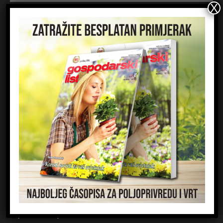
Kontakt
Impressum
Marketing
Priznanja
Zaštita osobnih podataka
KUPOVINA
Shop
Pretplata
Uvjeti korištenja