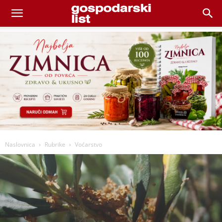
Naslovnica
Rubrike
Voćarstvo