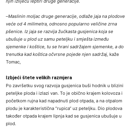
njih izlijeću leptiri druge generacije.
–
Maslinin moljac druge generacije
,
odlaže jaja na plodove
veće od 4 milimetra, odnosno popularno veličine zrna
pšenice. Iz jaja se razvija žućkasta gusjenica koja se
ubušuje u plod uz samu peteljku i smješta između
sjemenke i koštice, tu se hrani sadržajem sjemenke, a do
trenutka kad koštica očvrsne pojede njen sadržaj
, kaže
Tomac,
Izbjeći štete velikih razmjera
Po završetku svog razvoja gusjenica buši hodnik u blizini
peteljke ploda i izlazi van. To je obično krajem kolovoza i
početkom rujna kad napadnuti plod otpada, a na otpalom
plodu je karakteristična “rupica“ uz peteljku. Dio plodova
također otpada krajem lipnja kad se gusjenica ubušuje u
plod.