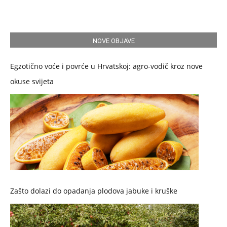
NOVE OBJAVE
Egzotično voće i povrće u Hrvatskoj: agro-vodič kroz nove
okuse svijeta
Zašto dolazi do opadanja plodova jabuke i kruške