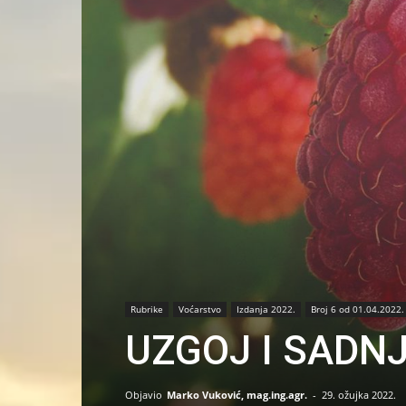
Rubrike
Voćarstvo
Izdanja 2022.
Broj 6 od 01.04.2022.
UZGOJ I SADN
Objavio
Marko Vuković, mag.ing.agr.
-
29. ožujka 2022.