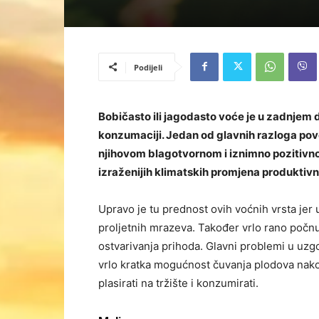
Podijeli
Bobičasto ili jagodasto voće je u zadnjem d
konzumaciji. Jedan od glavnih razloga pov
njihovom blagotvornom i iznimno pozitivnom
izraženijih klimatskih promjena produktivn
Upravo je tu prednost ovih voćnih vrsta je
proljetnih mrazeva. Također vrlo rano počnu
ostvarivanja prihoda. Glavni problemi u uzg
vrlo kratka mogućnost čuvanja plodova nako
plasirati na tržište i konzumirati.