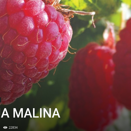
JA MALINA
22834