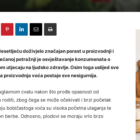
esetljeću doživjelo značajan porast u proizvodnji i
ećanoj potražnji je osvještavanje konzumenata o
 utjecaju na ljudsko zdravlje. Osim toga uslijed sve
a proizvodnja voća postaje sve nesigurnija.
r uglavnom cvatu nakon što prođe opasnost od
 roditi, zbog čega se može očekivati i brzi početak
oju bobičastoga voća su visoka početna ulaganja te
n berbe. Odnosno, plodovi se moraju vrlo brzo