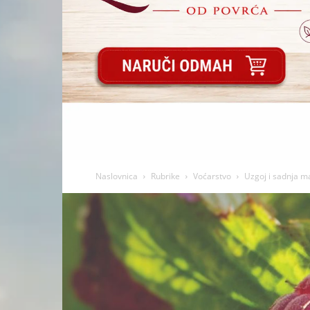
Naslovnica
Rubrike
Voćarstvo
Uzgoj i sadnja m