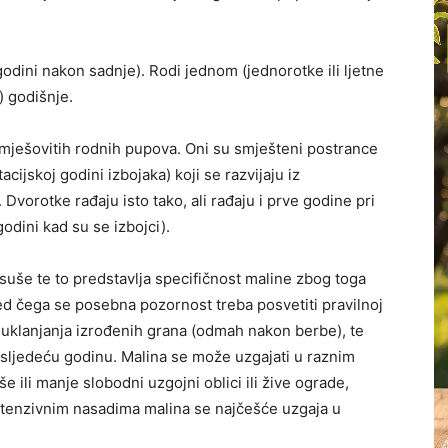
godini nakon sadnje). Rodi jednom (jednorotke ili ljetne
) godišnje.
 mješovitih rodnih pupova. Oni su smješteni postrance
ijskoj godini izbojaka) koji se razvijaju iz
Dvorotke rađaju isto tako, ali rađaju i prve godine pri
odini kad su se izbojci).
suše te to predstavlja specifičnost maline zbog toga
ed čega se posebna pozornost treba posvetiti pravilnoj
d uklanjanja izrođenih grana (odmah nakon berbe), te
a sljedeću godinu. Malina se može uzgajati u raznim
 ili manje slobodni uzgojni oblici ili žive ograde,
intenzivnim nasadima malina se najčešće uzgaja u