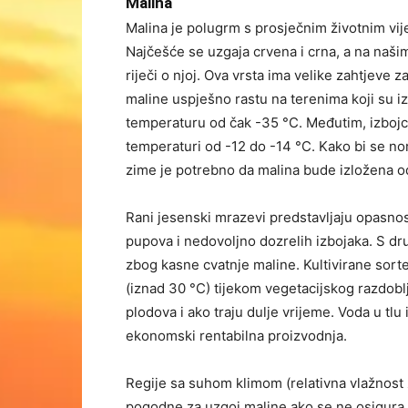
Malina
Malina je polugrm s prosječnim životnim vi
Najčešće se uzgaja crvena i crna, a na našim
riječi o njoj. Ova vrsta ima velike zahtjeve z
maline uspješno rastu na terenima koji su i
temperaturu od čak -35 °C. Međutim, izbojci
temperaturi od -12 do -14 °C. Kako bi se norm
zime je potrebno da malina bude izložena od
Rani jesenski mrazevi predstavljaju opasnos
pupova i nedovoljno dozrelih izbojaka. S dru
zbog kasne cvatnje maline. Kultivirane sort
(iznad 30 °C) tijekom vegetacijskog razdobl
plodova i ako traju dulje vrijeme. Voda u tlu 
ekonomski rentabilna proizvodnja.
Regije sa suhom klimom (relativna vlažnost 
pogodne za uzgoj maline ako se ne osigura 