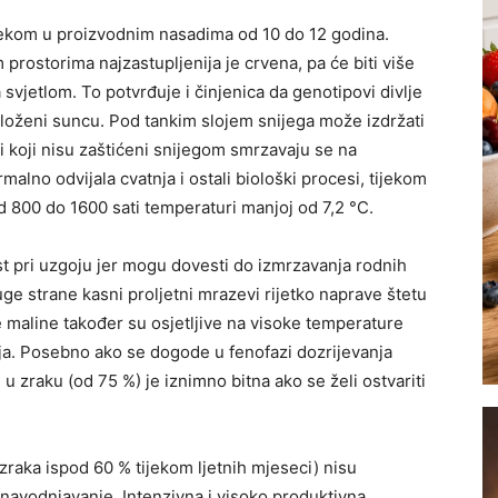
jekom u proizvodnim nasadima od 10 do 12 godina.
 prostorima najzastupljenija je crvena, pa će biti više
a svjetlom. To potvrđuje i činjenica da genotipovi divlje
zloženi suncu. Pod tankim slojem snijega može izdržati
 koji nisu zaštićeni snijegom smrzavaju se na
alno odvijala cvatnja i ostali biološki procesi, tijekom
 800 do 1600 sati temperaturi manjoj od 7,2 °C.
t pri uzgoju jer mogu dovesti do izmrzavanja rodnih
ge strane kasni proljetni mrazevi rijetko naprave štetu
e maline također su osjetljive na visoke temperature
ja. Posebno ako se dogode u fenofazi dozrijevanja
i u zraku (od 75 %) je iznimno bitna ako se želi ostvariti
zraka ispod 60 % tijekom ljetnih mjeseci) nisu
navodnjavanje. Intenzivna i visoko produktivna