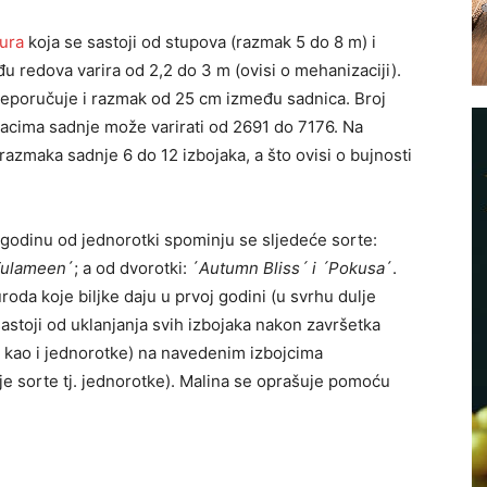
tura
koja se sastoji od stupova (razmak 5 do 8 m) i
đu redova varira od 2,2 do 3 m (ovisi o mehanizaciji).
preporučuje i razmak od 25 cm između sadnica. Broj
macima sadnje može varirati od 2691 do 7176. Na
azmaka sadnje 6 do 12 izbojaka, a što ovisi o bujnosti
. godinu od jednorotki spominju se sljedeće sorte:
´Tulameen
´; a od dvorotki: ´
Autumn Bliss´ i ´Pokusa
´.
roda koje biljke daju u prvoj godini (u svrhu dulje
astoji od uklanjanja svih izbojaka nakon završetka
ti kao i jednorotke) na navedenim izbojcima
olje sorte tj. jednorotke). Malina se oprašuje pomoću