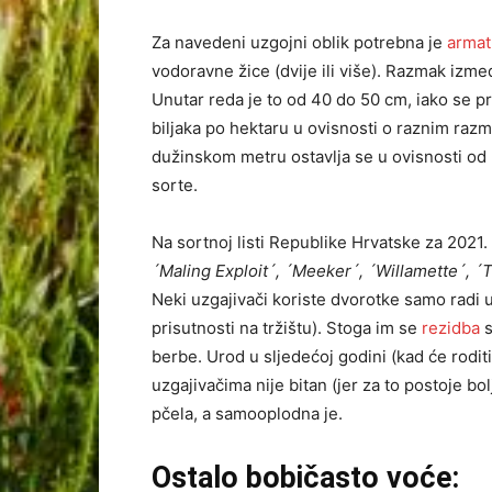
Za navedeni uzgojni oblik potrebna je
arma
vodoravne žice (dvije ili više). Razmak izme
Unutar reda je to od 40 do 50 cm, iako se 
biljaka po hektaru u ovisnosti o raznim raz
dužinskom metru ostavlja se u ovisnosti od r
sorte.
Na sortnoj listi Republike Hrvatske za 2021
´Maling Exploit´, ´Meeker´, ´Willamette´, 
Neki uzgajivači koriste dvorotke samo radi u
prisutnosti na tržištu). Stoga im se
rezidba
s
berbe. Urod u sljedećoj godini (kad će rodi
uzgajivačima nije bitan (jer za to postoje b
pčela, a samooplodna je.
Ostalo bobičasto voće: