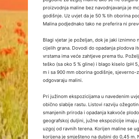
proizvodnja maline bez navodnjavanja je m
godišnje. Uz uvjet da je 50 % tih oborina p
Malina podjednako tako ne preferira ni preve
Blagi vjetar je poželjan, dok je jaki iznimno
cijelih grana. Dovodi do opadanja plodova i
vrstama ima veće zahtjeve prema tlu. Požel
teško (sa oko 5 % gline) i blago kiselo (pH
m i sa 900 mm oborina godišnje, sjeverno-z
odgovaraju malini.
Pri južinom ekspozicijama u navedenim uvje
obično slabije rastu. Listovi razviju ožegot
smanjenih priroda i opadanja kakvoće plodov
geografskoj duljini, južne ekspozicije imaju 
uzgoj od ravnih terena. Korijen maline se u
korijena je smješteno na dubini do 0,45 m. N