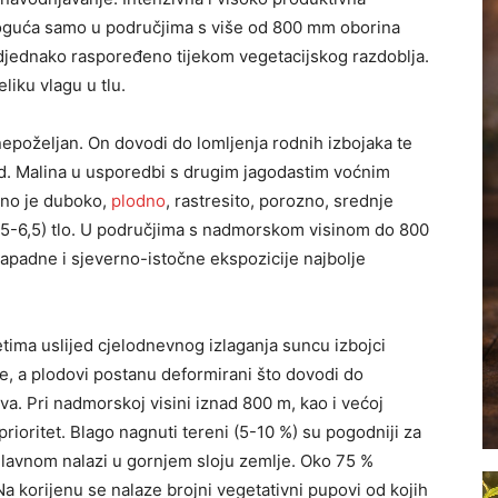
oguća samo u područjima s više od 800 mm oborina
odjednako raspoređeno tijekom vegetacijskog razdoblja.
liku vlagu u tlu.
 nepoželjan. On dovodi do lomljenja rodnih izbojaka te
td. Malina u usporedbi s drugim jagodastim voćnim
jno je duboko,
plodno
, rastresito, porozno, srednje
 5,5-6,5) tlo. U područjima s nadmorskom visinom do 800
apadne i sjeverno-istočne ekspozicije najbolje
tima uslijed cjelodnevnog izlaganja suncu izbojci
ine, a plodovi postanu deformirani što dovodi do
a. Pri nadmorskoj visini iznad 800 m, kao i većoj
prioritet. Blago nagnuti tereni (5-10 %) su pogodniji za
glavnom nalazi u gornjem sloju zemlje. Oko 75 %
a korijenu se nalaze brojni vegetativni pupovi od kojih