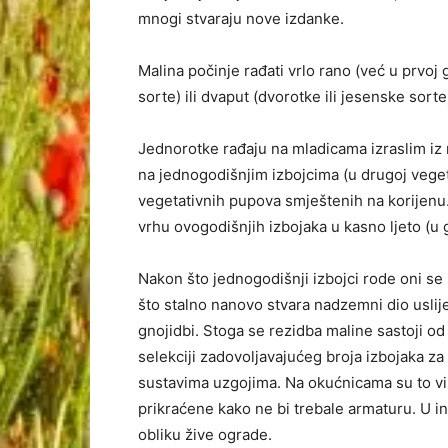
mnogi stvaraju nove izdanke.
Malina počinje rađati vrlo rano (već u prvoj 
sorte) ili dvaput (dvorotke ili jesenske sorte
Jednorotke rađaju na mladicama izraslim iz
na jednogodišnjim izbojcima (u drugoj vegetac
vegetativnih pupova smještenih na korijenu. 
vrhu ovogodišnjih izbojaka u kasno ljeto (u g
Nakon što jednogodišnji izbojci rode oni se 
što stalno nanovo stvara nadzemni dio uslij
gnojidbi. Stoga se rezidba maline sastoji o
selekciji zadovoljavajućeg broja izbojaka z
sustavima uzgojima. Na okućnicama su to više
prikraćene kako ne bi trebale armaturu. U 
obliku žive ograde.