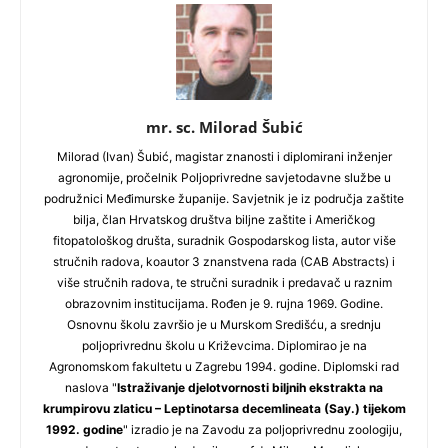
mr. sc. Milorad Šubić
Milorad (Ivan) Šubić, magistar znanosti i diplomirani inženjer
agronomije, pročelnik Poljoprivredne savjetodavne službe u
podružnici Međimurske županije. Savjetnik je iz područja zaštite
bilja, član Hrvatskog društva biljne zaštite i Američkog
fitopatološkog društa, suradnik Gospodarskog lista, autor više
stručnih radova, koautor 3 znanstvena rada (CAB Abstracts) i
više stručnih radova, te stručni suradnik i predavač u raznim
obrazovnim institucijama. Rođen je 9. rujna 1969. Godine.
Osnovnu školu završio je u Murskom Središću, a srednju
poljoprivrednu školu u Križevcima. Diplomirao je na
Agronomskom fakultetu u Zagrebu 1994. godine. Diplomski rad
naslova "
Istraživanje djelotvornosti biljnih ekstrakta na
krumpirovu zlaticu – Leptinotarsa decemlineata (Say.) tijekom
1992. godine
" izradio je na Zavodu za poljoprivrednu zoologiju,