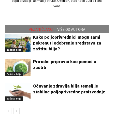
popularizaciji i afirmaciji struke. Oženjen, otac kćeri Lucije i sina
Ivana.
VEZANI ČLANCI
VIŠE OD AUTORA
Kako poljoprivrednici mogu sami
pokrenuti odobrenje sredstava za
zaštitu bilja?
Zaštita bilja
Prirodni pripravci kao pomoć u
zaštiti
Zaštita bilja
Očuvanje zdravlja bilja temelj je
stabilne poljoprivredne proizvodnje
Zaštita bilja