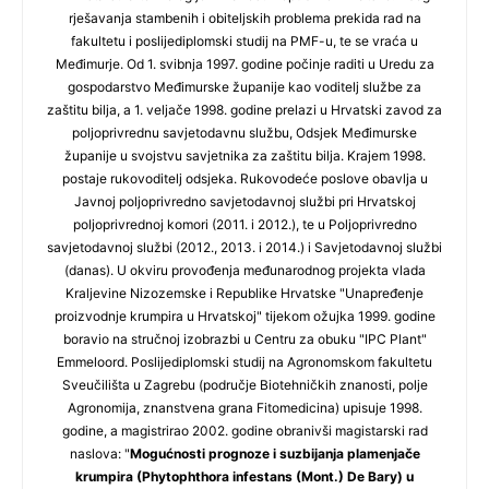
rješavanja stambenih i obiteljskih problema prekida rad na
fakultetu i poslijediplomski studij na PMF-u, te se vraća u
Međimurje. Od 1. svibnja 1997. godine počinje raditi u Uredu za
gospodarstvo Međimurske županije kao voditelj službe za
zaštitu bilja, a 1. veljače 1998. godine prelazi u Hrvatski zavod za
poljoprivrednu savjetodavnu službu, Odsjek Međimurske
županije u svojstvu savjetnika za zaštitu bilja. Krajem 1998.
postaje rukovoditelj odsjeka. Rukovodeće poslove obavlja u
Javnoj poljoprivredno savjetodavnoj službi pri Hrvatskoj
poljoprivrednoj komori (2011. i 2012.), te u Poljoprivredno
savjetodavnoj službi (2012., 2013. i 2014.) i Savjetodavnoj službi
(danas). U okviru provođenja međunarodnog projekta vlada
Kraljevine Nizozemske i Republike Hrvatske "Unapređenje
proizvodnje krumpira u Hrvatskoj" tijekom ožujka 1999. godine
boravio na stručnoj izobrazbi u Centru za obuku "IPC Plant"
Emmeloord. Poslijediplomski studij na Agronomskom fakultetu
Sveučilišta u Zagrebu (područje Biotehničkih znanosti, polje
Agronomija, znanstvena grana Fitomedicina) upisuje 1998.
godine, a magistrirao 2002. godine obranivši magistarski rad
naslova: "
Mogućnosti prognoze i suzbijanja plamenjače
krumpira (Phytophthora infestans (Mont.) De Bary) u