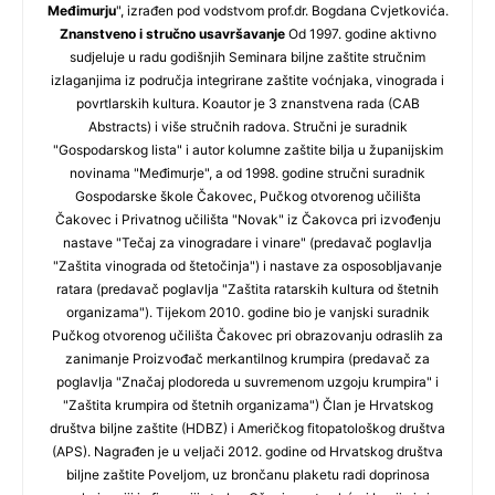
Međimurju
", izrađen pod vodstvom prof.dr. Bogdana Cvjetkovića.
Znanstveno i stručno usavršavanje
Od 1997. godine aktivno
sudjeluje u radu godišnjih Seminara biljne zaštite stručnim
izlaganjima iz područja integrirane zaštite voćnjaka, vinograda i
povrtlarskih kultura. Koautor je 3 znanstvena rada (CAB
Abstracts) i više stručnih radova. Stručni je suradnik
"Gospodarskog lista" i autor kolumne zaštite bilja u županijskim
novinama "Međimurje", a od 1998. godine stručni suradnik
Gospodarske škole Čakovec, Pučkog otvorenog učilišta
Čakovec i Privatnog učilišta "Novak" iz Čakovca pri izvođenju
nastave "Tečaj za vinogradare i vinare" (predavač poglavlja
"Zaštita vinograda od štetočinja") i nastave za osposobljavanje
ratara (predavač poglavlja "Zaštita ratarskih kultura od štetnih
organizama"). Tijekom 2010. godine bio je vanjski suradnik
Pučkog otvorenog učilišta Čakovec pri obrazovanju odraslih za
zanimanje Proizvođač merkantilnog krumpira (predavač za
poglavlja "Značaj plodoreda u suvremenom uzgoju krumpira" i
"Zaštita krumpira od štetnih organizama") Član je Hrvatskog
društva biljne zaštite (HDBZ) i Američkog fitopatološkog društva
(APS). Nagrađen je u veljači 2012. godine od Hrvatskog društva
biljne zaštite Poveljom, uz brončanu plaketu radi doprinosa