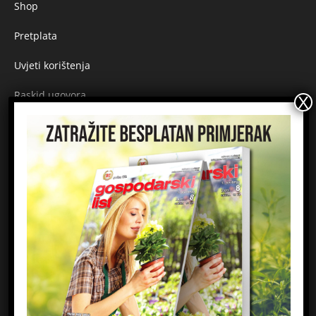
Shop
Pretplata
Uvjeti korištenja
Raskid ugovora
Načini plaćanja
Sigurnost plaćanja
Prijavite se na newsletter
Ime
Email