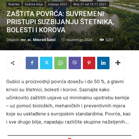
Rubrike
Zaštita bilja
Izdanja 2021.
Broj 21 od 15.11.2021.
ZAŠTITA POVRĆA: SUVREMENI
PRISTUPI SUZBIJANJU ŠTETNIKA,
BOLESTI I KOROVA
Objavio
mr. sc. Milorad Šubić
-
17. studenoga 2024.
5251
Gubici u proizvodnji povrća dosežu i do 50 %, a glavni
krivci su štetnici, bolesti i korovi. Saznajte kako
učinkovito zaštititi usjeve uz minimalnu upotrebu kemije
– uz pomoć bioloških, mehaničkih i preventivnih mjera
koje su usklađene s europskim standardima. Povrće, kao
i sve drugo bilje, napadaju različite skupine neželjenih…