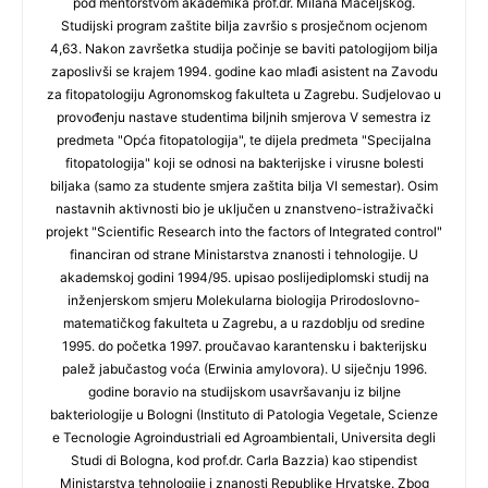
pod mentorstvom akademika prof.dr. Milana Maceljskog.
Studijski program zaštite bilja završio s prosječnom ocjenom
4,63. Nakon završetka studija počinje se baviti patologijom bilja
zaposlivši se krajem 1994. godine kao mlađi asistent na Zavodu
za fitopatologiju Agronomskog fakulteta u Zagrebu. Sudjelovao u
provođenju nastave studentima biljnih smjerova V semestra iz
predmeta "Opća fitopatologija", te dijela predmeta "Specijalna
fitopatologija" koji se odnosi na bakterijske i virusne bolesti
biljaka (samo za studente smjera zaštita bilja VI semestar). Osim
nastavnih aktivnosti bio je uključen u znanstveno-istraživački
projekt "Scientific Research into the factors of Integrated control"
financiran od strane Ministarstva znanosti i tehnologije. U
akademskoj godini 1994/95. upisao poslijediplomski studij na
inženjerskom smjeru Molekularna biologija Prirodoslovno-
matematičkog fakulteta u Zagrebu, a u razdoblju od sredine
1995. do početka 1997. proučavao karantensku i bakterijsku
palež jabučastog voća (Erwinia amylovora). U siječnju 1996.
godine boravio na studijskom usavršavanju iz biljne
bakteriologije u Bologni (Instituto di Patologia Vegetale, Scienze
e Tecnologie Agroindustriali ed Agroambientali, Universita degli
Studi di Bologna, kod prof.dr. Carla Bazzia) kao stipendist
Ministarstva tehnologije i znanosti Republike Hrvatske. Zbog