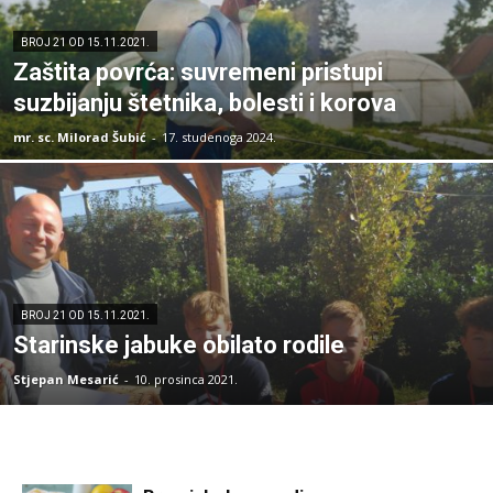
BROJ 21 OD 15.11.2021.
Zaštita povrća: suvremeni pristupi
suzbijanju štetnika, bolesti i korova
mr. sc. Milorad Šubić
-
17. studenoga 2024.
BROJ 21 OD 15.11.2021.
Starinske jabuke obilato rodile
Stjepan Mesarić
-
10. prosinca 2021.