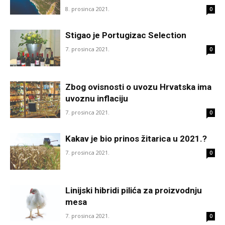
8. prosinca 2021.
0
Stigao je Portugizac Selection
7. prosinca 2021.
0
Zbog ovisnosti o uvozu Hrvatska ima
uvoznu inflaciju
7. prosinca 2021.
0
Kakav je bio prinos žitarica u 2021.?
7. prosinca 2021.
0
Linijski hibridi pilića za proizvodnju
mesa
7. prosinca 2021.
0