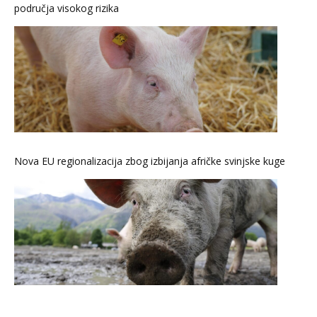
područja visokog rizika
Nova EU regionalizacija zbog izbijanja afričke svinjske kuge