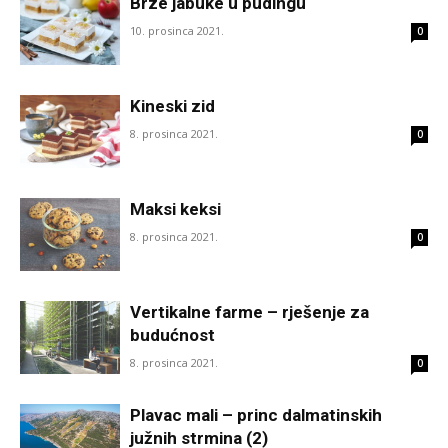
Brze jabuke u pudingu
10. prosinca 2021.
0
Kineski zid
8. prosinca 2021.
0
Maksi keksi
8. prosinca 2021.
0
Vertikalne farme – rješenje za
budućnost
8. prosinca 2021.
0
Plavac mali – princ dalmatinskih
južnih strmina (2)