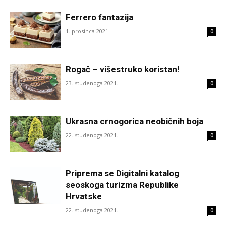
Ferrero fantazija
1. prosinca 2021.
0
Rogač – višestruko koristan!
23. studenoga 2021.
0
Ukrasna crnogorica neobičnih boja
22. studenoga 2021.
0
Priprema se Digitalni katalog
seoskoga turizma Republike
Hrvatske
22. studenoga 2021.
0