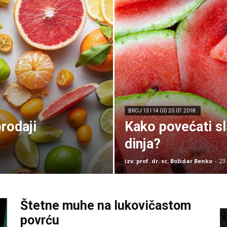
BROJ 13 I 14 OD 20.07.2018.
rodaji
Kako povećati sl
dinja?
izv. prof. dr. sc. Božidar Benko
-
23.
Štetne muhe na lukovičastom
povrću