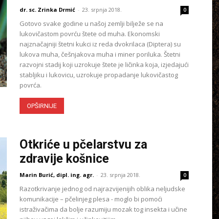
dr. sc. Zrinka Drmić
-
23. srpnja 2018.
0
Gotovo svake godine u našoj zemlji bilježe se na
lukovičastom povrću štete od muha. Ekonomski
najznačajniji štetni kukci iz reda dvokrilaca (Diptera) su
lukova muha, češnjakova muha i miner poriluka. Štetni
razvojni stadij koji uzrokuje štete je ličinka koja, izjedajući
stabljiku i lukovicu, uzrokuje propadanje lukovičastog
povrća.
OPŠIRNIJE
Otkriće u pčelarstvu za
zdravije košnice
Marin Burić, dipl. ing. agr.
-
23. srpnja 2018.
0
Razotkrivanje jednog od najrazvijenijih oblika neljudske
komunikacije – pčelinjeg plesa - moglo bi pomoći
istraživačima da bolje razumiju mozak tog insekta i učine