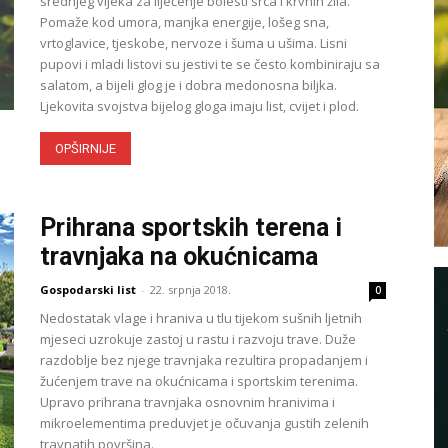
srednjeg vijeka za liječenje bolesti srca i krvnih žila.
Pomaže kod umora, manjka energije, lošeg sna,
vrtoglavice, tjeskobe, nervoze i šuma u ušima. Lisni
pupovi i mladi listovi su jestivi te se često kombiniraju sa
salatom, a bijeli glog je i dobra medonosna biljka.
Ljekovita svojstva bijelog gloga imaju list, cvijet i plod.
OPŠIRNIJE
Prihrana sportskih terena i
travnjaka na okućnicama
Gospodarski list
-
22. srpnja 2018.
0
Nedostatak vlage i hraniva u tlu tijekom sušnih ljetnih
mjeseci uzrokuje zastoj u rastu i razvoju trave. Duže
razdoblje bez njege travnjaka rezultira propadanjem i
žućenjem trave na okućnicama i sportskim terenima.
Upravo prihrana travnjaka osnovnim hranivima i
mikroelementima preduvjet je očuvanja gustih zelenih
travnatih površina.