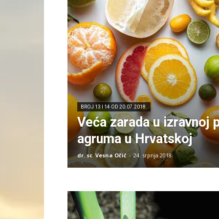
BROJ 13 I 14 OD 20.07.2018.
Veća zarada u izravnoj p
agruma u Hrvatskoj
dr. sc. Vesna Očić
-
24. srpnja 2018.