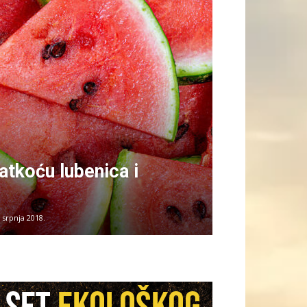
atkoću lubenica i
 srpnja 2018.