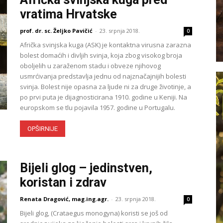
vratima Hrvatske
prof. dr. sc. Željko Pavičić
-
23. srpnja 2018.
0
Afrička svinjska kuga (ASK) je kontaktna virusna zarazna
bolest domaćih i divljih svinja, koja zbog visokog broja
oboljelih u zaraženom stadu i obveze njihovog
usmrćivanja predstavlja jednu od najznačajnijih bolesti
svinja. Bolest nije opasna za ljude ni za druge životinje, a
po prvi puta je dijagnosticirana 1910. godine u Keniji. Na
europskom se tlu pojavila 1957. godine u Portugalu.
OPŠIRNIJE
Bijeli glog – jedinstven,
koristan i zdrav
Renata Dragović, mag.ing.agr.
-
23. srpnja 2018.
0
Bijeli glog, (Crataegus monogyna) koristi se još od