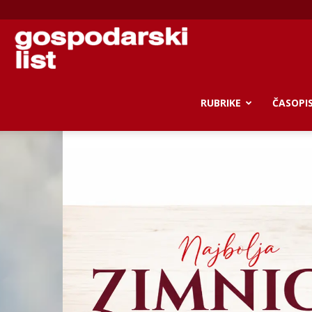
Gospodarski
list
RUBRIKE
ČASOPI