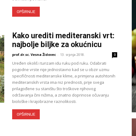
OPŠIRNIJE
Kako urediti mediteranski vrt:
najbolje biljke za okućnicu
prof.dr.sc. Vesna Židovec
-
13. srpnja 2018.
0
Uređen okoliš i turizam idu ruku pod ruku. Odabrati
pogodne vrste nije jednostavno kad se u obzir uzmu
specifičnosti mediteranske klime, a primjena autohtonih
mediteranskih vrsta ima niz prednosti, prije svega
prilagođene su staništu što troškove njihovog
održavanja čini nižima, a znatno doprinose očuvanju
biološke i krajobrazne raznolikosti.
OPŠIRNIJE