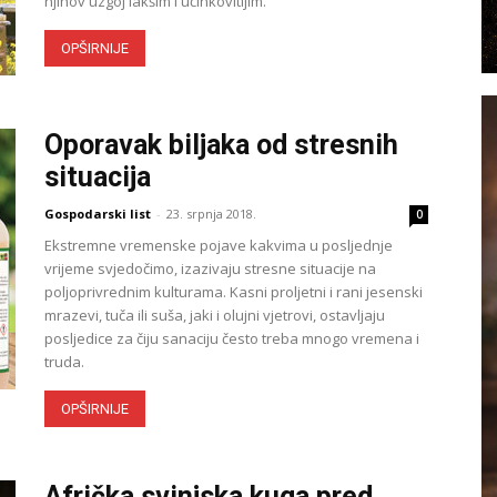
njihov uzgoj lakšim i učinkovitijim.
OPŠIRNIJE
Oporavak biljaka od stresnih
situacija
Gospodarski list
-
23. srpnja 2018.
0
Ekstremne vremenske pojave kakvima u posljednje
vrijeme svjedočimo, izazivaju stresne situacije na
poljoprivrednim kulturama. Kasni proljetni i rani jesenski
mrazevi, tuča ili suša, jaki i olujni vjetrovi, ostavljaju
posljedice za čiju sanaciju često treba mnogo vremena i
truda.
OPŠIRNIJE
Afrička svinjska kuga pred