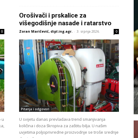
Orošivači i prskalice za
višegodišnje nasade i ratarstvo
Zoran Maričević, dipl.ing.agr.
-
3. srpnja 2026.
0
0
Pitanja i odgovori
o u
U svijetu danas prevladava trend smanjivanja
ka,
količina i doza škropiva za zaštitu bilja. U našim
uvjetima poljoprivredne proizvodnje se troše srednje