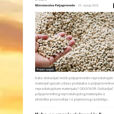
Ministarstvo Poljoprivrede
-
23. srpnja 2026.
Pravni savjeti
Kako dobavljač može poljoprivredni reprodukcijski
materijal upisati u Bazu podataka o poljoprivredn
reprodukcijskom materijalu? ODGOVOR: Dobavljač
poljoprivrednog reprodukcijskog materijala iz
ekološke proizvodnje i iz prijelaznog razdoblja...