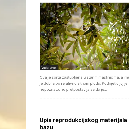
Voćarstvo
Ova je sorta zastupljena u starim maslinicima, a im
je dobila po relativno sitnom plodu. Podrijetlo joj je
nepoznato, no pretpostavlja se da je...
Upis reprodukcijskog materijala
bazu