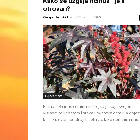
Kako se uzgaja ricinus i je li
otrovan?
Gospodarski list
-
22. srpnja 2026.
Cvjećarstvo
Ricinus (Ricinus communis) biljka je koja svojom
visinom te ljepotom listova i cvjetova ostavlja doja
koji je izdvaja od drugih ljetnica. Iako dominira nad..