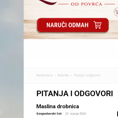
Naslovnica
Rubrike
Pitanja i odgovori
PITANJA I ODGOVORI
Maslina drobnica
Gospodarski list
-
23. srpnja 2026.