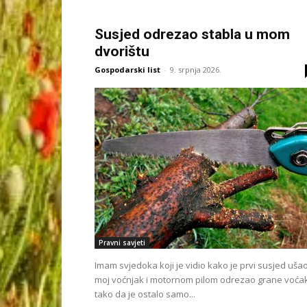
Susjed odrezao stabla u mom
dvorištu
Gospodarski list
-
9. srpnja 2026.
Pravni savjeti
Imam svjedoka koji je vidio kako je prvi susjed uša
moj voćnjak i motornom pilom odrezao grane voća
tako da je ostalo samo...