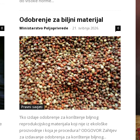
do visoke norme...
Odobrenje za biljni materijal
Ministarstvo Poljoprivrede
-
21. svibnja 2026.
0
0
Pravni savjeti
Tko izdaje odobrenje za korištenje biljnog
je
reprodukcijskog materijala koji nije iz ekološke
proizvodnje i koja je procedura? ODGOVOR Zahtjev
za izdavanje odobrenja za korištenje biljnog...