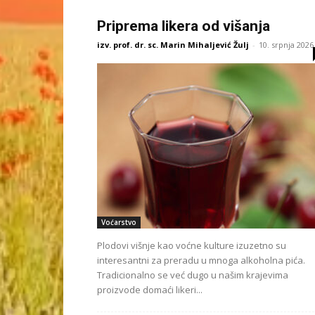
Priprema likera od višanja
izv. prof. dr. sc. Marin Mihaljević Žulj
-
10. srpnja 2026
Voćarstvo
Plodovi višnje kao voćne kulture izuzetno su
interesantni za preradu u mnoga alkoholna pića.
Tradicionalno se već dugo u našim krajevima
proizvode domaći likeri...