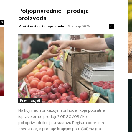
Poljoprivrednici i prodaja
proizvoda
.
0
Ministarstvo Poljoprivrede
-
9. srpnja 2026.
0
Pravni savjeti
Na koji način prikazujem prihode i koje popratne
isprave prate prodaju? ODGOVOR Ako
poljoprivrednik nije u sustavu Registra poreznih
obveznika, a prodaje krajnjim potrošačima (na...