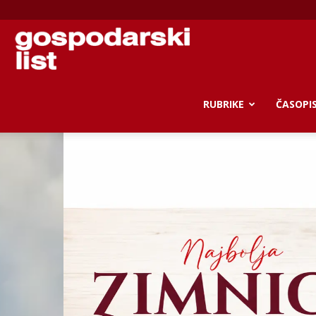
Gospodarski
list
RUBRIKE
ČASOPI