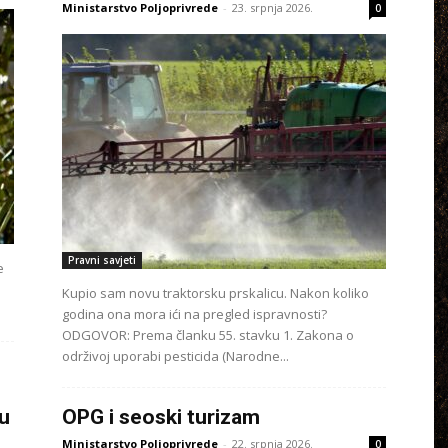
Ministarstvo Poljoprivrede
-
23. srpnja 2026.
0
Pravni savjeti
e
Kupio sam novu traktorsku prskalicu. Nakon koliko
godina ona mora ići na pregled ispravnosti?
ODGOVOR: Prema članku 55. stavku 1. Zakona o
održivoj uporabi pesticida (Narodne...
 u
OPG i seoski turizam
Ministarstvo Poljoprivrede
-
22. srpnja 2026.
0