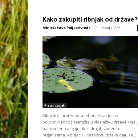
Kako zakupiti ribnjak od države?
Ministarstvo Poljoprivrede
-
21. svibnja 2026.
Pravni savjeti
Ribnjak je proizvodno-tehnološka cjelina
poljoprivrednog zemljišta u vlasništvu države koja 
namijenjena uzgoju ribe i drugih vodenih
organizama. Ribnjaci u vlasništvu države daju se...