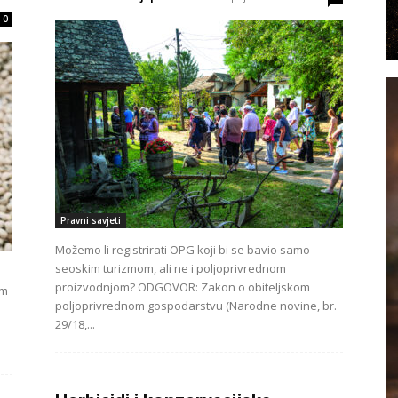
0
Pravni savjeti
Možemo li registrirati OPG koji bi se bavio samo
seoskim turizmom, ali ne i poljoprivrednom
proizvodnjom? ODGOVOR: Zakon o obiteljskom
om
poljoprivrednom gospodarstvu (Narodne novine, br.
29/18,...