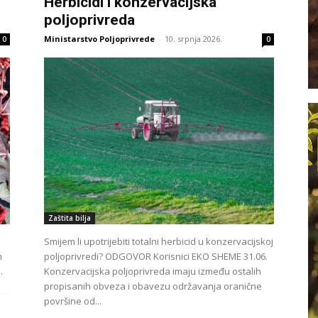
Herbicidi i konzervacijska
poljoprivreda
Ministarstvo Poljoprivrede
-
10. srpnja 2026.
0
0
Zaštita bilja
Smijem li upotrijebiti totalni herbicid u konzervacijskoj
m
poljoprivredi? ODGOVOR Korisnici EKO SHEME 31.06.
.
Konzervacijska poljoprivreda imaju između ostalih
propisanih obveza i obavezu održavanja oranične
površine od...