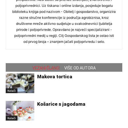
poljoprivrednici. Uz tiskana i online izdanja, posjeduje bogatu
biblioteku knjiga pod nazivom - Obitelj i gospodarstvo, organizira
razne stručne konferencije iz područja agrobiznisa, kroz
društvene mreže aktivno sudjeluje u svakodnevnici ljubitelja
prirode i poljoprivrede. Opravdano je najveći specijalizirani -
poljoprivredni medij u regiji. Cilj Gospodarskog lista je ostao isti
od prvog broja – znanjem jačati poljoprivredu i selo.
VEZANI ČLANCI
VIŠE OD AUTORA
Makova tortica
Kolači
Košarice s jagodama
Kolači