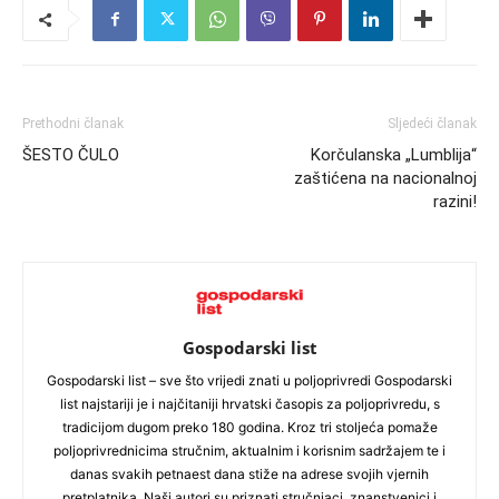
Prethodni članak
Sljedeći članak
ŠESTO ČULO
Korčulanska „Lumblija“
zaštićena na nacionalnoj
razini!
Gospodarski list
Gospodarski list – sve što vrijedi znati u poljoprivredi Gospodarski
list najstariji je i najčitaniji hrvatski časopis za poljoprivredu, s
tradicijom dugom preko 180 godina. Kroz tri stoljeća pomaže
poljoprivrednicima stručnim, aktualnim i korisnim sadržajem te i
danas svakih petnaest dana stiže na adrese svojih vjernih
pretplatnika. Naši autori su priznati stručnjaci, znanstvenici i