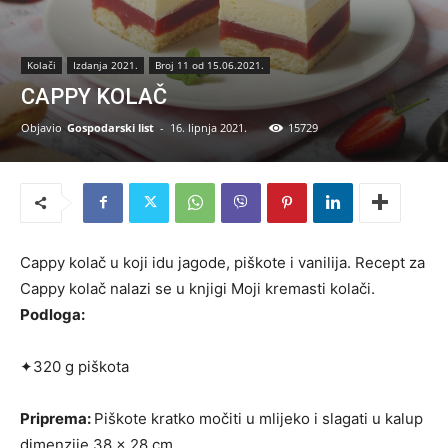
Kolači
Izdanja 2021.
Broj 11 od 15.06.2021.
CAPPY KOLAČ
Objavio
Gospodarski list
-
16. lipnja 2021.
15729
Cappy kolač u koji idu jagode, piškote i vanilija. Recept za
Cappy kolač nalazi se u knjigi Moji kremasti kolači.
Podloga:
✦320 g piškota
Priprema:
Piškote kratko močiti u mlijeko i slagati u kalup
dimenzije 38 x 28 cm.