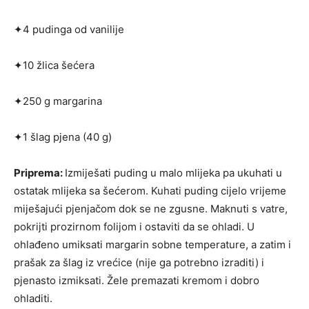
✦4 pudinga od vanilije
✦10 žlica šećera
✦250 g margarina
✦1 šlag pjena (40 g)
Priprema:
Izmiješati puding u malo mlijeka pa uku­hati u
ostatak mlijeka sa šećerom. Kuhati puding ci­jelo vrijeme
miješajući pjenjačom dok se ne zgusne. Maknuti s vatre,
pokrijti prozirnom folijom i ostaviti da se ohladi. U
ohlađeno umiksati margarin sobne temperature, a zatim i
prašak za šlag iz vrećice (nije ga potrebno izraditi) i
pjenasto izmiksati. Žele pre­mazati kremom i dobro
ohladiti.