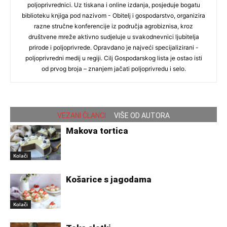
poljoprivrednici. Uz tiskana i online izdanja, posjeduje bogatu
biblioteku knjiga pod nazivom - Obitelj i gospodarstvo, organizira
razne stručne konferencije iz područja agrobiznisa, kroz
društvene mreže aktivno sudjeluje u svakodnevnici ljubitelja
prirode i poljoprivrede. Opravdano je najveći specijalizirani -
poljoprivredni medij u regiji. Cilj Gospodarskog lista je ostao isti
od prvog broja – znanjem jačati poljoprivredu i selo.
VEZANI ČLANCI
VIŠE OD AUTORA
Makova tortica
Kolači
Košarice s jagodama
Kolači