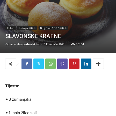
Kolači
Izdanja 2021.
Broj 3 od 15.02.2021.
SLAVONSKE KRAFNE
Objavio
Gospodarski list
-
11. veljače 2021.
13104
Tijesto:
✦6 žumanjaka
✦1 mala žlica soli