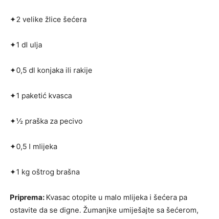
✦2 velike žlice šećera
✦1 dl ulja
✦0,5 dl konjaka ili rakije
✦1 paketić kvasca
✦½ praška za pecivo
✦0,5 l mlijeka
✦1 kg oštrog brašna
Priprema:
Kvasac otopite u malo mlijeka i šećera pa
ostavite da se digne. Žumanjke umiješajte sa šećerom,