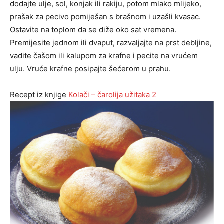
dodajte ulje, sol, konjak ili rakiju, potom mlako mlijeko,
prašak za pecivo pomiješan s brašnom i uzašli kvasac.
Ostavite na toplom da se diže oko sat vremena.
Premijesite jednom ili dvaput, razvaljajte na prst debljine,
vadite čašom ili kalupom za krafne i pecite na vrućem
ulju. Vruće krafne posipajte šećerom u prahu.
Recept iz knjige
Kolači – čarolija užitaka 2