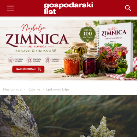
Naslovnica
Rubrike
Ljekovito bilje