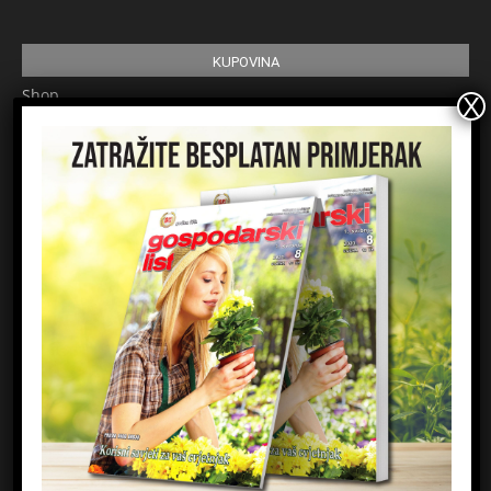
KUPOVINA
Shop
Pretplata
Uvjeti korištenja
Prijavite se na newsletter
Ime
Email