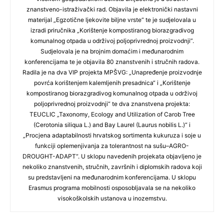
znanstveno-istraživački rad. Objavila je elektronički nastavni
materijal „Egzotične ljekovite biljne vrste“ te je sudjelovala u
izradi priručnika „Korištenje kompostiranog biorazgradivog
komunalnog otpada u održivoj poljoprivrednoj proizvodnji”.
Sudjelovala je na brojnim domaćim i međunarodnim
konferencijama te je objavila 80 znanstvenih i stručnih radova.
Radila je na dva VIP projekta MPŠVG: „Unapređenje proizvodnje
povrća korištenjem kalemljenih presadnica“ i „Korištenje
kompostiranog biorazgradivog komunalnog otpada u održivoj
poljoprivrednoj proizvodnji“ te dva znanstvena projekta:
TEUCLIC „Taxonomy, Ecology and Utilization of Carob Tree
(Cerotonia siliqua L.) and Bay Laurel (Laurus nobilis L.)“ i
„Procjena adaptabilnosti hrvatskog sortimenta kukuruza i soje u
funkciji oplemenjivanja za tolerantnost na sušu–AGRO-
DROUGHT-ADAPT“. U sklopu navedenih projekata objavljeno je
nekoliko znanstvenih, stručnih, završnih i diplomskih radova koji
su predstavljeni na međunarodnim konferencijama. U sklopu
Erasmus programa mobilnosti osposobljavala se na nekoliko
visokoškolskih ustanova u inozemstvu.