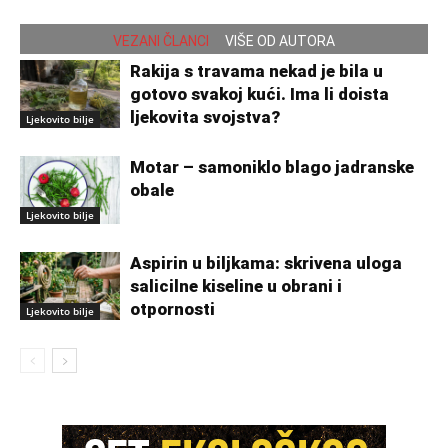
VEZANI ČLANCI
VIŠE OD AUTORA
Rakija s travama nekad je bila u
gotovo svakoj kući. Ima li doista
ljekovita svojstva?
Ljekovito bilje
Motar – samoniklo blago jadranske
obale
Ljekovito bilje
Aspirin u biljkama: skrivena uloga
salicilne kiseline u obrani i
otpornosti
Ljekovito bilje