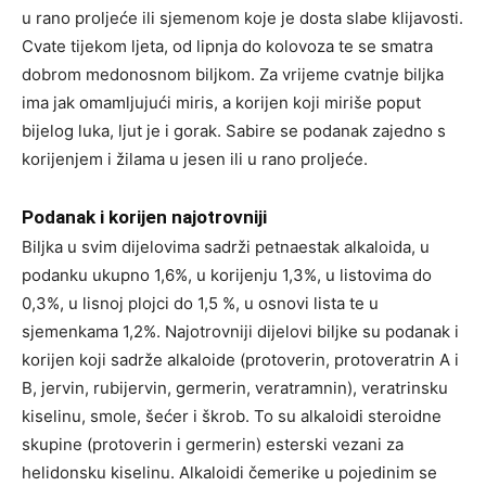
u rano proljeće ili sjemenom koje je dosta slabe klijavosti.
Cvate tijekom ljeta, od lipnja do kolovoza te se smatra
dobrom medonosnom biljkom. Za vrijeme cvatnje biljka
ima jak omamljujući miris, a korijen koji miriše poput
bijelog luka, ljut je i gorak. Sabire se podanak zajedno s
korijenjem i žilama u jesen ili u rano proljeće.
Podanak i korijen najotrovniji
Biljka u svim dijelovima sadrži petnaestak alkaloida, u
podanku ukupno 1,6%, u korijenju 1,3%, u listovima do
0,3%, u lisnoj plojci do 1,5 %, u osnovi lista te u
sjemenkama 1,2%. Najotrovniji dijelovi biljke su podanak i
korijen koji sadrže alkaloide (protoverin, protoveratrin A i
B, jervin, rubijervin, germerin, veratramnin), veratrinsku
kiselinu, smole, šećer i škrob. To su alkaloidi steroidne
skupine (protoverin i germerin) esterski vezani za
helidonsku kiselinu. Alkaloidi čemerike u pojedinim se