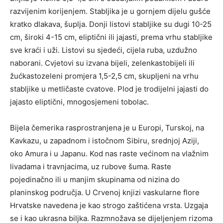
razvijenim korijenjem. Stabljika je u gornjem dijelu gušće
kratko dlakava, šuplja. Donji listovi stabljike su dugi 10-25
cm, široki 4-15 cm, eliptični ili jajasti, prema vrhu stabljike
sve kraći i uži. Listovi su sjedeći, cijela ruba, uzdužno
naborani. Cvjetovi su izvana bijeli, zelenkastobijeli ili
žućkastozeleni promjera 1,5-2,5 cm, skupljeni na vrhu
stabljike u metličaste cvatove. Plod je trodijelni jajasti do
jajasto eliptični, mnogosjemeni tobolac.
Bijela čemerika rasprostranjena je u Europi, Turskoj, na
Kavkazu, u zapadnom i istočnom Sibiru, srednjoj Aziji,
oko Amura i u Japanu. Kod nas raste većinom na vlažnim
livadama i travnjacima, uz rubove šuma. Raste
pojedinačno ili u manjim skupinama od nizina do
planinskog područja. U Crvenoj knjizi vaskularne flore
Hrvatske navedena je kao strogo zaštićena vrsta. Uzgaja
se i kao ukrasna biljka. Razmnožava se dijeljenjem rizoma