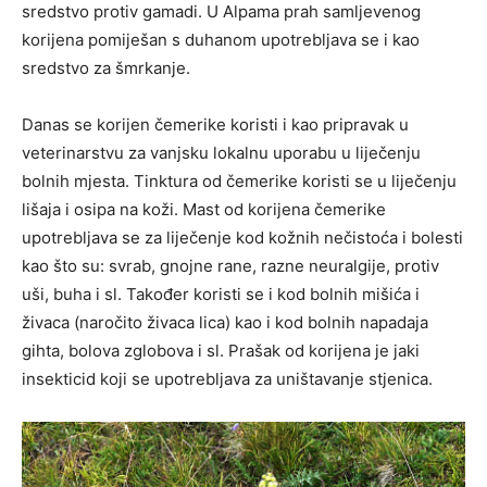
sredstvo protiv gamadi. U Alpama prah samljevenog
korijena pomiješan s duhanom upotrebljava se i kao
sredstvo za šmrkanje.
Danas se korijen čemerike koristi i kao pripravak u
veterinarstvu za vanjsku lokalnu uporabu u liječenju
bolnih mjesta. Tinktura od čemerike koristi se u liječenju
lišaja i osipa na koži. Mast od korijena čemerike
upotrebljava se za liječenje kod kožnih nečistoća i bolesti
kao što su: svrab, gnojne rane, razne neuralgije, protiv
uši, buha i sl. Također koristi se i kod bolnih mišića i
živaca (naročito živaca lica) kao i kod bolnih napadaja
gihta, bolova zglobova i sl. Prašak od korijena je jaki
insekticid koji se upotrebljava za uništavanje stjenica.