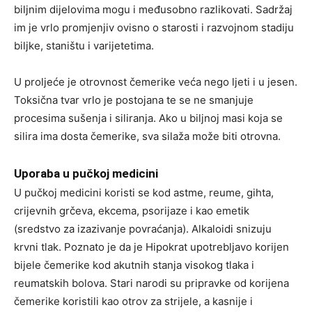
biljnim dijelovima mogu i međusobno razlikovati. Sadržaj
im je vrlo promjenjiv ovisno o starosti i razvojnom stadiju
biljke, staništu i varijetetima.
U proljeće je otrovnost čemerike veća nego ljeti i u jesen.
Toksična tvar vrlo je postojana te se ne smanjuje
procesima sušenja i siliranja. Ako u biljnoj masi koja se
silira ima dosta čemerike, sva silaža može biti otrovna.
Uporaba u pučkoj medicini
U pučkoj medicini koristi se kod astme, reume, gihta,
crijevnih grčeva, ekcema, psorijaze i kao emetik
(sredstvo za izazivanje povraćanja). Alkaloidi snizuju
krvni tlak. Poznato je da je Hipokrat upotrebljavo korijen
bijele čemerike kod akutnih stanja visokog tlaka i
reumatskih bolova. Stari narodi su pripravke od korijena
čemerike koristili kao otrov za strijele, a kasnije i