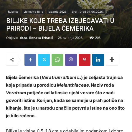
Rubrike
Ljekovito bilje
Izdanja 2026
Broj 10 od 01.06.2026.
BILJKE KOJE TREBA IZBJEGAVATI U
PRIRODI – BIJELA ČEMERIKA
Objavio
dr.sc. Renata Erhatić
-
26. svibnja 2026.
203
Bijela čemerika (
Veratrum album L
.) je zeljasta trajnica
koja pripada u porodicu
Melanthiaceae
. Naziv roda
Veratrum
potječe od latinske riječi verare što znači
govoriti istinu. Korijen, kada se samelje u prah potiče na
kihanje, što je u narodu značilo potvrdu istine na ono što
je bilo rečeno.
Biljka je visine 0,5-1,8 cm s odebljalim podankom i dobro