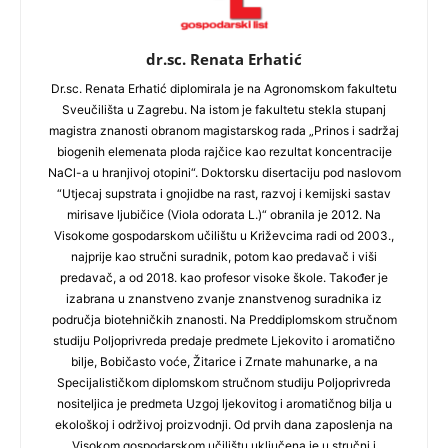
dr.sc. Renata Erhatić
Dr.sc. Renata Erhatić diplomirala je na Agronomskom fakultetu
Sveučilišta u Zagrebu. Na istom je fakultetu stekla stupanj
magistra znanosti obranom magistarskog rada „Prinos i sadržaj
biogenih elemenata ploda rajčice kao rezultat koncentracije
NaCl-a u hranjivoj otopini“. Doktorsku disertaciju pod naslovom
“Utjecaj supstrata i gnojidbe na rast, razvoj i kemijski sastav
mirisave ljubičice (Viola odorata L.)“ obranila je 2012. Na
Visokome gospodarskom učilištu u Križevcima radi od 2003.,
najprije kao stručni suradnik, potom kao predavač i viši
predavač, a od 2018. kao profesor visoke škole. Također je
izabrana u znanstveno zvanje znanstvenog suradnika iz
područja biotehničkih znanosti. Na Preddiplomskom stručnom
studiju Poljoprivreda predaje predmete Ljekovito i aromatično
bilje, Bobičasto voće, Žitarice i Zrnate mahunarke, a na
Specijalističkom diplomskom stručnom studiju Poljoprivreda
nositeljica je predmeta Uzgoj ljekovitog i aromatičnog bilja u
ekološkoj i održivoj proizvodnji. Od prvih dana zaposlenja na
Visokom gospodarskom učilištu uključena je u stručni i