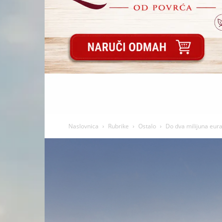
Naslovnica
Rubrike
Ostalo
Do dva milijuna eura 