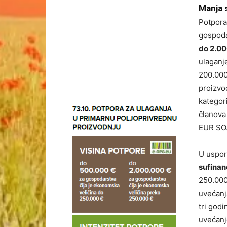
Manja 
Potpora
gospoda
do 2.00
ulaganj
200.000 
proizvođ
kategor
članova
EUR SO
U uspor
sufinanc
250.000
uvećanja
tri god
uvećanj