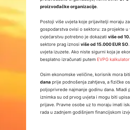
proizvođačke organizacije
.
Postoji više uvjeta koje prijavitelji moraju z
gospodarstva ovisi o sektoru: za projekte u 
cvjećarstvu potrebno je dokazati
više od 1
sektore prag iznosi
više od 15.000 EUR SO
uvjeta izuzete. Ako niste sigurni koja je e
besplatno izračunati putem
EVPG kalkulator
Osim ekonomske veličine, korisnik mora bit
dana
prije podnošenja zahtjeva, a fizičke o
poljoprivrede najmanje godinu dana. Mladi p
iznimka su od prvog uvjeta i mogu biti upisa
prijave. Pravne osobe uz to moraju imati i
rada u zadnjem godišnjem financijskom izvj