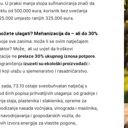
ju. U praksi manja stopa sufinanciranja znači da
ektu od 500.000 eura, korisnik bez uvećanja
25.000 umjesto ranijih 325.000 eura.
ožete ulagati? Mehanizacija da – ali do 30%
 koje sve zanima: može li se ovim natječajem
raktor? Može, ali uz uvjet da troškovi
acije ne
prelaze 30% ukupnog iznosa potpore
.
ograničenja
izuzeti su ekološki proizvođači
i
i koji ulažu u sjemenarstvo i rasadničarstvo.
o sada, 73.10 ostaje sveobuhvatan natječaj s
d širih popisa prihvatljivih ulaganja: od gradnje i
ja staja, plastenika i staklenika, opreme za
podizanja nasada voćnjaka, vinograda i maslinika,
 navodnjavanja i gospodarskih vozila, do
vih izvora energije za vlastite pogone,