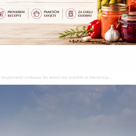
bespovratnih sredstava: što donosi novi pravilnik za intervenciju...