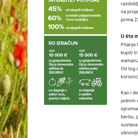
razdobl
na proj
prima 2
U što m
Pitanje
kupiti t
mehaniz
Od tog 
korisnic
Kao i d
jednim o
opreman
berbu, 
sustava
obnovlji