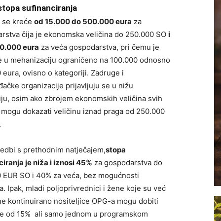
stopa sufinanciranja
 se kreće
od 15.000 do 500.000 eura
za
rstva čija je ekonomska veličina do 250.000 SO
i
0.000 eura
za veća gospodarstva, pri čemu je
e u mehanizaciju ograničeno na 100.000 odnosno
eura, ovisno o kategoriji. Zadruge i
ačke organizacije prijavljuju se u nižu
iju, osim ako zbrojem ekonomskih veličina svih
 mogu dokazati veličinu iznad praga od 250.000
.
edbi s prethodnim natječajem,
stopa
iranja je niža i iznosi 45%
za gospodarstva do
 EUR SO i 40% za veća, bez mogućnosti
. Ipak, mladi poljoprivrednici i žene koje su već
ine kontinuirano nositeljice OPG-a mogu dobiti
e od 15% ali samo jednom u programskom