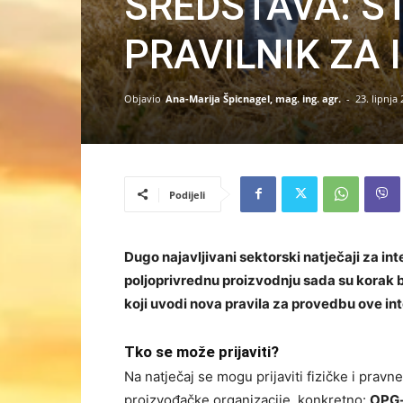
SREDSTAVA: Š
PRAVILNIK ZA 
Objavio
Ana-Marija Špicnagel, mag. ing. agr.
-
23. lipnja 
Podijeli
Dugo najavljivani sektorski natječaji za in
poljoprivrednu proizvodnju sada su korak b
koji uvodi nova pravila za provedbu ove int
Tko se može prijaviti?
Na natječaj se mogu prijaviti fizičke i prav
proizvođačke organizacije, konkretno:
OPG-o