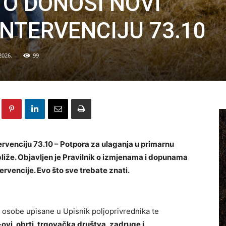
TO DONOSI NOVI
INTERVENCIJU 73.10
2026.
99
tervenciju 73.10 – Potpora za ulaganja u primarnu
liže. Objavljen je Pravilnik o izmjenama i dopunama
ervencije. Evo što sve trebate znati.
ne osobe upisane u Upisnik poljoprivrednika te
vi, obrti, trgovačka društva, zadruge i