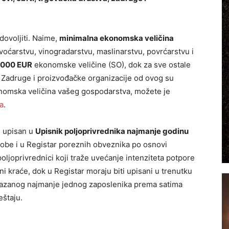
adovoljiti. Naime,
minimalna ekonomska veličina
voćarstvu, vinogradarstvu, maslinarstvu, povrćarstvu i
0.000 EUR
ekonomske veličine (SO), dok za sve ostale
. Zadruge i proizvođačke organizacije od ovog su
konomska veličina vašeg gospodarstva, možete je
a
.
i upisan u
Upisnik poljoprivrednika najmanje godinu
sobe i u Registar poreznih obveznika po osnovi
oljoprivrednici koji traže uvećanje intenziteta potpore
ni kraće, dok u Registar moraju biti upisani u trenutku
skazanog najmanje jednog zaposlenika prema satima
eštaju.