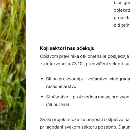
biosigur
objekat
projekt
biti pri
Koji sektori nas očekuju
Objavom pravilnika otklonjena je posljednja
za intervenciju 73.10., predviđeni sektori su
Biljna proizvodnja – voćarstvo, vinograda
rasadničarstvo
Stočarstvo – proizvodnja mesa; proizvodnj
i/ili purana)
Svaki projekt može se odnositi isključivo na j
prilagođeni svakom sektoru posebno. Datum 