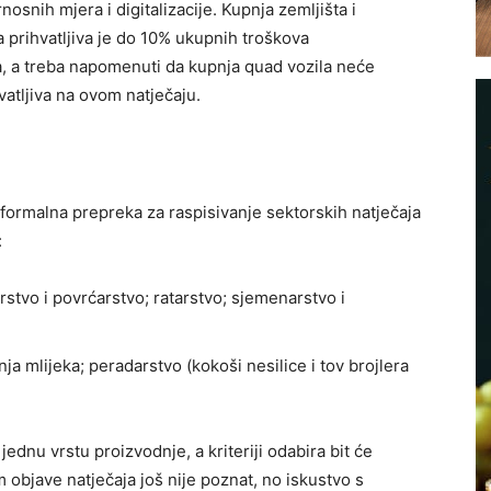
nosnih mjera i digitalizacije. Kupnja zemljišta i
a prihvatljiva je do 10% ukupnih troškova
a, a treba napomenuti da kupnja quad vozila neće
hvatljiva na ovom natječaju.
 formalna prepreka za raspisivanje sektorskih natječaja
:
rstvo i povrćarstvo; ratarstvo; sjemenarstvo i
a mlijeka; peradarstvo (kokoši nesilice i tov brojlera
ednu vrstu proiz­vodnje, a kriteriji odabira bit će
objave natječaja još nije poznat, no iskustvo s