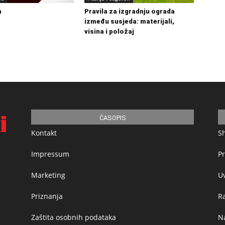
a
Pravila za izgradnju ograda
između susjeda: materijali,
visina i položaj
ČASOPIS
Kontakt
S
Impressum
Pr
Marketing
Uv
Priznanja
R
Zaštita osobnih podataka
Na