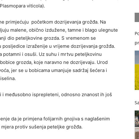
Plasmopara viticola).
ine primjećuju početkom dozrijevanja grožđa. Na
avljuju malene, obično izdužene, tamne i blago ulegnute
Po
nji dio peteljkovine grozda. S vremenom se
pr
 posljedice izraženije u vrijeme dozrijevanja grožđa.
a potamni i osuši. Uz suhu i mrtvu peteljkovinu
 bobice grozda, koje naravno ne dozrijevaju. Urod
kvoća, jer se u bobicama umanjuje sadržaj šećera i
iselina.
ni i međusobno isprepleteni, odnosno znanost ih još
Sa
nje da je primjena folijarnih gnojiva s naglašenim
a mjera protiv sušenja peteljke grožđa.