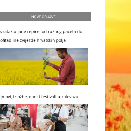
NOVE OBJAVE
vratak uljane repice: od ružnog pačeta do
ofitabilne zvijezde hrvatskih polja
jmovi, izložbe, dani i festivali u kolovozu