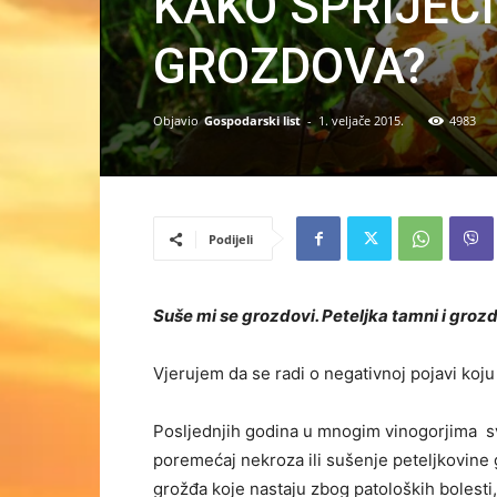
KAKO SPRIJEČI
GROZDOVA?
Objavio
Gospodarski list
-
1. veljače 2015.
4983
Podijeli
Suše mi se grozdovi. Peteljka tamni i grozdo
Vjerujem da se radi o negativnoj pojavi ko
Posljednjih godina u mnogim vinogorjima sve 
poremećaj nekroza ili sušenje peteljkovine 
grožđa koje nastaju zbog patoloških bolesti, 