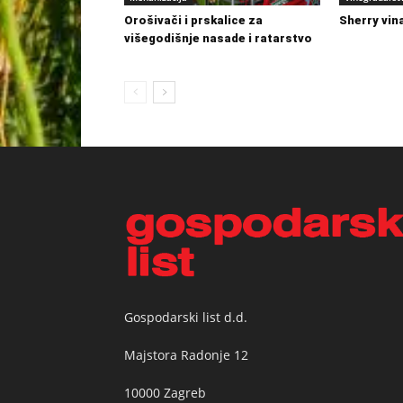
Orošivači i prskalice za
Sherry vin
višegodišnje nasade i ratarstvo
Gospodarski list d.d.
Majstora Radonje 12
10000 Zagreb