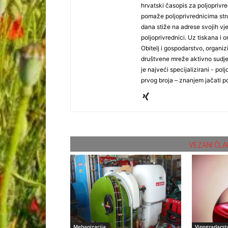
hrvatski časopis za poljoprivre
pomaže poljoprivrednicima stru
dana stiže na adrese svojih vjer
poljoprivrednici. Uz tiskana i 
Obitelj i gospodarstvo, organiz
društvene mreže aktivno sudjel
je najveći specijalizirani - polj
prvog broja – znanjem jačati po
VEZANI ČLA
Mehanizacija
Vinogradarst