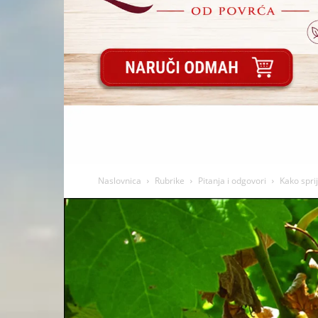
Naslovnica
Rubrike
Pitanja i odgovori
Kako spri