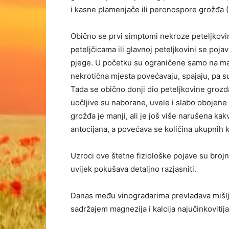
i kasne plamenjače ili peronospore grožđa (
Obično se prvi simptomi nekroze peteljkov
peteljčicama ili glavnoj peteljkovini se poj
pjege. U početku su ograničene samo na ma
nekrotična mjesta povećavaju, spajaju, pa su
Tada se obično donji dio peteljkovine grozd
uočljive su naborane, uvele i slabo obojene
grožđa je manji, ali je još više narušena ka
antocijana, a povećava se količina ukupnih k
Uzroci ove štetne fiziološke pojave su broj
uvijek pokušava detaljno razjasniti.
Danas među vinogradarima prevladava mišlje
sadržajem magnezija i kalcija najučinkovitij