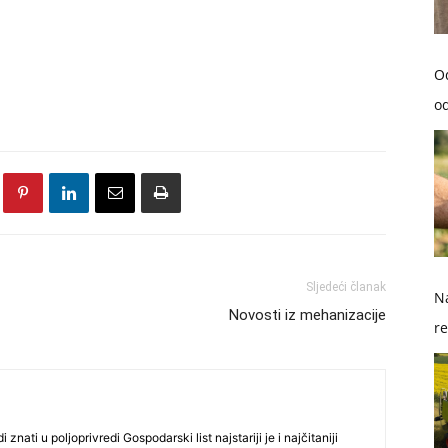
O
od
Sljedeći članak
Na
Novosti iz mehanizacije
re
so
i znati u poljoprivredi Gospodarski list najstariji je i najčitaniji