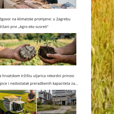
dgovor na klimatske promjene: u Zagrebu
ržani prvi „Agro eko susreti“
 hrvatskom tržištu uljarica rekordni prinosi
pice i nedostatak preradbenih kapaciteta za
ju