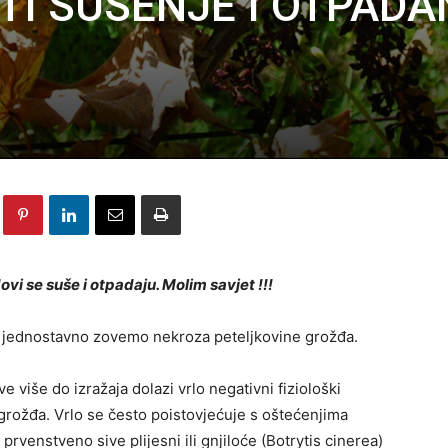
TI SUŠENJE I OTPADA
vi se suše i otpadaju. Molim savjet !!!
ju jednostavno zovemo nekroza peteljkovine grožđa.
više do izražaja dolazi vrlo negativni fiziološki
grožđa. Vrlo se često poistovjećuje s oštećenjima
prvenstveno sive plijesni ili gnjiloće (Botrytis cinerea)