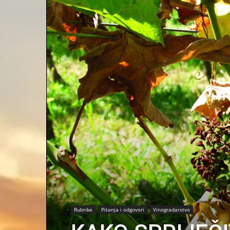
Rubrike
Pitanja i odgovori
Vinogradarstvo