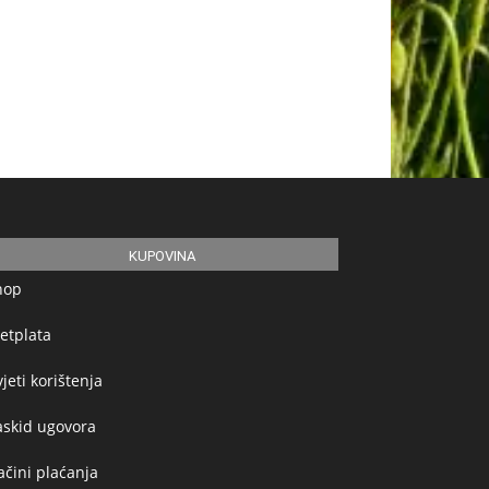
KUPOVINA
hop
etplata
jeti korištenja
askid ugovora
čini plaćanja