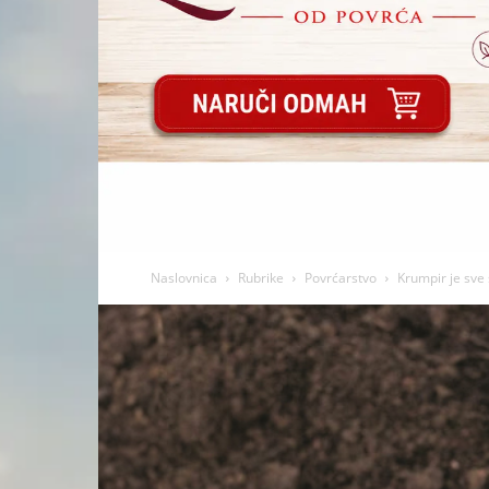
Naslovnica
Rubrike
Povrćarstvo
Krumpir je sve 