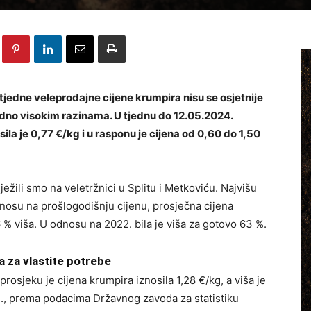
tjedne veleprodajne cijene krumpira nisu se osjetnije
ordno visokim razinama. U tjednu do 12.05.2024.
ila je 0,77 €/kg i u rasponu je cijena od 0,60 do 1,50
ežili smo na veletržnici u Splitu i Metkoviću. Najvišu
odnosu na prošlogodišnju cijenu, prosječna cijena
 % viša. U odnosu na 2022. bila je viša za gotovo 63 %.
a za vlastite potrebe
prosjeku je cijena krumpira iznosila 1,28 €/kg, a viša je
., prema podacima Državnog zavoda za statistiku