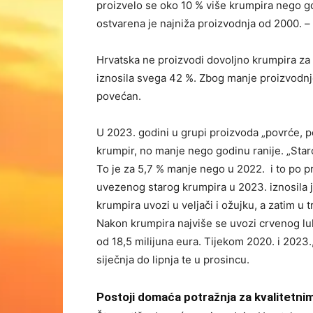
proizvelo se oko 10 % više krumpira nego go
ostvarena je najniža proizvodnja od 2000. –
Hrvatska ne proizvodi dovoljno krumpira za 
iznosila svega 42 %. Zbog manje proizvodnje
povećan.
U 2023. godini u grupi proizvoda „povrće, poj
krumpir, no manje nego godinu ranije. „Star
To je za 5,7 % manje nego u 2022. i to po p
uvezenog starog krumpira u 2023. iznosila j
krumpira uvozi u veljači i ožujku, a zatim u 
Nakon krumpira najviše se uvozi crvenog luk
od 18,5 milijuna eura. Tijekom 2020. i 2023.
siječnja do lipnja te u prosincu.
Postoji domaća potražnja za kvalitetni