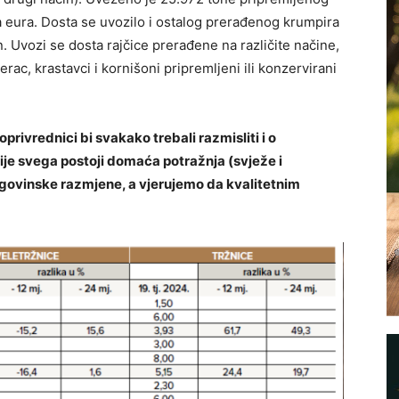
a eura. Dosta se uvozilo i ostalog prerađenog krumpira
. Uvozi se dosta rajčice prerađene na različite načine,
ac, krastavci i kornišoni pripremljeni ili konzervirani
privrednici bi svakako trebali razmisliti i o
ije svega postoji domaća potražnja (svježe i
trgovinske razmjene, a vjerujemo da kvalitetnim