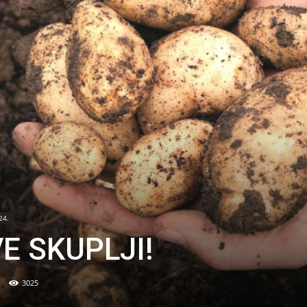
24.
E SKUPLJI!
3025