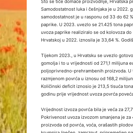
Što se tiče domaće proizvodnje, Hrvatska p
Samodostatnost luka i češnjaka je u 2022. g
samodostatnost je u rasponu od 33 do 62 %.
paprike. U 2023. uvezlo se 21.425 tona papr
uvoza paprike realiziralo se od kolovoza do
Hrvatskoj u 2022. iznosila je 33,64 %. Godi
Tijekom 2023., u Hrvatsku se uvezlo gotovo 
gomolja i to u vrijednosti od 271,1 milijuna 
poljoprivredno-prehrambenih proizvoda. U t
razmjenom povrća u iznosu od 168,2 milijuna
Količinski deficit iznosio je 213,5 tisuća to
godinu prije vrijednost uvoza povrća povećan
Vrijednost izvoza povrća bila je veća za 27,7
Pokrivenost uvoza izvozom smanjena je za 4 
proizvoda od povrća, voća, orašastih plodov
krumpira (pečen, zamrznut, pripremeljen na