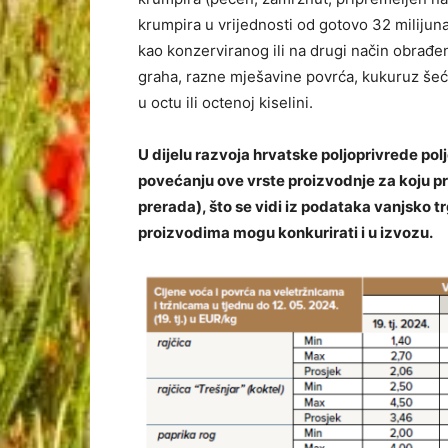
krumpira u vrijednosti od gotovo 32 milijun
kao konzerviranog ili na drugi način obrađen
graha, razne mješavine povrća, kukuruz šećer
u octu ili octenoj kiselini.
U dijelu razvoja hrvatske poljoprivrede poljo
povećanju ove vrste proizvodnje za koju pr
prerada), što se vidi iz podataka vanjsko 
proizvodima mogu konkurirati i u izvozu.