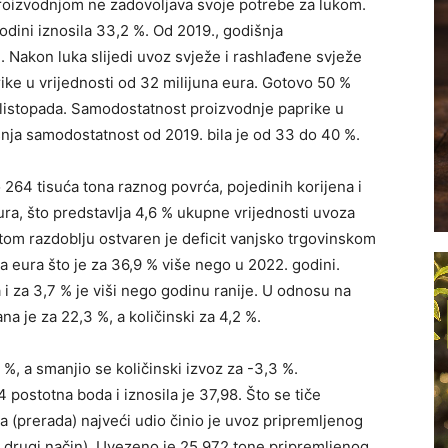
roizvodnjom ne zadovoljava svoje potrebe za lukom.
odini iznosila 33,2 %. Od 2019., godišnja
 Nakon luka slijedi uvoz svježe i rashlađene svježe
ike u vrijednosti od 32 milijuna eura. Gotovo 50 %
 listopada. Samodostatnost proizvodnje paprike u
šnja samodostatnost od 2019. bila je od 33 do 40 %.
264 tisuća tona raznog povrća, pojedinih korijena i
eura, što predstavlja 4,6 % ukupne vrijednosti uvoza
om razdoblju ostvaren je deficit vanjsko trgovinskom
 eura što je za 36,9 % više nego u 2022. godini.
na i za 3,7 % je viši nego godinu ranije. U odnosu na
a je za 22,3 %, a količinski za 4,2 %.
 %, a smanjio se količinski izvoz za -3,3 %.
postotna boda i iznosila je 37,98. Što se tiče
a (prerada) najveći udio činio je uvoz pripremljenog
 drugi način). Uvezeno je 25.972 tone pripremljenog