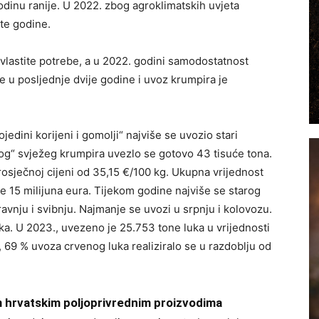
dinu ranije. U 2022. zbog agroklimatskih uvjeta
 te godine.
vlastite potrebe, a u 2022. godini samodostatnost
 u posljednje dvije godine i uvoz krumpira je
edini korijeni i gomolji“ najviše se uvozio stari
og“ svježeg krumpira uvezlo se gotovo 43 tisuće tona.
rosječnoj cijeni od 35,15 €/100 kg. Ukupna vrijednost
e 15 milijuna eura. Tijekom godine najviše se starog
travnju i svibnju. Najmanje se uvozi u srpnju i kolovozu.
a. U 2023., uvezeno je 25.753 tone luka u vrijednosti
, 69 % uvoza crvenog luka realiziralo se u razdoblju od
m hrvatskim poljoprivrednim proizvodima