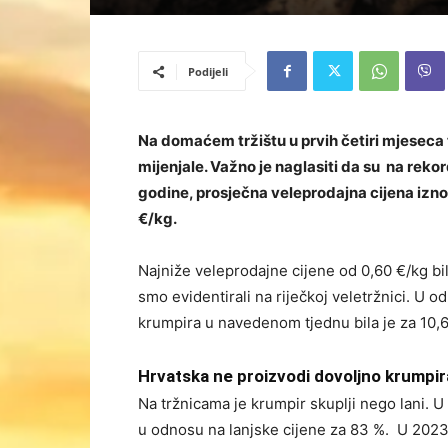
Podijeli
Na domaćem tržištu u prvih četiri mjeseca 
mijenjale. Važno je naglasiti da su na rek
godine, prosječna veleprodajna cijena iznos
€/kg.
Najniže veleprodajne cijene od 0,60 €/kg bilj
smo evidentirali na riječkoj veletržnici. U 
krumpira u navedenom tjednu bila je za 10,6
Hrvatska ne proizvodi dovoljno krumpir
Na tržnicama je krumpir skuplji nego lani. U 
u odnosu na lanjske cijene za 83 %. U 2023