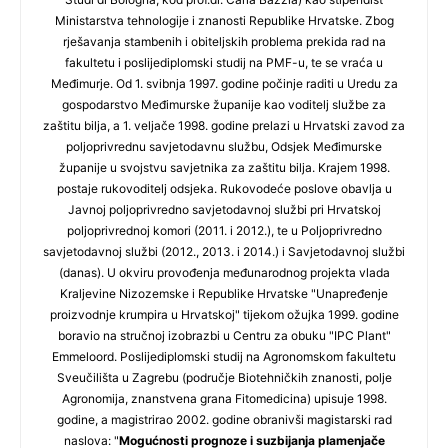
Ministarstva tehnologije i znanosti Republike Hrvatske. Zbog
rješavanja stambenih i obiteljskih problema prekida rad na
fakultetu i poslijediplomski studij na PMF-u, te se vraća u
Međimurje. Od 1. svibnja 1997. godine počinje raditi u Uredu za
gospodarstvo Međimurske županije kao voditelj službe za
zaštitu bilja, a 1. veljače 1998. godine prelazi u Hrvatski zavod za
poljoprivrednu savjetodavnu službu, Odsjek Međimurske
županije u svojstvu savjetnika za zaštitu bilja. Krajem 1998.
postaje rukovoditelj odsjeka. Rukovodeće poslove obavlja u
Javnoj poljoprivredno savjetodavnoj službi pri Hrvatskoj
poljoprivrednoj komori (2011. i 2012.), te u Poljoprivredno
savjetodavnoj službi (2012., 2013. i 2014.) i Savjetodavnoj službi
(danas). U okviru provođenja međunarodnog projekta vlada
Kraljevine Nizozemske i Republike Hrvatske "Unapređenje
proizvodnje krumpira u Hrvatskoj" tijekom ožujka 1999. godine
boravio na stručnoj izobrazbi u Centru za obuku "IPC Plant"
Emmeloord. Poslijediplomski studij na Agronomskom fakultetu
Sveučilišta u Zagrebu (područje Biotehničkih znanosti, polje
Agronomija, znanstvena grana Fitomedicina) upisuje 1998.
godine, a magistrirao 2002. godine obranivši magistarski rad
naslova: "
Mogućnosti prognoze i suzbijanja plamenjače