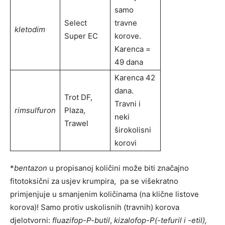
samo
Select
travne
kletodim
Super EC
korove.
Karenca =
49 dana
Karenca 42
dana.
Trot DF,
Travni i
rimsulfuron
Plaza,
neki
Trawel
širokolisni
korovi
*
bentazon
u propisanoj količini može biti značajno
fitotoksični za usjev krumpira, pa se višekratno
primjenjuje u smanjenim količinama (na klične listove
korova)! Samo protiv uskolisnih (travnih) korova
djelotvorni:
fluazifop-P-butil
,
kizalofop-P(-tefuril i -etil),