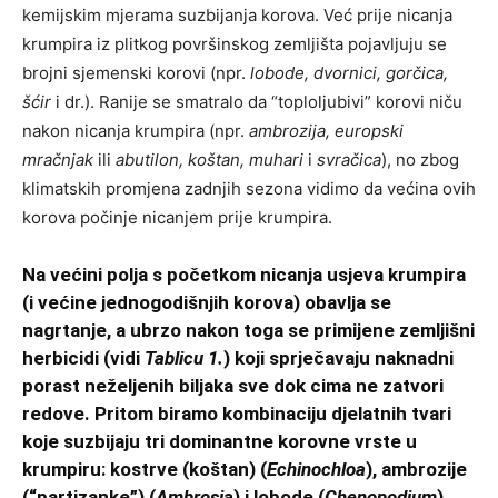
kemijskim mjerama suzbijanja korova. Već prije nicanja
krumpira iz plitkog površinskog zemljišta pojavljuju se
brojni sjemenski korovi (npr.
lobode, dvornici, gorčica,
šćir
i dr.). Ranije se smatralo da “toploljubivi” korovi niču
nakon nicanja krumpira (npr.
ambrozija, europski
mračnjak
ili
abutilon, koštan, muhari
i
svračica
), no zbog
klimatskih promjena zadnjih sezona vidimo da većina ovih
korova počinje nicanjem prije krumpira.
Na većini polja s početkom nicanja usjeva krumpira
(i većine jednogodišnjih korova) obavlja se
nagrtanje, a ubrzo nakon toga se primijene zemljišni
herbicidi
(vidi
Tablicu 1.
) koji sprječavaju naknadni
porast neželjenih biljaka sve dok cima ne zatvori
redove. Pritom biramo kombinaciju djelatnih tvari
koje suzbijaju tri dominantne korovne vrste u
krumpiru: kostrve (koštan) (
Echinochloa
), ambrozije
(“partizanke”) (
Ambrosia
) i lobode (
Chenopodium
).