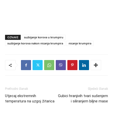
OZNAKE
suzbijanje korova u krumpiru
suzbijanje korova nakon nicanja krumpira
nicanje krumpira
Prethodni članak
Sljedeći članak
Utjecaj ekstremnih
Gubici hranjivih tvari sušenjem
temperatura na uzgoj žitarica
i siliranjem biljne mase