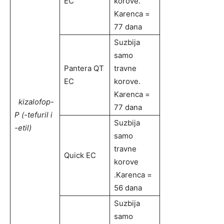
EC
korove.
Karenca =
77 dana
Suzbija
samo
Pantera QT
travne
EC
korove.
Karenca =
kizalofop-
77 dana
P
(-tefuril i
Suzbija
-etil)
samo
travne
Quick EC
korove
.Karenca =
56 dana
Suzbija
samo