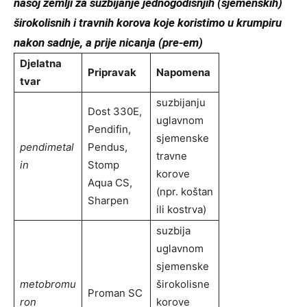
našoj zemlji za suzbijanje jednogodišnjih (sjemenskih)
širokolisnih i travnih korova koje koristimo u krumpiru
nakon sadnje, a prije nicanja (pre-em)
Djelatna
Pripravak
Napomena
tvar
suzbijanju
Dost 330E,
uglavnom
Pendifin,
sjemenske
pendimetal
Pendus,
travne
in
Stomp
korove
Aqua CS,
(npr. koštan
Sharpen
ili kostrva)
suzbija
uglavnom
sjemenske
metobromu
širokolisne
Proman SC
ron
korove