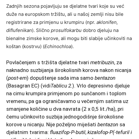
Zadnjih sezona pojavljuju se djelatne tvari koje su već
duže na europskom tržištu, ali u našoj zemlji nisu bile
registrirane za primjenu u krumpiru (npr.
aklonifen,
diflufenikan
). Slično
prosulfokarbu
dobro djeluju na
bienalne zimske korove, ali mogu biti slabije učinkoviti na
koštan (kostrvu) (
Echinochloa
).
Povlačenjem s tržišta djelatne tvari
metribuzin
, za
naknadno suzbijanja širokolisnih korova nakon nicanja
(
post-em
) dopuštenje sada ima samo
bentazon
(Basagran EC) (vidi
Tablicu 2.
). Vrlo depresivno djeluje
na cimu krumpira primjenom po sunčanom i toplom
vremenu, pa ga ograničavamo u večernjim satima uz
smanjene količine u dva navrata (2 x 0,5 lit./ha), pri
čemu učinkovito suzbija jednogodišnje širokolisne
korove u nicanju. Nije poželjno miješati
bentazon
sa
djelatnim tvarima:
fluazifop-P-butil
,
kizalofop-P(-tefuril i