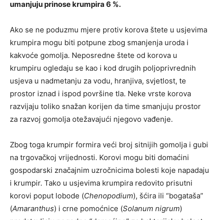
umanjuju prinose krumpira 6 %.
Ako se ne poduzmu mjere protiv korova štete u usjevima
krumpira mogu biti potpune zbog smanjenja uroda i
kakvoće gomolja. Neposredne štete od korova u
krumpiru ogledaju se kao i kod drugih poljoprivrednih
usjeva u nadmetanju za vodu, hranjiva, svjetlost, te
prostor iznad i ispod površine tla. Neke vrste korova
razvijaju toliko snažan korijen da time smanjuju prostor
za razvoj gomolja otežavajući njegovo vađenje.
Zbog toga krumpir formira veći broj sitnijih gomolja i gubi
na trgovačkoj vrijednosti. Korovi mogu biti domaćini
gospodarski značajnim uzročnicima bolesti koje napadaju
i krumpir. Tako u usjevima krumpira redovito prisutni
korovi poput lobode (
Chenopodium
), šćira ili “bogataša”
(
Amaranthus
) i crne pomoćnice (
Solanum nigrum
)