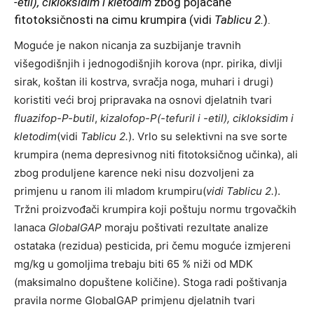
-etil), cikloksidim i kletodim
zbog pojačane
fitotoksičnosti na cimu krumpira (vidi
Tablicu 2.
).
Moguće je nakon nicanja za suzbijanje travnih
višegodišnjih i jednogodišnjih korova (npr. pirika, divlji
sirak, koštan ili kostrva, svračja noga, muhari i drugi)
koristiti veći broj pripravaka na osnovi djelatnih tvari
fluazifop-P-butil
,
kizalofop-P(-tefuril i -etil), cikloksidim i
kletodim
(vidi
Tablicu 2.
). Vrlo su selektivni na sve sorte
krumpira (nema depresivnog niti fitotoksičnog učinka), ali
zbog produljene karence neki nisu dozvoljeni za
primjenu u ranom ili mladom krumpiru(
vidi Tablicu 2.
).
Tržni proizvođači krumpira koji poštuju normu trgovačkih
lanaca
GlobalGAP
moraju poštivati rezultate analize
ostataka (rezidua) pesticida, pri čemu moguće izmjereni
mg/kg u gomoljima trebaju biti 65 % niži od MDK
(maksimalno dopuštene količine). Stoga radi poštivanja
pravila norme GlobalGAP primjenu djelatnih tvari