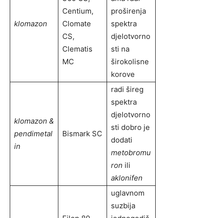
Centium,
proširenja
klomazon
Clomate
spektra
CS,
djelotvorno
Clematis
sti na
MC
širokolisne
korove
radi šireg
spektra
djelotvorno
klomazon &
sti dobro je
pendimetal
Bismark SC
dodati
in
metobromu
ron
ili
aklonifen
uglavnom
suzbija