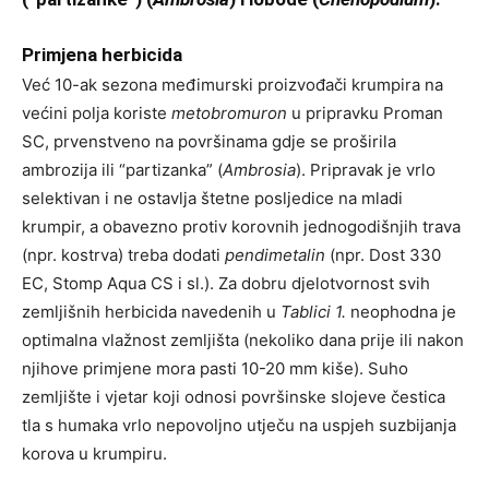
Primjena herbicida
Već 10-ak sezona međimurski proizvođači krumpira na
većini polja koriste
metobromuron
u pripravku Proman
SC, prvenstveno na površinama gdje se proširila
ambrozija ili “partizanka” (
Ambrosia
). Pripravak je vrlo
selektivan i ne ostavlja štetne posljedice na mladi
krumpir, a obavezno protiv korovnih jednogodišnjih trava
(npr. kostrva) treba dodati
pendimetalin
(npr. Dost 330
EC, Stomp Aqua CS i sl.). Za dobru djelotvornost svih
zemljišnih herbicida navedenih u
Tablici 1.
neophodna je
optimalna vlažnost zemljišta (nekoliko dana prije ili nakon
njihove primjene mora pasti 10-20 mm kiše). Suho
zemljište i vjetar koji odnosi površinske slojeve čestica
tla s humaka vrlo nepovoljno utječu na uspjeh suzbijanja
korova u krumpiru.