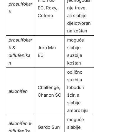
Filon 80
jednogodiš
prosulfokar
EC, Roxy,
nje trave,
b
Cofeno
ali slabije
djelotvoran
na koštan
prosulfokar
moguće
b &
Jura Max
slabije
diflufenika
EC
suzbije
n
koštan
odlično
suzbija
Challenge,
lobodu i
aklonifen
Chanon SC
šćir, a
slabije
ambroziju
moguće
aklonifen &
Gardo Sun
slabije
diflufenika