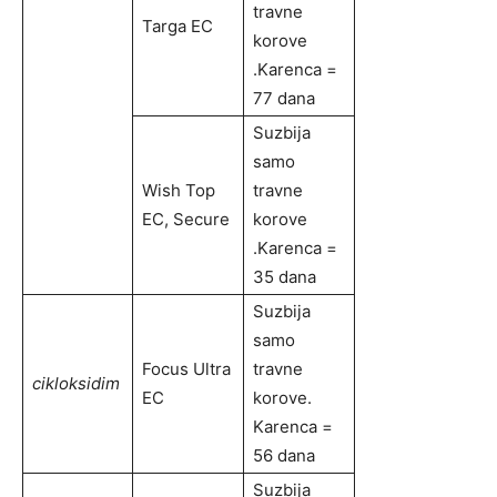
travne
Targa EC
korove
.Karenca =
77 dana
Suzbija
samo
Wish Top
travne
EC, Secure
korove
.Karenca =
35 dana
Suzbija
samo
Focus Ultra
travne
cikloksidim
EC
korove.
Karenca =
56 dana
Suzbija