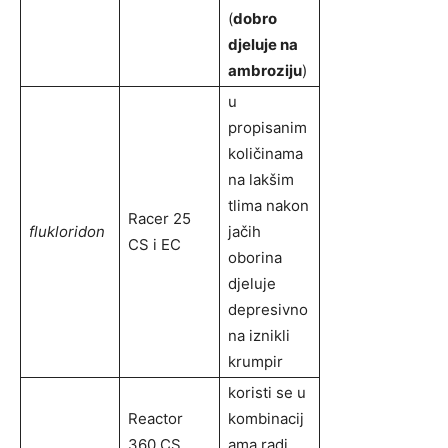
(
dobro
djeluje na
ambroziju
)
u
propisanim
količinama
na lakšim
tlima nakon
Racer 25
flukloridon
jačih
CS i EC
oborina
djeluje
depresivno
na iznikli
krumpir
koristi se u
Reactor
kombinacij
360 CS,
ama radi