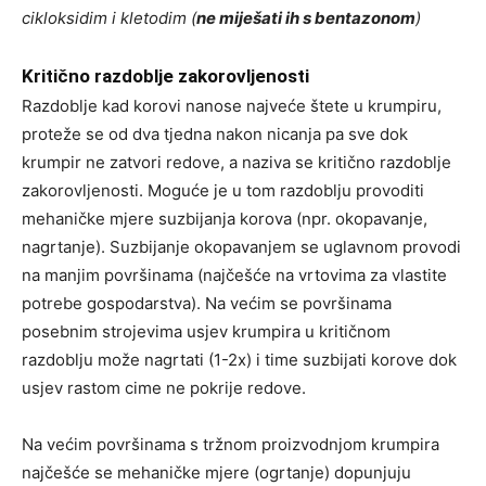
cikloksidim i kletodim (
ne miješati ih s bentazonom
)
Kritično razdoblje zakorovljenosti
Razdoblje kad korovi nanose najveće štete u krumpiru,
proteže se od dva tjedna nakon nicanja pa sve dok
krumpir ne zatvori redove, a naziva se kritično razdoblje
zakorovljenosti. Moguće je u tom razdoblju provoditi
mehaničke mjere suzbijanja korova (npr. okopavanje,
nagrtanje). Suzbijanje okopavanjem se uglavnom provodi
na manjim površinama (najčešće na vrtovima za vlastite
potrebe gospodarstva). Na većim se površinama
posebnim strojevima usjev krumpira u kritičnom
razdoblju može nagrtati (1-2x) i time suzbijati korove dok
usjev rastom cime ne pokrije redove.
Na većim površinama s tržnom proizvodnjom krumpira
najčešće se mehaničke mjere (ogrtanje) dopunjuju