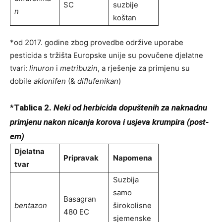
SC
suzbije
n
koštan
*od 2017. godine zbog provedbe održive uporabe
pesticida s tržišta Europske unije su povučene djelatne
tvari:
linuron
i
metribuzin
, a rješenje za primjenu su
dobile
aklonifen
(&
diflufenikan
)
*
Tablica 2.
Neki od herbicida dopuštenih za naknadnu
primjenu nakon nicanja korova i usjeva krumpira (post-
em)
Djelatna
Pripravak
Napomena
tvar
Suzbija
samo
Basagran
bentazon
širokolisne
480 EC
sjemenske