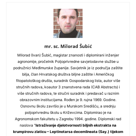
mr. sc. Milorad Šubić
Milorad (Ivan) Šubić, magistar znanosti i diplomirani inženjer
agronomije, pročelnik Poljoprivredne savjetodavne službe u
podružnici Međimurske županije. Savjetnik je iz područja zaštite
bilja, član Hrvatskog društva biljne zaštite i Američkog
fitopatološkog društa, suradnik Gospodarskog lista, autor više
stručnih radova, koautor 3 znanstvena rada (CAB Abstracts) i
više stručnih radova, te stručni suradnik i predavač u raznim
obrazovnim institucijama. Rođen je 9. rujna 1969. Godine.
Osnovnu školu završio je u Murskom Središću, a srednju
poljoprivrednu školu u Križevcima. Diplomirao je na
Agronomskom fakultetu u Zagrebu 1994. godine. Diplomski rad
naslova "
Istraživanje djelotvornosti biljnih ekstrakta na
krumpirovu zlaticu – Leptinotarsa decemlineata (Say.) tijekom