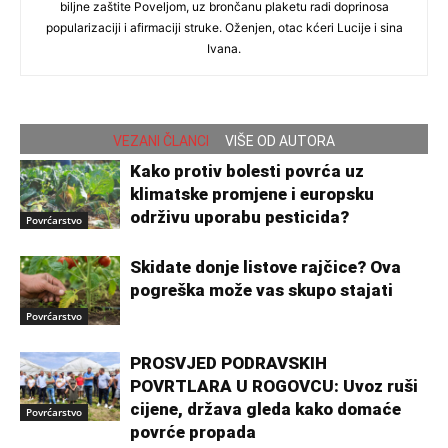
biljne zaštite Poveljom, uz brončanu plaketu radi doprinosa
popularizaciji i afirmaciji struke. Oženjen, otac kćeri Lucije i sina
Ivana.
VEZANI ČLANCI
VIŠE OD AUTORA
Kako protiv bolesti povrća uz
klimatske promjene i europsku
održivu uporabu pesticida?
Povrćarstvo
Skidate donje listove rajčice? Ova
pogreška može vas skupo stajati
Povrćarstvo
PROSVJED PODRAVSKIH
POVRTLARA U ROGOVCU: Uvoz ruši
cijene, država gleda kako domaće
Povrćarstvo
povrće propada