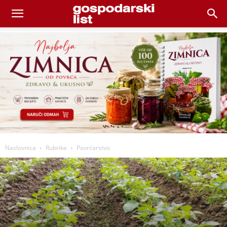
Naslovnica
Rubrike
Povrćarstvo