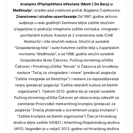
krumpira (Phytophthora infestans (Mont.) De Bary) u
Međimurju
", izrađen pod vodstvom prof.dr. Bogdana Cvjetkovića.
Znanstveno i stručno usavršavanje
Od 1997. godine aktivno
sudjeluje u radu godišnjih Seminara biljne zaštite stručnim
izlaganjima iz područja integrirane zaštite voćnjaka, vinograda i
povrtlarskih kultura. Koautor je 3 znanstvena rada (CAB
Abstracts) i više stručnih radova. Stručni je suradnik
"Gospodarskog lista" i autor kolumne zaštite bilja u županijskim
novinama "Međimurje", a od 1998. godine stručni suradnik
Gospodarske škole Čakovec, Pučkog otvorenog učilišta
Čakovec i Privatnog učilišta "Novak" iz Čakovca pri izvođenju
nastave "Tečaj za vinogradare i vinare" (predavač poglavlja
"Zaštita vinograda od štetočinja") i nastave za osposobljavanje
ratara (predavač poglavlja "Zaštita ratarskih kultura od štetnih
organizama"). Tijekom 2010. godine bio je vanjski suradnik
Pučkog otvorenog učilišta Čakovec pri obrazovanju odraslih za
zanimanje Proizvođač merkantilnog krumpira (predavač za
poglavlja "Značaj plodoreda u suvremenom uzgoju krumpira" i
"Zaštita krumpira od štetnih organizama") Član je Hrvatskog
društva biljne zaštite (HDBZ) i Američkog fitopatološkog društva
(APS). Nagrađen je u veljači 2012. godine od Hrvatskog društva