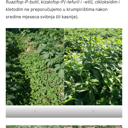
fluazifop-P-butil
,
kizalofop-P(-tefuril i -etil), cikloksidim i
kletodim
ne preporučujemo u krumpirištima nakon
sredine mjeseca svibnja (ili kasnije).
2
1