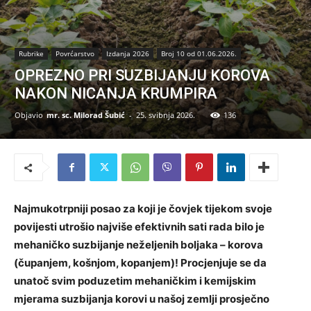
Rubrike
Povrćarstvo
Izdanja 2026
Broj 10 od 01.06.2026.
OPREZNO PRI SUZBIJANJU KOROVA
NAKON NICANJA KRUMPIRA
Objavio
mr. sc. Milorad Šubić
-
25. svibnja 2026.
136
Najmukotrpniji posao za koji je čovjek tijekom svoje
povijesti utrošio najviše efektivnih sati rada bilo je
mehaničko suzbijanje neželjenih boljaka – korova
(čupanjem, košnjom, kopanjem)! Procjenjuje se da
unatoč svim poduzetim mehaničkim i kemijskim
mjerama suzbijanja korovi u našoj zemlji prosječno