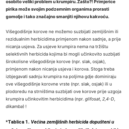
osobito veliki problem u krumpiru. Zašto?! Primjerice
pirika može svojim podzemnim organima prorasti
gomolje i tako značajno smanjiti njihovu kakvoću.
Višegodišnje korove ne možemo suzbijati zemljišnim ili
rezidualnim herbicidima primjenom nakon sadnje, a prije
nicanja usjeva. Za usjeve krumpira nema na tržištu
selektivnih herbicida kojima bi mogli učinkovito suzbijati
širokolisne višegodišnje korove (npr. slak, osjak),
primjenom nakon nicanja usjeva i korova. Stoga treba
izbjegavati sadnju krumpira na poljima gdje dominiraju
ove višegodišnje korovne vrste (npr. slak, osjak) ili u
plodoredu na strništima suzbijati ove korove prije uzgoja
krumpira učinkovitim herbicidima (npr.
glifosat
,
2,4-D
,
dikamba
) !
*Tablica 1.
Većina zemljišnih herbicida dopušteni u