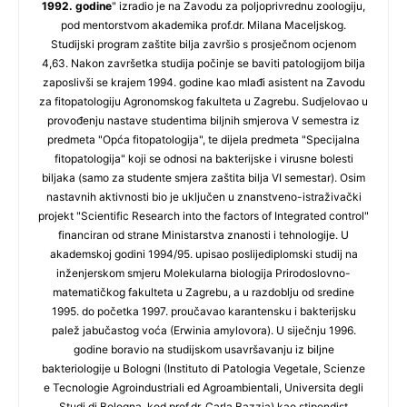
1992. godine
" izradio je na Zavodu za poljoprivrednu zoologiju,
pod mentorstvom akademika prof.dr. Milana Maceljskog.
Studijski program zaštite bilja završio s prosječnom ocjenom
4,63. Nakon završetka studija počinje se baviti patologijom bilja
zaposlivši se krajem 1994. godine kao mlađi asistent na Zavodu
za fitopatologiju Agronomskog fakulteta u Zagrebu. Sudjelovao u
provođenju nastave studentima biljnih smjerova V semestra iz
predmeta "Opća fitopatologija", te dijela predmeta "Specijalna
fitopatologija" koji se odnosi na bakterijske i virusne bolesti
biljaka (samo za studente smjera zaštita bilja VI semestar). Osim
nastavnih aktivnosti bio je uključen u znanstveno-istraživački
projekt "Scientific Research into the factors of Integrated control"
financiran od strane Ministarstva znanosti i tehnologije. U
akademskoj godini 1994/95. upisao poslijediplomski studij na
inženjerskom smjeru Molekularna biologija Prirodoslovno-
matematičkog fakulteta u Zagrebu, a u razdoblju od sredine
1995. do početka 1997. proučavao karantensku i bakterijsku
palež jabučastog voća (Erwinia amylovora). U siječnju 1996.
godine boravio na studijskom usavršavanju iz biljne
bakteriologije u Bologni (Instituto di Patologia Vegetale, Scienze
e Tecnologie Agroindustriali ed Agroambientali, Universita degli
Studi di Bologna, kod prof.dr. Carla Bazzia) kao stipendist