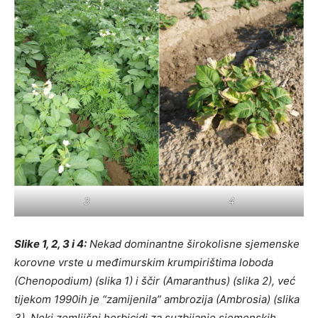
4
3
Slike 1, 2, 3 i 4:
Nekad dominantne širokolisne sjemenske
korovne vrste u međimurskim krumpirištima loboda
(Chenopodium) (slika 1) i ščir (Amaranthus) (slika 2), već
tijekom 1990ih je “zamijenila” ambrozija (Ambrosia) (slika
3). Neki zemljišni herbicidi za suzbijanje sjemenskih