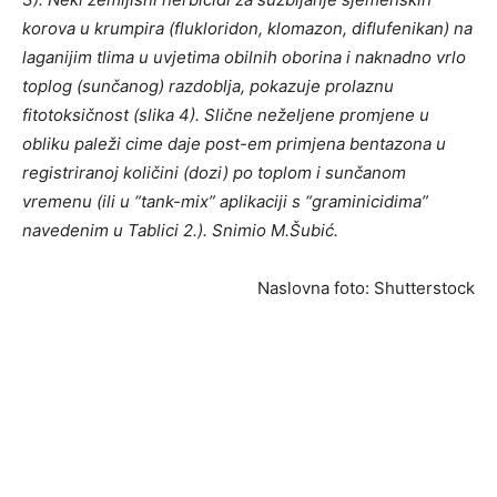
korova u krumpira (flukloridon, klomazon, diflufenikan) na
laganijim tlima u uvjetima obilnih oborina i naknadno vrlo
toplog (sunčanog) razdoblja, pokazuje prolaznu
fitotoksičnost (slika 4). Slične neželjene promjene u
obliku paleži cime daje post-em primjena bentazona u
registriranoj količini (dozi) po toplom i sunčanom
vremenu (ili u “tank-mix” aplikaciji s “graminicidima”
navedenim u Tablici 2.). Snimio M.Šubić.
Naslovna foto: Shutterstock