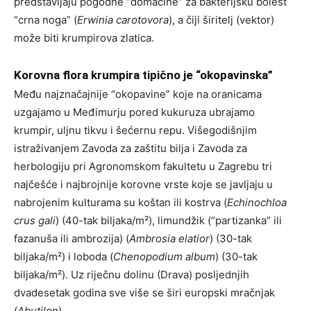
predstavljaju pogodne “domaćine” za bakterijsku bolest
“crna noga” (
Erwinia carotovora
), a čiji širitelj (vektor)
može biti krumpirova zlatica.
Korovna flora krumpira tipično je “okopavinska”
Među najznačajnije “okopavine” koje na oranicama
uzgajamo u Međimurju pored kukuruza ubrajamo
krumpir, uljnu tikvu i šećernu repu. Višegodišnjim
istraživanjem Zavoda za zaštitu bilja i Zavoda za
herbologiju pri Agronomskom fakultetu u Zagrebu tri
najčešće i najbrojnije korovne vrste koje se javljaju u
nabrojenim kulturama su koštan ili kostrva (
Echinochloa
crus gali
) (40-tak biljaka/m²), limundžik (“partizanka” ili
fazanuša ili ambrozija) (
Ambrosia elatior
) (30-tak
biljaka/m²) i loboda (
Chenopodium album
) (30-tak
biljaka/m²). Uz riječnu dolinu (Drava) posljednjih
dvadesetak godina sve više se širi europski mračnjak
(
Abutilon
).