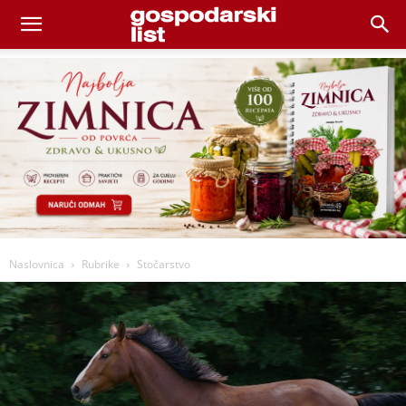
Naslovnica
Rubrike
Stočarstvo