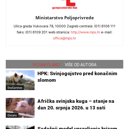
Ministarstvo Poljoprivrede
Ulica grada Vukovara 78, 10000 Zagreb centrala: (01) 6106 111
faks: (01) 6109 201 web stranica:
http://www.mps.hr
e-mail:
office@mps.hr
VEZANI ČLANCI
VIŠE OD AUTORA
HPK: Svinjogojstvo pred konačnim
slomom
Stočarstvo
Afrička svinjska kuga – stanje na
dan 20. srpnja 2026. u 13 sati
Ostalo
Sadašnji model upravljanja krizom