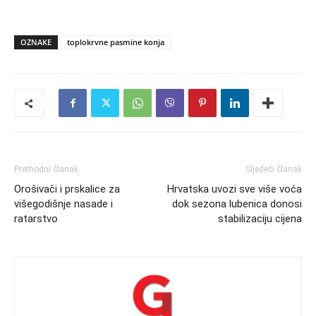
OZNAKE
toplokrvne pasmine konja
Prethodni članak
Sljedeći članak
Orošivači i prskalice za
Hrvatska uvozi sve više voća
višegodišnje nasade i
dok sezona lubenica donosi
ratarstvo
stabilizaciju cijena