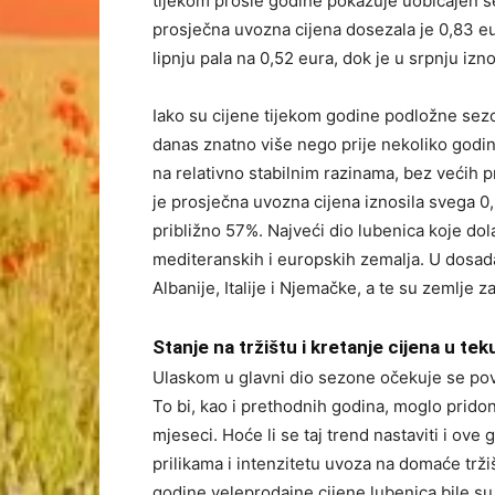
tijekom prošle godine pokazuje uobičajen s
prosječna uvozna cijena dosezala je 0,83 e
lipnju pala na 0,52 eura, dok je u srpnju izn
Iako su cijene tijekom godine podložne sezo
danas znatno više nego prije nekoliko godi
na relativno stabilnim razinama, bez većih
je prosječna uvozna cijena iznosila svega 0
približno 57%. Najveći dio lubenica koje dol
mediteranskih i europskih zemalja. U dosada
Albanije, Italije i Njemačke, a te su zemlj
Stanje na tržištu i kretanje cijena u te
Ulaskom u glavni dio sezone očekuje se po
To bi, kao i prethodnih godina, moglo pridon
mjeseci. Hoće li se taj trend nastaviti i ove
prilikama i intenzitetu uvoza na domaće trž
godine veleprodajne cijene lubenica bile su