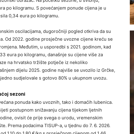
ezonski obrazac. Na početku sezone, u svibnju,
ura po kilogramu. S povećanjem ponude cijena je u
osila 0,34 eura po kilogramu.
nskim oscilacijama, dugoročniji pogled otkriva da su
na. Od 2022. godine prosječne uvozne cijene kreću se
 promjena. Međutim, u usporedbi s 2021. godinom, kad
,33 eura po kilogramu, današnje su cijene više za
aze na hrvatsko tržište potječe iz nekoliko
šnjem dijelu 2025. godine najviše se uvozilo iz Grčke,
e zajedno sudjelovale s gotovo 80% u ukupnom uvozu.
kućoj sezoni
većana ponuda kako uvoznih, tako i domaćih lubenica.
ijeti postupnom snižavanju cijena tijekom ljetnih
 godine, ovisit će prije svega o urodu, vremenskim
ište. Prema podacima TISUP-a, u tjednu do 7. 6. 2026.
 od 1,10 do 1,80 €/kg s prosječnom cijenom od 1,46