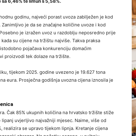
 sa 6,46% te limun s 5,58%.
hodnu godinu, najveći porast uvoza zabilježen je kod
. Zanimljivo je da se značajne količine uvoze i kod
 Posebno je izražen uvoz u razdoblju neposredno prije
ada su cijene na tržištu najviše. Takva praksa
i istodobno pojačava konkurenciju domaćim
 proizvodi tek dolaze na tržište.
iku, tijekom 2025. godine uvezeno je 19.627 tona
una eura. Prosječna godišnja uvozna cijena iznosila je
benica
ra. Čak 85% ukupnih količina na hrvatsko tržište stiže
 lipanj uvjerljivo najvažniji mjesec. Naime, više od
realizira se upravo tijekom lipnja. Kretanje cijena