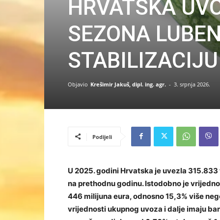
HRVATSKA UVO
SEZONA LUBEN
STABILIZACIJU
Objavio
Krešimir Jakuš, dipl. ing. agr.
-
3. srpnja 2026.
Podijeli
U 2025. godini Hrvatska je uvezla 315.833
na prethodnu godinu. Istodobno je vrijedn
446 milijuna eura, odnosno 15,3% više nego
vrijednosti ukupnog uvoza i dalje imaju ba