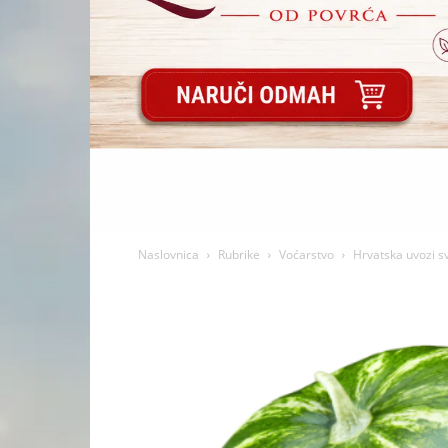
Naslovnica
Rubrike
Voćarstvo
Hrvatska uvozi sv