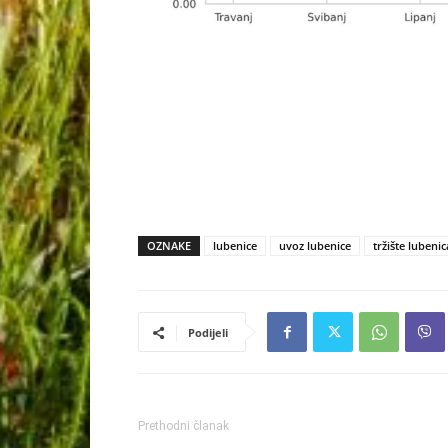
OZNAKE
lubenice
uvoz lubenice
tržište lubenic
Podijeli
Prethodni članak