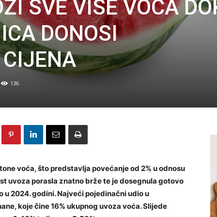
ZI SVE VIŠE VOĆA DO
ICA DONOSI
 CIJENA
136
 tone voća, što predstavlja povećanje od 2% u odnosu
ost uvoza porasla znatno brže te je dosegnula gotovo
 u 2024. godini. Najveći pojedinačni udio u
nane, koje čine 16% ukupnog uvoza voća. Slijede