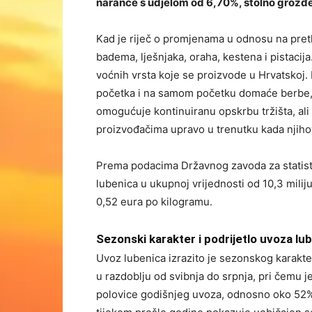
naranče s udjelom od 6,70%, stolno grožđe
Kad je riječ o promjenama u odnosu na pret
badema, lješnjaka, oraha, kestena i pistacija
voćnih vrsta koje se proizvode u Hrvatskoj.
početka i na samom početku domaće berbe, k
omogućuje kontinuiranu opskrbu tržišta, al
proizvođačima upravo u trenutku kada njihovi
Prema podacima Državnog zavoda za statist
lubenica u ukupnoj vrijednosti od 10,3 milij
0,52 eura po kilogramu.
Sezonski karakter i podrijetlo uvoza lu
Uvoz lubenica izrazito je sezonskog karakte
u razdoblju od svibnja do srpnja, pri čemu je
polovice godišnjeg uvoza, odnosno oko 52%, 