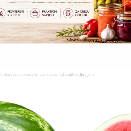
e više voća dok sezona lubenica donosi stabilizaciju cijena