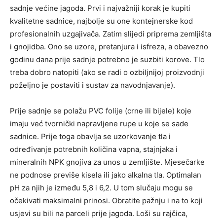
sadnje većine jagoda. Prvi i najvažniji korak je kupiti
kvalitetne sadnice, najbolje su one kontejnerske kod
profesionalnih uzgajivača. Zatim slijedi priprema zemljišta
i gnojidba. Ono se uzore, pretanjura i isfreza, a obavezno
godinu dana prije sadnje potrebno je suzbiti korove. Tlo
treba dobro natopiti (ako se radi o ozbiljnijoj proizvodnji
poželjno je postaviti i sustav za navodnjavanje).
Prije sadnje se polažu PVC folije (crne ili bijele) koje
imaju već tvornički napravljene rupe u koje se sade
sadnice. Prije toga obavlja se uzorkovanje tla i
određivanje potrebnih količina vapna, stajnjaka i
mineralnih NPK gnojiva za unos u zemljište. Mjesečarke
ne podnose previše kisela ili jako alkalna tla. Optimalan
pH za njih je između 5,8 i 6,2. U tom slučaju mogu se
očekivati maksimalni prinosi. Obratite pažnju i na to koji
usjevi su bili na parceli prije jagoda. Loši su rajčica,