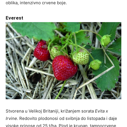
oblika, intenzivno crvene boje.
Everest
Stvorena u Velikoj Britaniji, križanjem sorata
Evita x
Irvine.
Redovito plodonosi od svibnja do listopada i daje
visoke prinose od 25 t/ha. Plod je krupan, tamnocrvene