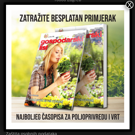
HRVATSKA
Kontaktirajte nas:
redakcija@gospodarski-list.hr
ČASOPIS
Kontakt
Impressum
Marketing
Priznanja
Zaštita osobnih podataka