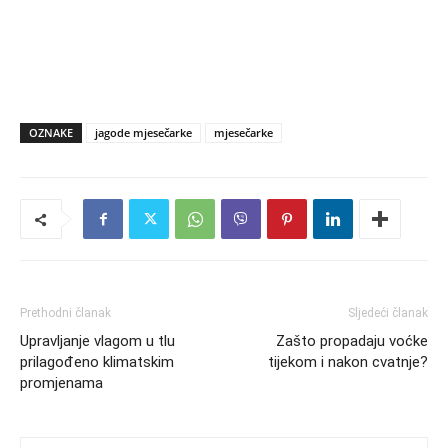
OZNAKE
jagode mjesečarke
mjesečarke
Prethodni članak
Sljedeći članak
Upravljanje vlagom u tlu
Zašto propadaju voćke
prilagođeno klimatskim
tijekom i nakon cvatnje?
promjenama