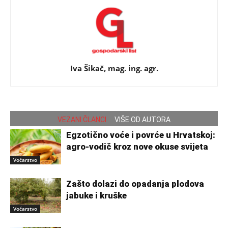
Iva Šikač, mag. ing. agr.
VEZANI ČLANCI
VIŠE OD AUTORA
Egzotično voće i povrće u Hrvatskoj:
agro-vodič kroz nove okuse svijeta
Voćarstvo
Zašto dolazi do opadanja plodova
jabuke i kruške
Voćarstvo