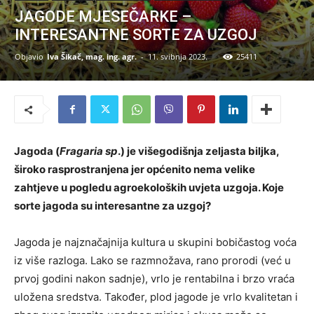
JAGODE MJESEČARKE –
INTERESANTNE SORTE ZA UZGOJ
Objavio
Iva Šikač, mag. ing. agr.
-
11. svibnja 2023.
25411
Jagoda (
Fragaria sp
.) je višegodišnja zeljasta biljka,
široko rasprostranjena jer općenito nema velike
zahtjeve u pogledu agroekoloških uvjeta uzgoja. Koje
sorte jagoda su interesantne za uzgoj?
Jagoda je najznačajnija kultura u skupini bobičastog voća
iz više razloga. Lako se razmnožava, rano prorodi (već u
prvoj godini nakon sadnje), vrlo je rentabilna i brzo vraća
uložena sredstva. Također, plod jagode je vrlo kvalitetan i