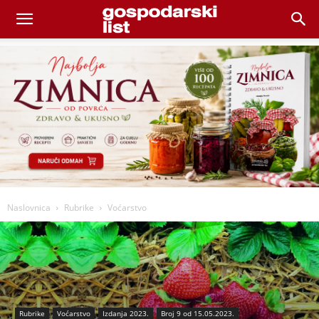
Naslovnica
Rubrike
Voćarstvo
Rubrike
Voćarstvo
Izdanja 2023.
Broj 9 od 15.05.2023.