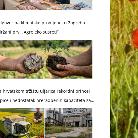
dgovor na klimatske promjene: u Zagrebu
ržani prvi „Agro eko susreti“
 hrvatskom tržištu uljarica rekordni prinosi
pice i nedostatak preradbenih kapaciteta za
ju