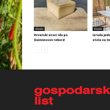
Ostalo
Ostalo
Hrvatski sirari idu po
Izrada je
Guinnessov rekord
stola za t