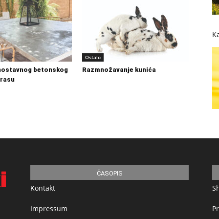
Ka
Ostalo
dnostavnog betonskog
Razmnožavanje kunića
erasu
ČASOPIS
Kontakt
S
Impressum
Pr