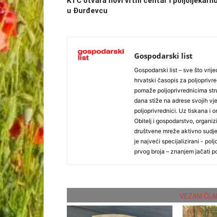
KTC otvara novi vrtni centar i poljoljekarn
u Đurđevcu
Gospodarski list
Gospodarski list – sve što vrijed
hrvatski časopis za poljoprivre
pomaže poljoprivrednicima stru
dana stiže na adrese svojih vjer
poljoprivrednici. Uz tiskana i 
Obitelj i gospodarstvo, organiz
društvene mreže aktivno sudjel
je najveći specijalizirani - polj
prvog broja – znanjem jačati po
VEZANI ČLA