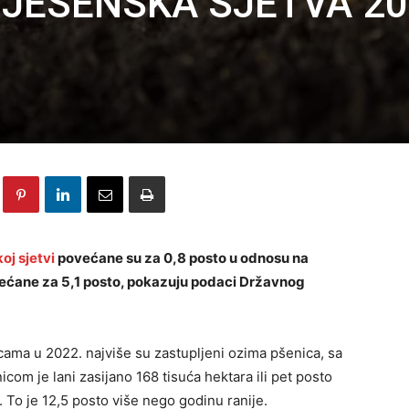
 JESENSKA SJETVA 20
oj sjetvi
povećane su za 0,8 posto u odnosu na
većane za 5,1 posto, pokazuju podaci Državnog
icama u 2022. najviše su zastupljeni ozima pšenica, sa
icom je lani zasijano 168 tisuća hektara ili pet posto
. To je 12,5 posto više nego godinu ranije.