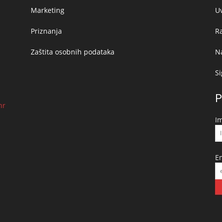
Marketing
Uv
Priznanja
R
Zaštita osobnih podataka
Na
Si
P
hr
I
E