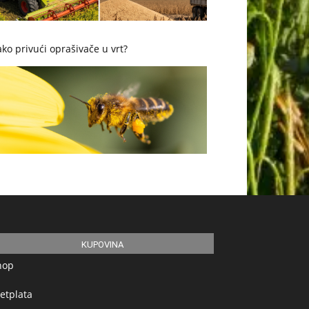
ko privući oprašivače u vrt?
KUPOVINA
hop
etplata