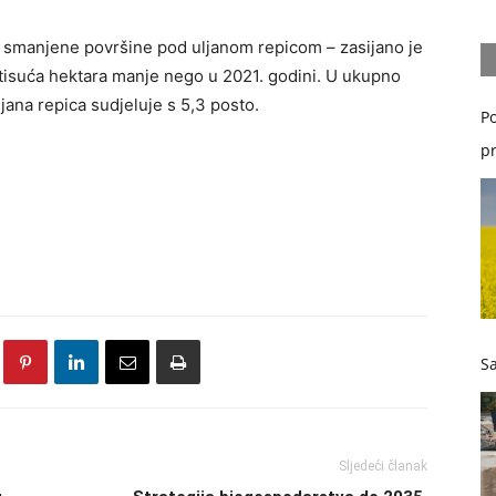
 smanjene površine pod uljanom repicom – zasijano je
et tisuća hektara manje nego u 2021. godini. U ukupno
ljana repica sudjeluje s 5,3 posto.
Po
pr
Sa
Sljedeći članak