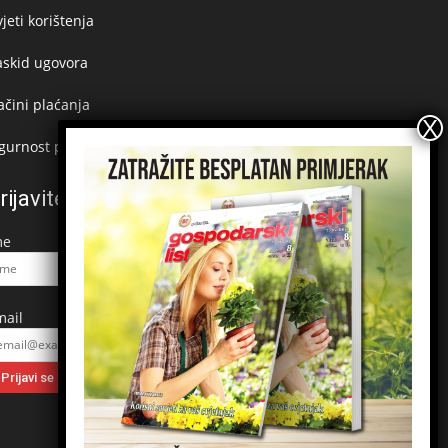
jeti korištenja
askid ugovora
čini plaćanja
gurnost plaćanja
rijavite se na newsletter
me
mail