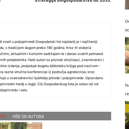
u
Strategija biogospodarstva do 2035.
O
od
i znati u poljoprivredi Gospodarski list najstariji je i najčitaniji
du, s tradicijom dugom preko 180 godina. Kroz tri stoljeća
čnim, aktualnim i korisnim sadržajem te i danas svakih petnaest
nih pretplatnika. Naši autori su priznati stručnjaci, znanstvenici i
online izdanja, posjeduje bogatu biblioteku knjiga pod nazivom -
ira razne stručne konferencije iz područja agrobiznisa, kroz
uje u svakodnevnici ljubitelja prirode i poljoprivrede. Opravdano
oprivredni medij u regiji. Cilj Gospodarskog lista je ostao isti od
Na
ljoprivredu i selo.
re
so
NCI
VIŠE OD AUTORA