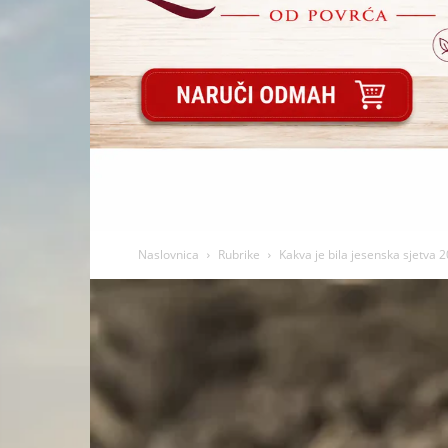
Naslovnica
Rubrike
Kakva je bila jesenska sjetva 