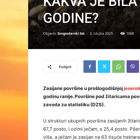
KAKVA JE BILA
GODINE?
Objavio
Gospodarski list
-
3. ožujka 2023.
1068
Podijeli
Zasijane površine u prošlogodišnjoj
jesensk
godinu ranije. Površine pod žitaricama po
zavoda za statistiku (DZS).
U strukturi ukupnih površina zasijanih žitar
67,7 posto, i ozimi ječam, s 25,4 posto. Pšen
više, a ječam je zasijan na 63 tisuće hektara