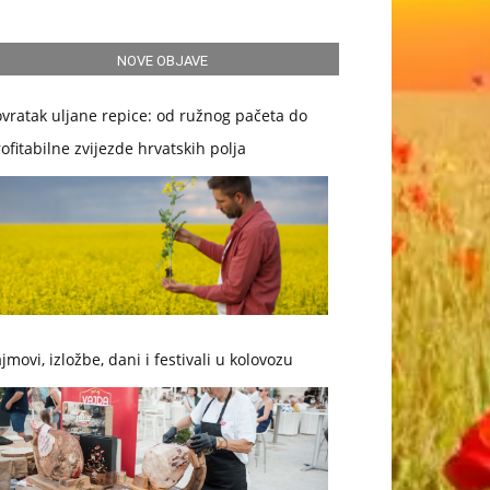
NOVE OBJAVE
vratak uljane repice: od ružnog pačeta do
ofitabilne zvijezde hrvatskih polja
jmovi, izložbe, dani i festivali u kolovozu