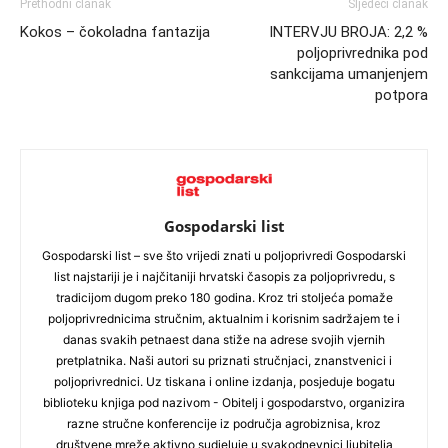
Prethodni članak
Sljedeći članak
Kokos – čokoladna fantazija
INTERVJU BROJA: 2,2 %
poljoprivrednika pod
sankcijama umanjenjem
potpora
Gospodarski list
Gospodarski list – sve što vrijedi znati u poljoprivredi Gospodarski
list najstariji je i najčitaniji hrvatski časopis za poljoprivredu, s
tradicijom dugom preko 180 godina. Kroz tri stoljeća pomaže
poljoprivrednicima stručnim, aktualnim i korisnim sadržajem te i
danas svakih petnaest dana stiže na adrese svojih vjernih
pretplatnika. Naši autori su priznati stručnjaci, znanstvenici i
poljoprivrednici. Uz tiskana i online izdanja, posjeduje bogatu
biblioteku knjiga pod nazivom - Obitelj i gospodarstvo, organizira
razne stručne konferencije iz područja agrobiznisa, kroz
društvene mreže aktivno sudjeluje u svakodnevnici ljubitelja