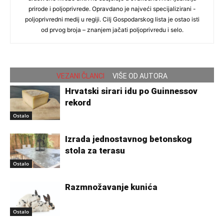
prirode i poljoprivrede. Opravdano je najveći specijalizirani -
poljoprivredni medij u regiji. Cilj Gospodarskog lista je ostao isti
od prvog broja – znanjem jačati poljoprivredu i selo.
VEZANI ČLANCI
VIŠE OD AUTORA
Hrvatski sirari idu po Guinnessov
rekord
Ostalo
Izrada jednostavnog betonskog
stola za terasu
Ostalo
Razmnožavanje kunića
Ostalo