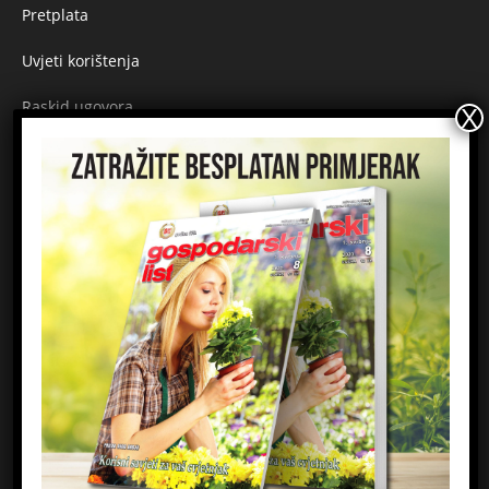
Pretplata
Uvjeti korištenja
Raskid ugovora
Načini plaćanja
Sigurnost plaćanja
Prijavite se na newsletter
Ime
Email