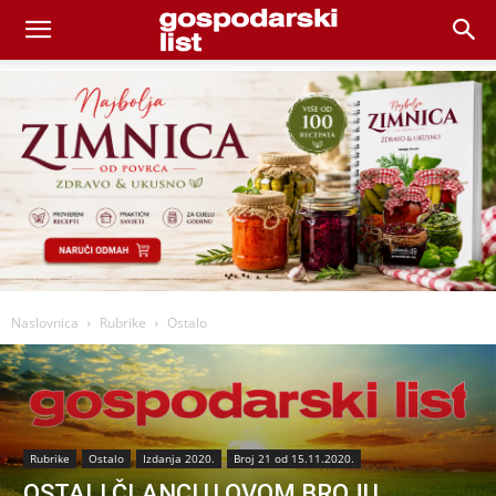
Naslovnica
Rubrike
Ostalo
Rubrike
Ostalo
Izdanja 2020.
Broj 21 od 15.11.2020.
OSTALI ČLANCI U OVOM BROJU