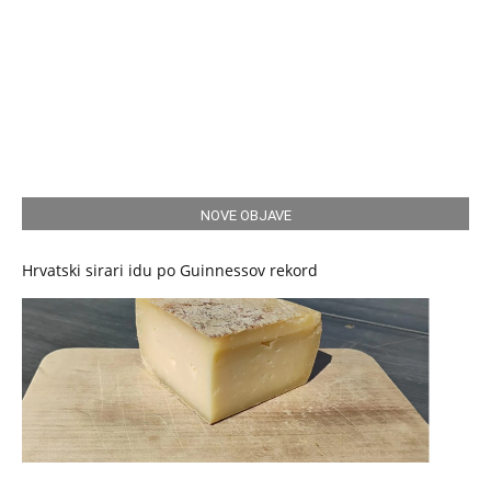
NOVE OBJAVE
Hrvatski sirari idu po Guinnessov rekord