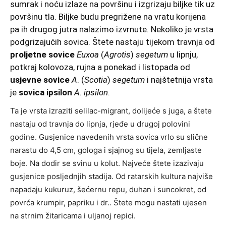
sumrak i noću izlaze na površinu i izgrizaju biljke tik uz
površinu tla. Biljke budu pregrižene na vratu korijena
pa ih drugog jutra nalazimo izvrnute. Nekoliko je vrsta
podgrizajućih sovica. Štete nastaju tijekom travnja od
proljetne sovice
Euxoa
(
Agrotis
)
segetum
u lipnju,
potkraj kolovoza, rujna a ponekad i listopada od
usjevne sovice
A
. (
Scotia
)
segetum
i najštetnija vrsta
je
sovica ipsilon
A. ipsilon
.
Ta je vrsta izraziti selilac-migrant, dolijeće s juga, a štete
nastaju od travnja do lipnja, rjeđe u drugoj polovini
godine. Gusjenice navedenih vrsta sovica vrlo su slične
narastu do 4,5 cm, gologa i sjajnog su tijela, zemljaste
boje. Na dodir se svinu u kolut. Najveće štete izazivaju
gusjenice posljednjih stadija. Od ratarskih kultura najviše
napadaju kukuruz, šećernu repu, duhan i suncokret, od
povrća krumpir, papriku i dr.. Štete mogu nastati ujesen
na strnim žitaricama i uljanoj repici.