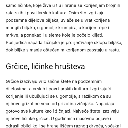
samo ličinke, koje žive u tlu i hrane se korijenjem brojnih
ratarskih i povrtlarskih kultura. Osim što izgrizaju
podzemne dijelove biljaka, uvlače se u vrat korijena
mnogih biljaka, u gomolje krumpira, u korijen repe i
mrkve, a ponekad i u sjeme koje je počelo klijati.
Posljedica napada žičnjaka je prorjeđivanje sklopa biljaka,
dok biljke s manje oštećenim korijenom zaostaju u rastu.
Grčice, ličinke hrušteva
Grčice izazivaju vrlo slične štete na podzemnim
dijelovima ratarskih i povrtlarskih kultura. Izgrizajući
korijenje ili ubušujući se u gomolje, s razlikom da su
njihove grizotine veće od grizotina žičnjaka. Napadaju
gotovo sve kulture kao i žičnjaci. Najveće štete izazivaju
njihove ličinke grčice. U godinama masovne pojave i
odrasli oblici koji se hrane lišćem raznog drveća, voćaka i