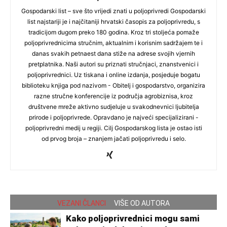
Gospodarski list – sve što vrijedi znati u poljoprivredi Gospodarski
list najstariji je i najčitaniji hrvatski časopis za poljoprivredu, s
tradicijom dugom preko 180 godina. Kroz tri stoljeća pomaže
poljoprivrednicima stručnim, aktualnim i korisnim sadržajem te i
danas svakih petnaest dana stiže na adrese svojih vjernih
pretplatnika. Naši autori su priznati stručnjaci, znanstvenici i
poljoprivrednici. Uz tiskana i online izdanja, posjeduje bogatu
biblioteku knjiga pod nazivom - Obitelj i gospodarstvo, organizira
razne stručne konferencije iz područja agrobiznisa, kroz
društvene mreže aktivno sudjeluje u svakodnevnici ljubitelja
prirode i poljoprivrede. Opravdano je najveći specijalizirani -
poljoprivredni medij u regiji. Cilj Gospodarskog lista je ostao isti
od prvog broja – znanjem jačati poljoprivredu i selo.
VEZANI ČLANCI
VIŠE OD AUTORA
Kako poljoprivrednici mogu sami