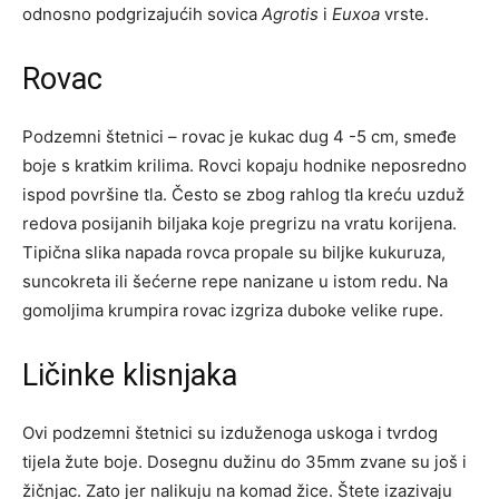
odnosno podgrizajućih sovica
Agrotis
i
Euxoa
vrste.
Rovac
Podzemni štetnici – rovac je kukac dug 4 -5 cm, smeđe
boje s kratkim krilima. Rovci kopaju hodnike neposredno
ispod površine tla. Često se zbog rahlog tla kreću uzduž
redova posijanih biljaka koje pregrizu na vratu korijena.
Tipična slika napada rovca propale su biljke kukuruza,
suncokreta ili šećerne repe nanizane u istom redu. Na
gomoljima krumpira rovac izgriza duboke velike rupe.
Ličinke klisnjaka
Ovi podzemni štetnici su izduženoga uskoga i tvrdog
tijela žute boje. Dosegnu dužinu do 35mm zvane su još i
žičnjac. Zato jer nalikuju na komad žice. Štete izazivaju