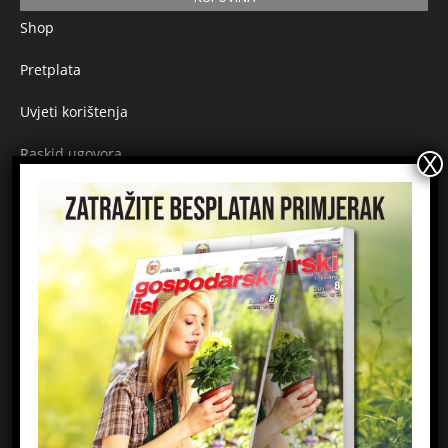
Shop
Pretplata
Uvjeti korištenja
Raskid ugovora
Načini plaćanja
Sigurnost plaćanja
Prijavite se na newsletter
Ime
Email