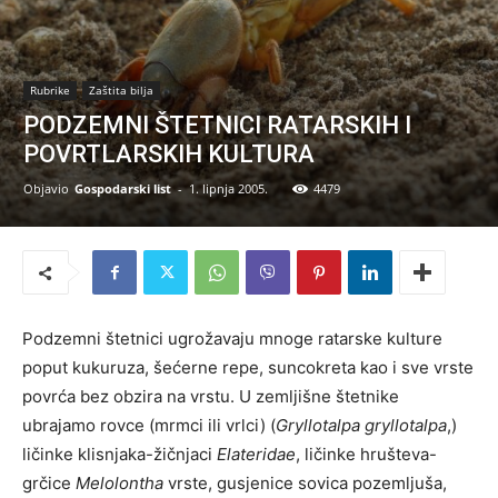
Rubrike
Zaštita bilja
PODZEMNI ŠTETNICI RATARSKIH I
POVRTLARSKIH KULTURA
Objavio
Gospodarski list
-
1. lipnja 2005.
4479
Podzemni štetnici ugrožavaju mnoge ratarske kulture
poput kukuruza, šećerne repe, suncokreta kao i sve vrste
povrća bez obzira na vrstu. U zemljišne štetnike
ubrajamo rovce (mrmci ili vrlci) (
Gryllotalpa gryllotalpa
,)
ličinke klisnjaka-žičnjaci
Elateridae
, ličinke hrušteva-
grčice
Melolontha
vrste, gusjenice sovica pozemljuša,