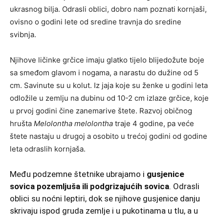
ukrasnog bilja. Odrasli oblici, dobro nam poznati kornjaši,
ovisno o godini lete od sredine travnja do sredine
svibnja.
Njihove ličinke grčice imaju glatko tijelo blijedožute boje
sa smeđom glavom i nogama, a narastu do dužine od 5
cm. Savinute su u kolut. Iz jaja koje su ženke u godini leta
odložile u zemlju na dubinu od 10-2 cm izlaze grčice, koje
u prvoj godini čine zanemarive štete. Razvoj običnog
hrušta
Melolontha melolontha
traje 4 godine, pa veće
štete nastaju u drugoj a osobito u trećoj godini od godine
leta odraslih kornjaša.
Među podzemne štetnike ubrajamo i
gusjenice
sovica pozemljuša ili podgrizajućih sovica
. Odrasli
oblici su noćni leptiri, dok se njihove gusjenice danju
skrivaju ispod gruda zemlje i u pukotinama u tlu, a u