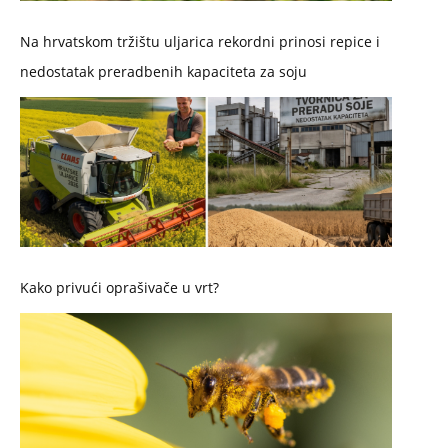
Na hrvatskom tržištu uljarica rekordni prinosi repice i
nedostatak preradbenih kapaciteta za soju
Kako privući oprašivače u vrt?