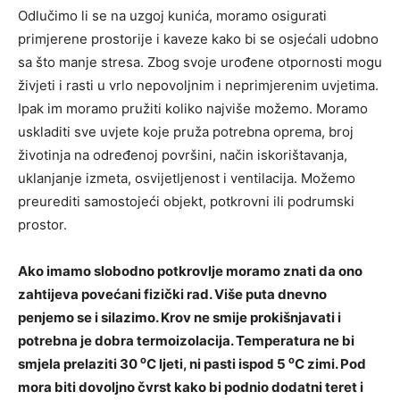
Odlučimo li se na uzgoj kunića, moramo osigurati
primjerene prostorije i kaveze kako bi se osjećali udobno
sa što manje stresa. Zbog svoje urođene otpornosti mogu
živjeti i rasti u vrlo nepovoljnim i neprimjerenim uvjetima.
Ipak im moramo pružiti koliko najviše možemo. Moramo
uskladiti sve uvjete koje pruža potrebna oprema, broj
životinja na određenoj površini, način iskorištavanja,
uklanjanje izmeta, osvijetljenost i ventilacija. Možemo
preurediti samostojeći objekt, potkrovni ili podrumski
prostor.
Ako imamo slobodno potkrovlje moramo znati da ono
zahtijeva povećani fizički rad. Više puta dnevno
penjemo se i silazimo. Krov ne smije prokišnjavati i
potrebna je dobra termoizolacija. Temperatura ne bi
o
o
smjela prelaziti 30
C ljeti, ni pasti ispod 5
C zimi. Pod
mora biti dovoljno čvrst kako bi podnio dodatni teret i