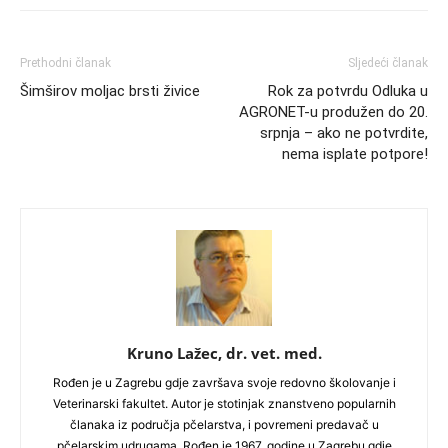
Prethodni članak
Sljedeći članak
Šimširov moljac brsti živice
Rok za potvrdu Odluka u
AGRONET-u produžen do 20.
srpnja – ako ne potvrdite,
nema isplate potpore!
Kruno Lažec, dr. vet. med.
Rođen je u Zagrebu gdje završava svoje redovno školovanje i
Veterinarski fakultet. Autor je stotinjak znanstveno popularnih
članaka iz područja pčelarstva, i povremeni predavač u
pčelarskim udrugama. Rođen je 1967. godine u Zagrebu gdje