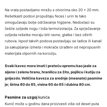
Na vrata postavljamo mrežu s otvorima oko 20 x 20 mm.
Rešetkasti podovi propuštaju feces i urin te tako
omogućavaju bolje održavanje higijene. Nedostaci su
češće ozljede nogu i loša termoizolacija. Za sprječavanje
ozljeda rešetke moraju biti ravne, glatke i bez oštrih
rubova. Ispod takvih podova postavljaju se ladice ili kanali
za sakupljanje izmeta i mokraće izrađeni od nepropusnih
materijala otpornih na koroziju.
Svaki kavez mora imati i prateću opremu kao jasle za
sijeno i zelenu hranu, hranilicu za žito, pojilicu i kutiju za
gnijezdo. Veličina kaveza za srednje (mesnate) pasmine
je; širina 80 do 85, visina 60 do 65 i dubina 80 cm.
Pasmine za uzgoj
kunića
Kunić može u godinu dana proizvesti više od deset puta