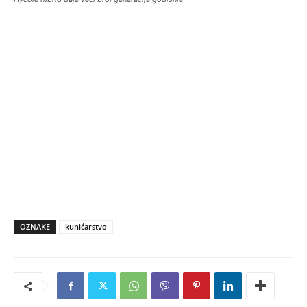
OZNAKE
kunićarstvo