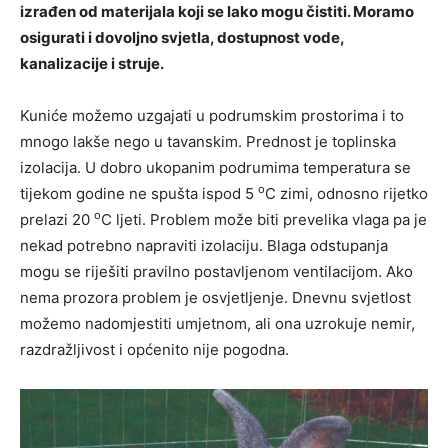
izrađen od materijala koji se lako mogu čistiti. Moramo
osigurati i dovoljno svjetla, dostupnost vode,
kanalizacije i struje.
Kuniće možemo uzgajati u podrumskim prostorima i to
mnogo lakše nego u tavanskim. Prednost je toplinska
izolacija. U dobro ukopanim podrumima temperatura se
o
tijekom godine ne spušta ispod 5
C zimi, odnosno rijetko
o
prelazi 20
C ljeti. Problem može biti prevelika vlaga pa je
nekad potrebno napraviti izolaciju. Blaga odstupanja
mogu se riješiti pravilno postavljenom ventilacijom. Ako
nema prozora problem je osvjetljenje. Dnevnu svjetlost
možemo nadomjestiti umjetnom, ali ona uzrokuje nemir,
razdražljivost i općenito nije pogodna.