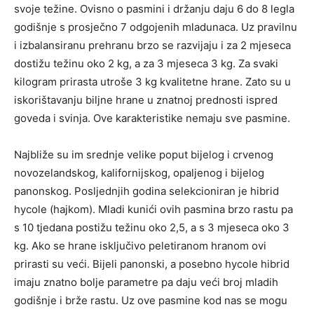
svoje težine. Ovisno o pasmini i držanju daju 6 do 8 legla
godišnje s prosječno 7 odgojenih mladunaca. Uz pravilnu
i izbalansiranu prehranu brzo se razvijaju i za 2 mjeseca
dostižu težinu oko 2 kg, a za 3 mjeseca 3 kg. Za svaki
kilogram prirasta utroše 3 kg kvalitetne hrane. Zato su u
iskorištavanju biljne hrane u znatnoj prednosti ispred
goveda i svinja. Ove karakteristike nemaju sve pasmine.
Najbliže su im srednje velike poput bijelog i crvenog
novozelandskog, kalifornijskog, opaljenog i bijelog
panonskog. Posljednjih godina selekcioniran je hibrid
hycole (hajkom). Mladi kunići ovih pasmina brzo rastu pa
s 10 tjedana postižu težinu oko 2,5, a s 3 mjeseca oko 3
kg. Ako se hrane isključivo peletiranom hranom ovi
prirasti su veći. Bijeli panonski, a posebno hycole hibrid
imaju znatno bolje parametre pa daju veći broj mladih
godišnje i brže rastu. Uz ove pasmine kod nas se mogu