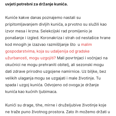
uvjeti potrebni za držanje kunića.
Kuniće kakve danas poznajemo nastali su
pripitomljavanjem divljih kunića, a prvotno su služili kao
izvor mesa i krzna. Selekcijski rad promijenio je
ponašanje i izgled. Koronakriza i strah od nestašice hrane
kod mnogih je izazvao razmišljanje što u
malim
gospodarstvima, koja su udaljenija od gradske
užurbanosti, mogu uzgojiti?
Mali povrtnjaci i voćnjaci na
okućnici ne mogu prehraniti obitelj, ali sezonski mogu
dati zdrave prirodno uzgojene namirnice. Uz biljke, bez
velikih ulaganja mogu se uzgajati i male životinje. Tu
spada i uzgoj kunića. Odvojeno od ovoga je držanje
kunića kao kućnih ljubimaca.
Kunići su drage, tihe, mirne i druželjubive životinje koje
ne traže puno životnog prostora. Zato ih možemo držati u