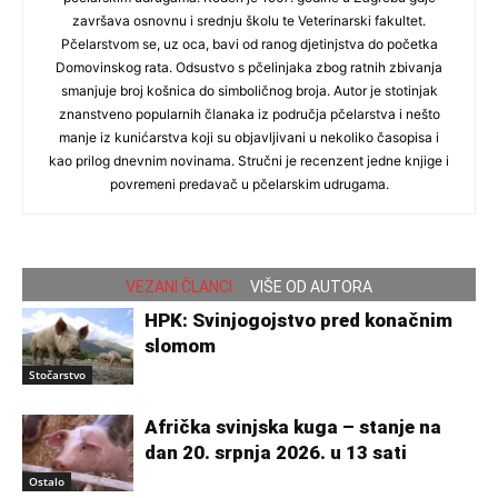
završava osnovnu i srednju školu te Veterinarski fakultet.
Pčelarstvom se, uz oca, bavi od ranog djetinjstva do početka
Domovinskog rata. Odsustvo s pčelinjaka zbog ratnih zbivanja
smanjuje broj košnica do simboličnog broja. Autor je stotinjak
znanstveno popularnih članaka iz područja pčelarstva i nešto
manje iz kunićarstva koji su objavljivani u nekoliko časopisa i
kao prilog dnevnim novinama. Stručni je recenzent jedne knjige i
povremeni predavač u pčelarskim udrugama.
VEZANI ČLANCI
VIŠE OD AUTORA
HPK: Svinjogojstvo pred konačnim
slomom
Stočarstvo
Afrička svinjska kuga – stanje na
dan 20. srpnja 2026. u 13 sati
Ostalo