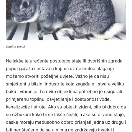
Činčila kunić
Najlakše je uređenje postojeće staje ili dvorišnih zgrada
poput garaža i ostava u kojima uz neznatna ulaganja
možemo stvoriti poželjne uvjete. Važno je da nisu
smješteni u blizini industrije koja zagađuje i stvara veliku
buku i vibracije. I u ovim objektima potrebno je osigurati
primjerenu toplinu, osvjetljenje i dostupnost vode,
kanalizacije i struje. Ako su objekti zidani, bilo bi dobro da
su ožbukani kako bi se lakše čistili, a ako su drvene staje,
daske moraju međusobno dobro prianjati jedna uz drugu i
biti neoštećene da se u njima ne zadržavaju insekti i