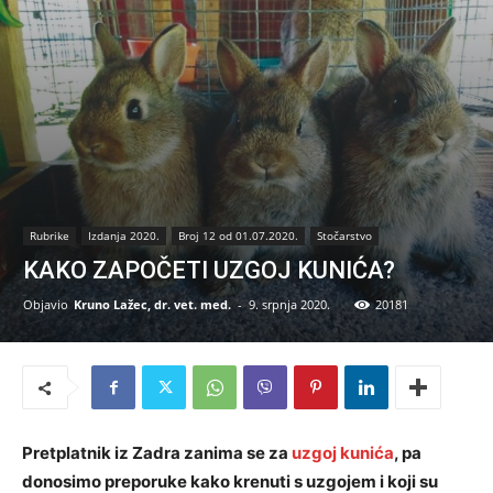
Rubrike
Izdanja 2020.
Broj 12 od 01.07.2020.
Stočarstvo
KAKO ZAPOČETI UZGOJ KUNIĆA?
Objavio
Kruno Lažec, dr. vet. med.
-
9. srpnja 2020.
20181
Pretplatnik iz Zadra zanima se za
uzgoj kunića
, pa
donosimo preporuke kako krenuti s uzgojem i koji su