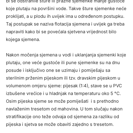
bi se odstranile šture ili prazne sjemenke manje gustoće
koje plutaju na površini vode. Takve šture sjemenke neće
proklijati, a u plodu ih uvijek ima u određenom postupku.
Taj postupak se naziva flotacija sjemena i uvijek ga treba
napraviti kako bi se povećala sjetvena vrijednost bilo
kojega sjemena.
Nakon močenja sjemena u vodi i uklanjanja sjemenki koje
plutaju, one veće gustoće ili pune sjemenke su na dnu
posude i isključivo one se uzimaju i pomiješaju sa
sterilnim prženim pijeskom ili tzv. dravskim pijeskom u
volumenom omjeru sjeme: pijesak (1:4), stave se u PVC
izbušene vrećice i u hladnjak na temperaturu oko 5 °C.
Osim pijeska sjeme se može pomiješati i s prethodno
navlaženim tresetom od mahovina. U tom slučaju nakon
stratifikacije ono teže odvaja od sjemena za razliku od
pijeska i sjetva se može obaviti zajedno s tresetom.