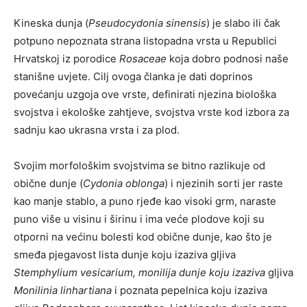
Kineska dunja (
Pseudocydonia sinensis
) je slabo ili čak
potpuno nepoznata strana listopadna vrsta u Republici
Hrvatskoj iz porodice
Rosaceae
koja dobro podnosi naše
stanišne uvjete. Cilj ovoga članka je dati doprinos
povećanju uzgoja ove vrste, definirati njezina biološka
svojstva i ekološke zahtjeve, svojstva vrste kod izbora za
sadnju kao ukrasna vrsta i za plod.
Svojim morfološkim svojstvima se bitno razlikuje od
obične dunje (
Cydonia oblonga
) i njezinih sorti jer raste
kao manje stablo, a puno rjeđe kao visoki grm, naraste
puno više u visinu i širinu i ima veće plodove koji su
otporni na većinu bolesti kod obične dunje, kao što je
smeđa pjegavost lista dunje koju izaziva gljiva
Stemphylium vesicarium, monilija dunje koju izaziva
gljiva
Monilinia linhartiana
i poznata pepelnica koju izaziva