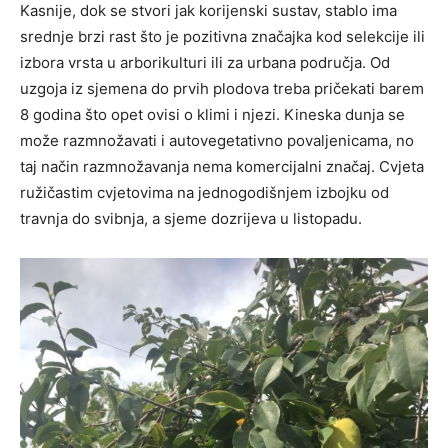
Kasnije, dok se stvori jak korijenski sustav, stablo ima
srednje brzi rast što je pozitivna značajka kod selekcije ili
izbora vrsta u arborikulturi ili za urbana područja. Od
uzgoja iz sjemena do prvih plodova treba pričekati barem
8 godina što opet ovisi o klimi i njezi. Kineska dunja se
može razmnožavati i autovegetativno povaljenicama, no
taj način razmnožavanja nema komercijalni značaj. Cvjeta
ružičastim cvjetovima na jednogodišnjem izbojku od
travnja do svibnja, a sjeme dozrijeva u listopadu.