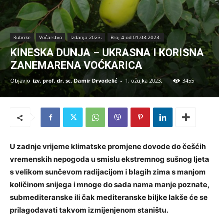
Rubrike
Voćarstvo
Izdanja 2023.
Broj 4 od 01.03.2023.
KINESKA DUNJA – UKRASNA I KORISNA
ZANEMARENA VOĆKARICA
Objavio
izv. prof. dr. sc. Damir Drvodelić
-
1. ožujka 2023.
3455
U zadnje vrijeme klimatske promjene dovode do češćih
vremenskih nepogoda u smislu ekstremnog sušnog ljeta
s velikom sunčevom radijacijom i blagih zima s manjom
količinom snijega i mnoge do sada nama manje poznate,
submediteranske ili čak mediteranske biljke lakše će se
prilagođavati takvom izmijenjenom staništu.