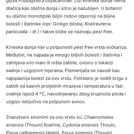
gljiva
Podosphera oxyacanthae
. List kineske dunje nema
dlačica kao obična dunja i sitno je nazubljen. U botanici
su obično monotipski biljni rodovi otporniji na biljne
bolesti i štetnike (npr.
Ginkgo biloba
,
Koelreuteria
paniculata
i dr.) i takve biljke se nazivaju
pest free
.
Kineska dunja nije u potpunosti
pest free
vrsta voćkarica.
Međutim, ne napada je mnogo biljnih bolesti i štetnika i
zahtijeva vrlo malo ili ništa zaštite, ovisno o lokaciji
sadnje i uzgojnim mjerama. Plemenjača se navodi kao
najopasnija bolest za ovu vrstu. Potrebno je voditi brigu o
zaštiti od kasnih proljetnih mrazeva i temperatura u fazi
cvatnje ispod 4 °C, navodnjavanju zbog krupnoće ploda i
uzgoju isključivo na potpunom suncu.
Znanstveni sinonimi za ovu vrstu su:
Chaenomeles
sinensis
(Thouin) Koehne,
Cydonia sinensis
Thouin,
Pyrus cathayensis
Hemsl,
Pyrus sinensis
(Thouin)