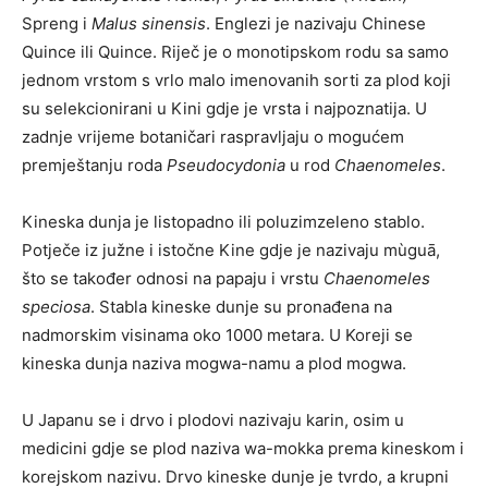
Spreng i
Malus sinensis
. Englezi je nazivaju Chinese
Quince ili Quince. Riječ je o monotipskom rodu sa samo
jednom vrstom s vrlo malo imenovanih sorti za plod koji
su selekcionirani u Kini gdje je vrsta i najpoznatija. U
zadnje vrijeme botaničari raspravljaju o mogućem
premještanju roda
Pseudocydonia
u rod
Chaenomeles
.
Kineska dunja je listopadno ili poluzimzeleno stablo.
Potječe iz južne i istočne Kine gdje je nazivaju mùguā,
što se također odnosi na papaju i vrstu
Chaenomeles
speciosa
. Stabla kineske dunje su pronađena na
nadmorskim visinama oko 1000 metara. U Koreji se
kineska dunja naziva mogwa-namu a plod mogwa.
U Japanu se i drvo i plodovi nazivaju karin, osim u
medicini gdje se plod naziva wa-mokka prema kineskom i
korejskom nazivu. Drvo kineske dunje je tvrdo, a krupni