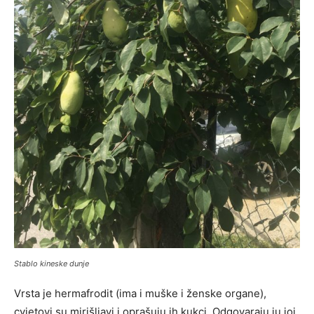
Stablo kineske dunje
Vrsta je hermafrodit (ima i muške i ženske organe),
cvjetovi su mirišljavi i oprašuju ih kukci. Odgovaraju ju joj