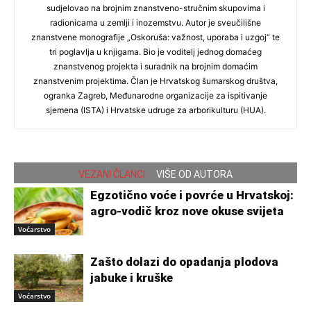
sudjelovao na brojnim znanstveno-stručnim skupovima i
radionicama u zemlji i inozemstvu. Autor je sveučilišne
znanstvene monografije „Oskoruša: važnost, uporaba i uzgoj“ te
tri poglavlja u knjigama. Bio je voditelj jednog domaćeg
znanstvenog projekta i suradnik na brojnim domaćim
znanstvenim projektima. Član je Hrvatskog šumarskog društva,
ogranka Zagreb, Međunarodne organizacije za ispitivanje
sjemena (ISTA) i Hrvatske udruge za arborikulturu (HUA).
VEZANI ČLANCI
VIŠE OD AUTORA
Egzotično voće i povrće u Hrvatskoj:
agro-vodič kroz nove okuse svijeta
Voćarstvo
Zašto dolazi do opadanja plodova
jabuke i kruške
Voćarstvo