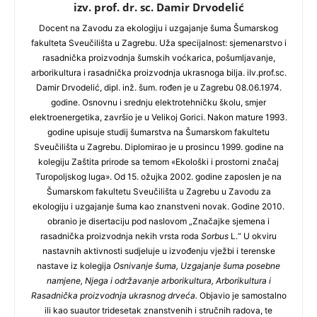
izv. prof. dr. sc. Damir Drvodelić
Docent na Zavodu za ekologiju i uzgajanje šuma Šumarskog
fakulteta Sveučilišta u Zagrebu. Uža specijalnost: sjemenarstvo i
rasadnička proizvodnja šumskih voćkarica, pošumljavanje,
arborikultura i rasadnička proizvodnja ukrasnoga bilja. iIv.prof.sc.
Damir Drvodelić, dipl. inž. šum. rođen je u Zagrebu 08.06.1974.
godine. Osnovnu i srednju elektrotehničku školu, smjer
elektroenergetika, završio je u Velikoj Gorici. Nakon mature 1993.
godine upisuje studij šumarstva na Šumarskom fakultetu
Sveučilišta u Zagrebu. Diplomirao je u prosincu 1999. godine na
kolegiju Zaštita prirode sa temom «Ekološki i prostorni značaj
Turopoljskog luga». Od 15. ožujka 2002. godine zaposlen je na
Šumarskom fakultetu Sveučilišta u Zagrebu u Zavodu za
ekologiju i uzgajanje šuma kao znanstveni novak. Godine 2010.
obranio je disertaciju pod naslovom „Značajke sjemena i
rasadnička proizvodnja nekih vrsta roda
Sorbus
L.“ U okviru
nastavnih aktivnosti sudjeluje u izvođenju vježbi i terenske
nastave iz kolegija
Osnivanje šuma, Uzgajanje šuma posebne
namjene, Njega i održavanje arborikultura, Arborikultura i
Rasadnička proizvodnja ukrasnog drveća.
Objavio je samostalno
ili kao suautor tridesetak znanstvenih i stručnih radova, te