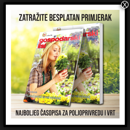
10000 Zagreb
HRVATSKA
Kontaktirajte nas:
redakcija@gospodarski-list.hr
ČASOPIS
Kontakt
Impressum
Marketing
Priznanja