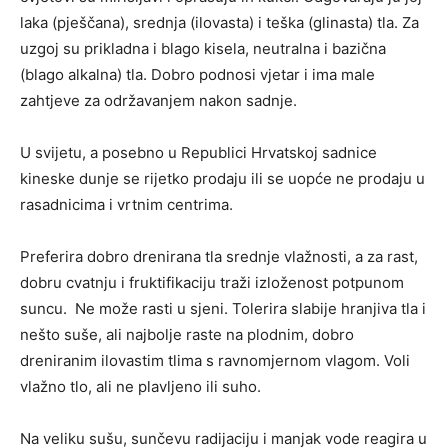
laka (pješčana), srednja (ilovasta) i teška (glinasta) tla. Za
uzgoj su prikladna i blago kisela, neutralna i bazična
(blago alkalna) tla. Dobro podnosi vjetar i ima male
zahtjeve za održavanjem nakon sadnje.
U svijetu, a posebno u Republici Hrvatskoj sadnice
kineske dunje se rijetko prodaju ili se uopće ne prodaju u
rasadnicima i vrtnim centrima.
Preferira dobro drenirana tla srednje vlažnosti, a za rast,
dobru cvatnju i fruktifikaciju traži izloženost potpunom
suncu. Ne može rasti u sjeni. Tolerira slabije hranjiva tla i
nešto suše, ali najbolje raste na plodnim, dobro
dreniranim ilovastim tlima s ravnomjernom vlagom. Voli
vlažno tlo, ali ne plavljeno ili suho.
Na veliku sušu, sunčevu radijaciju i manjak vode reagira u