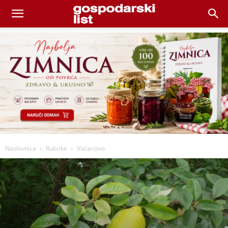
Naslovnica
Rubrike
Voćarstvo