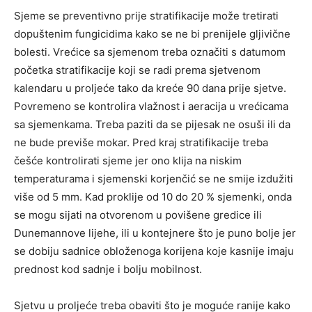
Sjeme se preventivno prije stratifikacije može tretirati
dopuštenim fungicidima kako se ne bi prenijele gljivične
bolesti. Vrećice sa sjemenom treba označiti s datumom
početka stratifikacije koji se radi prema sjetvenom
kalendaru u proljeće tako da kreće 90 dana prije sjetve.
Povremeno se kontrolira vlažnost i aeracija u vrećicama
sa sjemenkama. Treba paziti da se pijesak ne osuši ili da
ne bude previše mokar. Pred kraj stratifikacije treba
češće kontrolirati sjeme jer ono klija na niskim
temperaturama i sjemenski korjenčić se ne smije izdužiti
više od 5 mm. Kad proklije od 10 do 20 % sjemenki, onda
se mogu sijati na otvorenom u povišene gredice ili
Dunemannove lijehe, ili u kontejnere što je puno bolje jer
se dobiju sadnice obloženoga korijena koje kasnije imaju
prednost kod sadnje i bolju mobilnost.
Sjetvu u proljeće treba obaviti što je moguće ranije kako