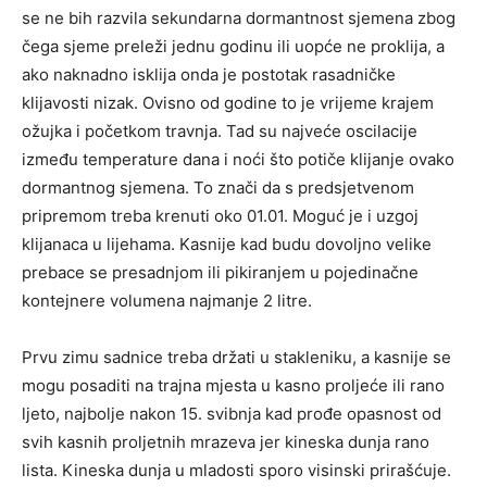
se ne bih razvila sekundarna dormantnost sjemena zbog
čega sjeme preleži jednu godinu ili uopće ne proklija, a
ako naknadno isklija onda je postotak rasadničke
klijavosti nizak. Ovisno od godine to je vrijeme krajem
ožujka i početkom travnja. Tad su najveće oscilacije
između temperature dana i noći što potiče klijanje ovako
dormantnog sjemena. To znači da s predsjetvenom
pripremom treba krenuti oko 01.01. Moguć je i uzgoj
klijanaca u lijehama. Kasnije kad budu dovoljno velike
prebace se presadnjom ili pikiranjem u pojedinačne
kontejnere volumena najmanje 2 litre.
Prvu zimu sadnice treba držati u stakleniku, a kasnije se
mogu posaditi na trajna mjesta u kasno proljeće ili rano
ljeto, najbolje nakon 15. svibnja kad prođe opasnost od
svih kasnih proljetnih mrazeva jer kineska dunja rano
lista. Kineska dunja u mladosti sporo visinski prirašćuje.