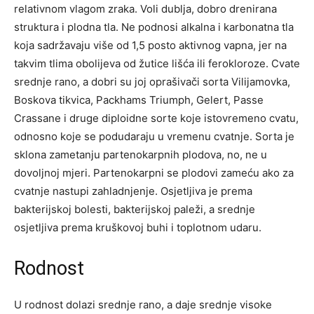
relativnom vlagom zraka. Voli dublja, dobro drenirana
struktura i plodna tla. Ne podnosi alkalna i karbonatna tla
koja sadržavaju više od 1,5 posto aktivnog vapna, jer na
takvim tlima obolijeva od žutice lišća ili ferokloroze. Cvate
srednje rano, a dobri su joj oprašivači sorta Vilijamovka,
Boskova tikvica, Packhams Triumph, Gelert, Passe
Crassane i druge diploidne sorte koje istovremeno cvatu,
odnosno koje se podudaraju u vremenu cvatnje. Sorta je
sklona zametanju partenokarpnih plodova, no, ne u
dovoljnoj mjeri. Partenokarpni se plodovi zameću ako za
cvatnje nastupi zahladnjenje. Osjetljiva je prema
bakterijskoj bolesti, bakterijskoj paleži, a srednje
osjetljiva prema kruškovoj buhi i toplotnom udaru.
Rodnost
U rodnost dolazi srednje rano, a daje srednje visoke