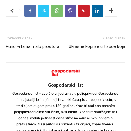
Prethodni članak
Sljedeći članak
Puno vrta na malo prostora
Ukrasne koprive u tisuće boja
Gospodarski list
Gospodarski list – sve što vrijedi znati u poljoprivredi Gospodarski
list najstariji je i najčitaniji hrvatski časopis za poljoprivredu, s
tradicijom dugom preko 180 godina. Kroz tri stoljeća pomaže
poljoprivrednicima stručnim, aktualnim i korisnim sadržajem te i
danas svakih petnaest dana stiže na adrese svojih vjernih
pretplatnika. Naši autori su priznati stručnjaci, znanstvenici i
poljoprivrednici. Uz tiskana i online izdanja, posjeduje bogatu