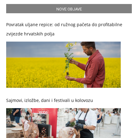
NOVE OBJAVE
Povratak uljane repice: od ružnog pačeta do profitabilne
zvijezde hrvatskih polja
Sajmovi, izložbe, dani i festivali u kolovozu