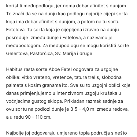
koristiti međupodlogu, jer nema dobar afinitet s dunjom.
To znači da se na dunju kao podlogu najprije cijepi sorta
koja ima dobar afinitet s dunjom, a potom na tu sortu
Fetelova. Ta sorta koja je cijepljena izravno na dunju
posreduje između dunje i Fetelova, a nazivamo je
međupodlogom. Za međupodlogu se mogu koristiti sorte
Gelertova, Pastorčica, Sv. Marija i druge.
Habitus rasta sorte Abbe Fetel odgovara za uzgojne
oblike: vitko vreteno, vretence, tatura trelis, slobodna
palmeta s kosim granama itd. Sve su to uzgojni oblici koje
danas primjenjujemo u intenzivnom uzgoju krušaka u
voćnjacima gustog sklopa. Prikladan razmak sadnje za
ovu sortu na podlozi dunje je 3,5 – 4,0 m između redova,
a u redu 90 – 110 cm.
Najbolje joj odgovaraju umjereno topla područja s nešto