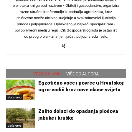
biblioteku knjiga pod nazivom - Obitelj i gospodarstvo, organizira
razne stručne konferencije iz područja agrobiznisa, kroz
društvene mreže aktivno sudjeluje u svakodnevnici ljubitelja
prirode i poljoprivrede. Opravdano je najveći specijalizirani -
poljoprivredni medij u regiji. Cilj Gospodarskog lista je ostao isti
od prvog broja – znanjem jačati poljoprivredu i selo.
VEZANI ČLANCI
VIŠE OD AUTORA
Egzotično voće i povrće u Hrvatskoj:
agro-vodič kroz nove okuse svijeta
Voćarstvo
Zašto dolazi do opadanja plodova
jabuke i kruške
Voćarstvo