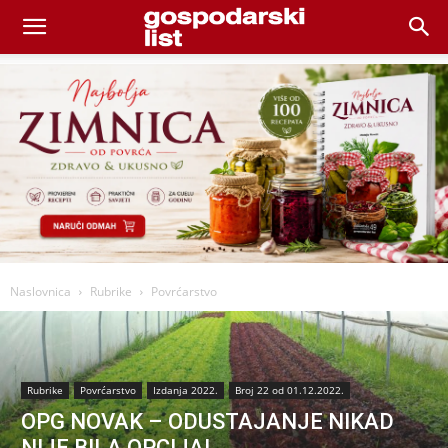
Naslovnica
Rubrike
Povrćarstvo
Rubrike
Povrćarstvo
Izdanja 2022.
Broj 22 od 01.12.2022.
OPG NOVAK – ODUSTAJANJE NIKAD
NIJE BILA OPCIJA!