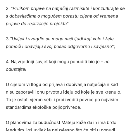
2.
”Prilikom prijave na natječaj razmislite i konzultirajte se
s dobavljačima o mogućem porastu cijena od vremena
prijave do realizacije projekta”
3.
”Uvijek i svugdje se mogu naći ljudi koji vole i žele
pomoći i obavljaju svoj posao odgovorno i savjesno”
;
4. Najvrjedniji savjet koji mogu ponuditi bio je –
ne
odustajte!
U cijelom vrtlogu od prijava i dobivanja natječaja nikad
nisu zaboravili onu prvotnu ideju od koje je sve krenulo.
To je ostati vjeran sebi i proizvoditi povrće po najvišim
standardima ekološke poljoprivrede.
O planovima za budućnost Mateja kaže da ih ima brdo.
Međutim, još uvijek je neizvjesno što će biti u ponudi i