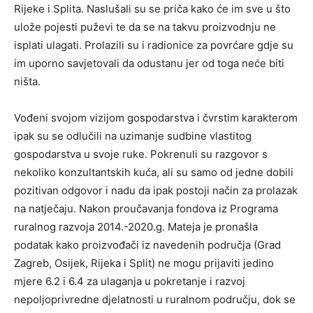
Rijeke i Splita. Naslušali su se priča kako će im sve u što
ulože pojesti puževi te da se na takvu proizvodnju ne
isplati ulagati. Prolazili su i radionice za povrćare gdje su
im uporno savjetovali da odustanu jer od toga neće biti
ništa.
Vođeni svojom vizijom gospodarstva i čvrstim karakterom
ipak su se odlučili na uzimanje sudbine vlastitog
gospodarstva u svoje ruke. Pokrenuli su razgovor s
nekoliko konzultantskih kuća, ali su samo od jedne dobili
pozitivan odgovor i nadu da ipak postoji način za prolazak
na natječaju. Nakon proučavanja fondova iz Programa
ruralnog razvoja 2014.-2020.g. Mateja je pronašla
podatak kako proizvođači iz navedenih područja (Grad
Zagreb, Osijek, Rijeka i Split) ne mogu prijaviti jedino
mjere 6.2 i 6.4 za ulaganja u pokretanje i razvoj
nepoljoprivredne djelatnosti u ruralnom području, dok se