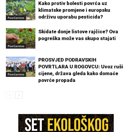
Kako protiv bolesti povrća uz
klimatske promjene i europsku
održivu uporabu pesticida?
Povrćarstvo
Skidate donje listove rajčice? Ova
pogreška može vas skupo stajati
Povrćarstvo
PROSVJED PODRAVSKIH
POVRTLARA U ROGOVCU: Uvoz ruši
cijene, država gleda kako domaće
Povrćarstvo
povrće propada