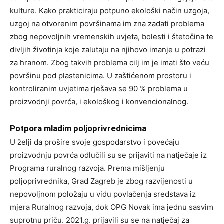
kulture. Kako prakticiraju potpuno ekološki način uzgoja,
uzgoj na otvorenim površinama im zna zadati problema
zbog nepovoljnih vremenskih uvjeta, bolesti i štetočina te
divljih životinja koje zalutaju na njihovo imanje u potrazi
za hranom. Zbog takvih problema cilj im je imati što veću
površinu pod plastenicima. U zaštićenom prostoru i
kontroliranim uvjetima rješava se 90 % problema u
proizvodnji povrća, i ekološkog i konvencionalnog.
Potpora mladim poljoprivrednicima
U želji da prošire svoje gospodarstvo i povećaju
proizvodnju povrća odlučili su se prijaviti na natječaje iz
Programa ruralnog razvoja. Prema mišljenju
poljoprivrednika, Grad Zagreb je zbog razvijenosti u
nepovoljnom položaju u vidu povlačenja sredstava iz
mjera Ruralnog razvoja, dok OPG Novak ima jednu sasvim
suprotnu priču. 2021.g. prijavili su se na natječaj za