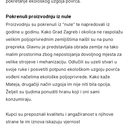
pokretanje ekološkog uzgoja povrća.
Pokrenuli proizvodnju iz nule
Proizvodnju su pokrenuli iz ”nule” te napredovali iz
godine u godinu. Kako Grad Zagreb i okolica ne raspolažu
velikim poljoprivrednim zemljištima naišli su na puno
prepreka. Glavnu je predstavljala obrada zemlje na tako
malim prostorima zbog nepostojanja dovoljnog mjesta za
velike strojeve i mehanizaciju. Odlučili su uzeti stvari u
svoje ruke i posvetiti potpuno ekološkom uzgoju povrća
vođeni načelima ekološke poljoprivrede. Kako kaže
Mateja, drugačiji način uzgoja im nije niti bila opcija.
Željeli su ljudima ponuditi hranu koji i oni sami
konzumiraju.
Kupci su prepoznali kvalitetu i angažiranost s njihove
strane te im iznova iskazuju vjernost