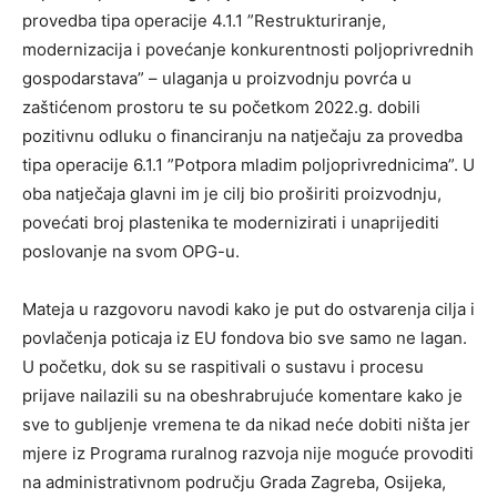
provedba tipa operacije 4.1.1 ”Restrukturiranje,
modernizacija i povećanje konkurentnosti poljoprivrednih
gospodarstava” – ulaganja u proizvodnju povrća u
zaštićenom prostoru te su početkom 2022.g. dobili
pozitivnu odluku o financiranju na natječaju za provedba
tipa operacije 6.1.1 ”Potpora mladim poljoprivrednicima”. U
oba natječaja glavni im je cilj bio proširiti proizvodnju,
povećati broj plastenika te modernizirati i unaprijediti
poslovanje na svom OPG-u.
Mateja u razgovoru navodi kako je put do ostvarenja cilja i
povlačenja poticaja iz EU fondova bio sve samo ne lagan.
U početku, dok su se raspitivali o sustavu i procesu
prijave nailazili su na obeshrabrujuće komentare kako je
sve to gubljenje vremena te da nikad neće dobiti ništa jer
mjere iz Programa ruralnog razvoja nije moguće provoditi
na administrativnom području Grada Zagreba, Osijeka,