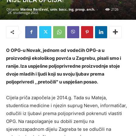
Objavio
Marina Baričević, univ. bacc. ing. prosp. arch.
-
2126
28. studenoga 2022.
O OPG-u Novak, jednom od vodećih OPG-a u
proizvodnji ekološkog povrća u Zagrebu, pisali smo i
ranije. Iza uspješne poljoprivredne proizvodnje stoje
dvoje mladih i ljudi koji su svoju ljubav prema
poljoprivredi ,,pretočiliʺ u uspješan posao.
Cijela priča započela je 2014.g. Tada su Mateja,
studentica medicine i njezin suprug Neven, informatičar,
odlučili iz ljubavi prema poljoprivredi pokrenuti vlastiti
OPG. Na raspolaganje su dobili zemlju na
sjeverozapadnom dijelu Zagreba te se odlučili na