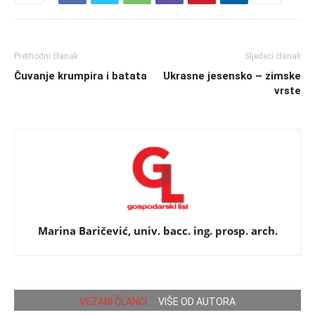
Prethodni članak
Sljedeći članak
Čuvanje krumpira i batata
Ukrasne jesensko – zimske
vrste
Marina Baričević, univ. bacc. ing. prosp. arch.
VEZANI ČLANCI
VIŠE OD AUTORA