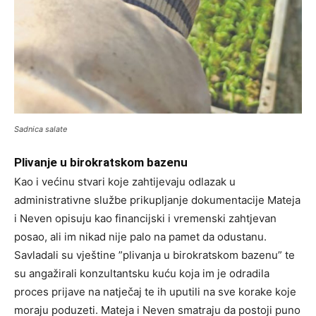
Sadnica salate
Plivanje u birokratskom bazenu
Kao i većinu stvari koje zahtijevaju odlazak u
administrativne službe prikupljanje dokumentacije Mateja
i Neven opisuju kao financijski i vremenski zahtjevan
posao, ali im nikad nije palo na pamet da odustanu.
Savladali su vještine ”plivanja u birokratskom bazenu” te
su angažirali konzultantsku kuću koja im je odradila
proces prijave na natječaj te ih uputili na sve korake koje
moraju poduzeti. Mateja i Neven smatraju da postoji puno