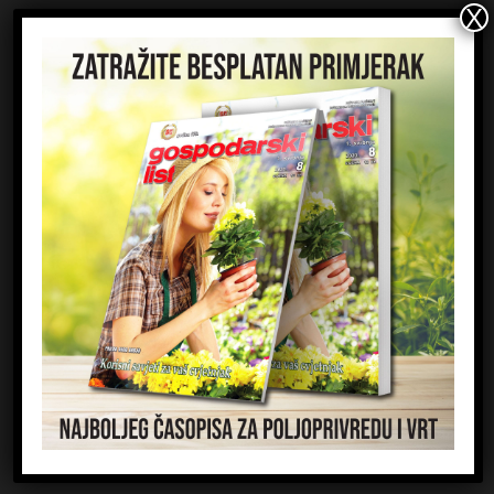
Kontaktirajte nas:
redakcija@gospodarski-list.hr
ČASOPIS
Kontakt
Impressum
Marketing
Priznanja
Zaštita osobnih podataka