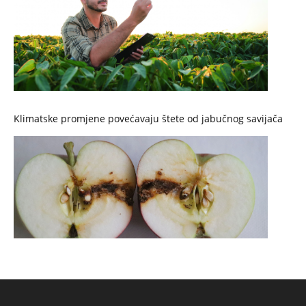
Klimatske promjene povećavaju štete od jabučnog savijača