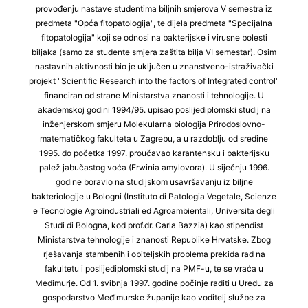
provođenju nastave studentima biljnih smjerova V semestra iz
predmeta "Opća fitopatologija", te dijela predmeta "Specijalna
fitopatologija" koji se odnosi na bakterijske i virusne bolesti
biljaka (samo za studente smjera zaštita bilja VI semestar). Osim
nastavnih aktivnosti bio je uključen u znanstveno-istraživački
projekt "Scientific Research into the factors of Integrated control"
financiran od strane Ministarstva znanosti i tehnologije. U
akademskoj godini 1994/95. upisao poslijediplomski studij na
inženjerskom smjeru Molekularna biologija Prirodoslovno-
matematičkog fakulteta u Zagrebu, a u razdoblju od sredine
1995. do početka 1997. proučavao karantensku i bakterijsku
palež jabučastog voća (Erwinia amylovora). U siječnju 1996.
godine boravio na studijskom usavršavanju iz biljne
bakteriologije u Bologni (Instituto di Patologia Vegetale, Scienze
e Tecnologie Agroindustriali ed Agroambientali, Universita degli
Studi di Bologna, kod prof.dr. Carla Bazzia) kao stipendist
Ministarstva tehnologije i znanosti Republike Hrvatske. Zbog
rješavanja stambenih i obiteljskih problema prekida rad na
fakultetu i poslijediplomski studij na PMF-u, te se vraća u
Međimurje. Od 1. svibnja 1997. godine počinje raditi u Uredu za
gospodarstvo Međimurske županije kao voditelj službe za