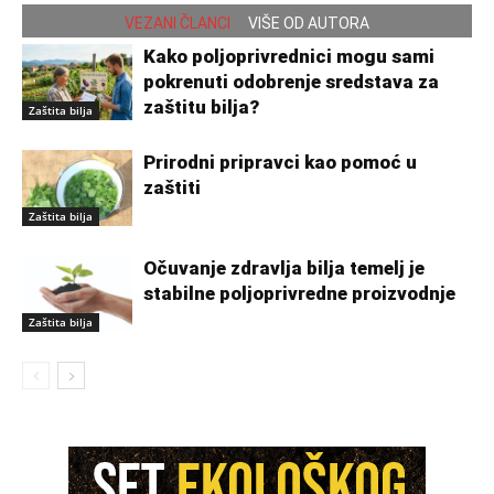
VEZANI ČLANCI
VIŠE OD AUTORA
Kako poljoprivrednici mogu sami
pokrenuti odobrenje sredstava za
zaštitu bilja?
Zaštita bilja
Prirodni pripravci kao pomoć u
zaštiti
Zaštita bilja
Očuvanje zdravlja bilja temelj je
stabilne poljoprivredne proizvodnje
Zaštita bilja