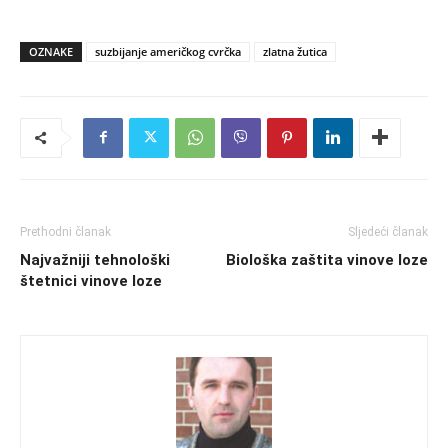
OZNAKE
suzbijanje američkog cvrčka
zlatna žutica
Prethodni članak
Sljedeći članak
Najvažniji tehnološki
Biološka zaštita vinove loze
štetnici vinove loze