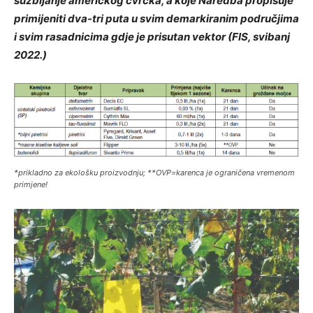
suzbijanje američkog cvrčka, a koje Naredba propisuje
primijeniti dva-tri puta u svim demarkiranim područjima
i svim rasadnicima gdje je prisutan vektor (FIS, svibanj
2022.)
*prikladno za ekološku proizvodnju; **OVP=karenca je ograničena vremenom
primjene!