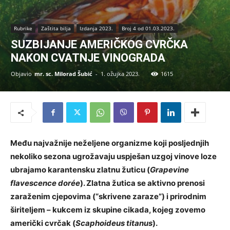
Rubrike
Zaštita bilja
Izdanja 2023.
Broj 4 od 01.03.2023.
SUZBIJANJE AMERIČKOG CVRČKA
NAKON CVATNJE VINOGRADA
Objavio
mr. sc. Milorad Šubić
-
1. ožujka 2023.
1615
Među najvažnije neželjene organizme koji posljednjih
nekoliko sezona ugrožavaju uspješan uzgoj vinove loze
ubrajamo karantensku zlatnu žuticu (
Grapevine
flavescence dorée
). Zlatna žutica se aktivno prenosi
zaraženim cjepovima (“skrivene zaraze”) i prirodnim
širiteljem – kukcem iz skupine cikada, kojeg zovemo
američki cvrčak (
Scaphoideus titanus
).