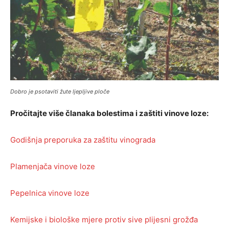
Dobro je psotaviti žute ljepljive ploče
Pročitajte više članaka bolestima i zaštiti vinove loze:
Godišnja preporuka za zaštitu vinograda
Plamenjača vinove loze
Pepelnica vinove loze
Kemijske i biološke mjere protiv sive plijesni grožđa