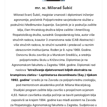
mr. sc. Milorad Šubić
Milorad (Ivan) Šubić, magistar znanosti i diplomirani inženjer
agronomije, pročelnik Poljoprivredne savjetodavne službe u
podružnici Međimurske županije. Savjetnik je iz područja zaštite
bilja, član Hrvatskog društva biljne zaštite i Američkog
fitopatološkog društa, suradnik Gospodarskog lista, autor više
stručnih radova, koautor 3 znanstvena rada (CAB Abstracts) i
više stručnih radova, te stručni suradnik i predavač u raznim
obrazovnim institucijama. Rođen je 9. rujna 1969. Godine.
Osnovnu školu završio je u Murskom Središću, a srednju
poljoprivrednu školu u Križevcima. Diplomirao je na
Agronomskom fakultetu u Zagrebu 1994. godine. Diplomski rad
naslova "
Istraživanje djelotvornosti biljnih ekstrakta na
krumpirovu zlaticu – Leptinotarsa decemlineata (Say.) tijekom
1992. godine
" izradio je na Zavodu za poljoprivrednu zoologiju,
pod mentorstvom akademika prof.dr. Milana Maceljskog.
Studijski program zaštite bilja završio s prosječnom ocjenom
4,63. Nakon završetka studija počinje se baviti patologijom bilja
zaposlivši se krajem 1994. godine kao mlađi asistent na Zavodu
za fitopatologiju Agronomskog fakulteta u Zagrebu. Sudjelovao u