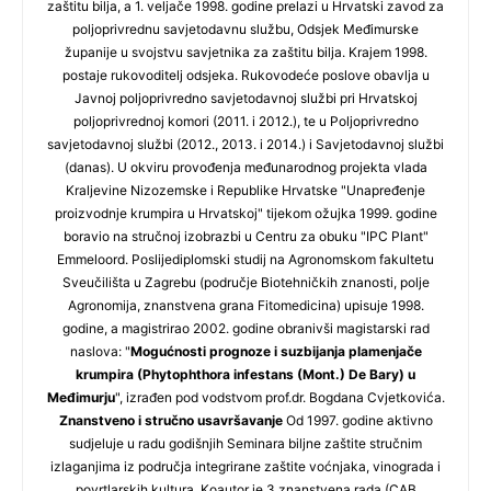
zaštitu bilja, a 1. veljače 1998. godine prelazi u Hrvatski zavod za
poljoprivrednu savjetodavnu službu, Odsjek Međimurske
županije u svojstvu savjetnika za zaštitu bilja. Krajem 1998.
postaje rukovoditelj odsjeka. Rukovodeće poslove obavlja u
Javnoj poljoprivredno savjetodavnoj službi pri Hrvatskoj
poljoprivrednoj komori (2011. i 2012.), te u Poljoprivredno
savjetodavnoj službi (2012., 2013. i 2014.) i Savjetodavnoj službi
(danas). U okviru provođenja međunarodnog projekta vlada
Kraljevine Nizozemske i Republike Hrvatske "Unapređenje
proizvodnje krumpira u Hrvatskoj" tijekom ožujka 1999. godine
boravio na stručnoj izobrazbi u Centru za obuku "IPC Plant"
Emmeloord. Poslijediplomski studij na Agronomskom fakultetu
Sveučilišta u Zagrebu (područje Biotehničkih znanosti, polje
Agronomija, znanstvena grana Fitomedicina) upisuje 1998.
godine, a magistrirao 2002. godine obranivši magistarski rad
naslova: "
Mogućnosti prognoze i suzbijanja plamenjače
krumpira (Phytophthora infestans (Mont.) De Bary) u
Međimurju
", izrađen pod vodstvom prof.dr. Bogdana Cvjetkovića.
Znanstveno i stručno usavršavanje
Od 1997. godine aktivno
sudjeluje u radu godišnjih Seminara biljne zaštite stručnim
izlaganjima iz područja integrirane zaštite voćnjaka, vinograda i
povrtlarskih kultura. Koautor je 3 znanstvena rada (CAB