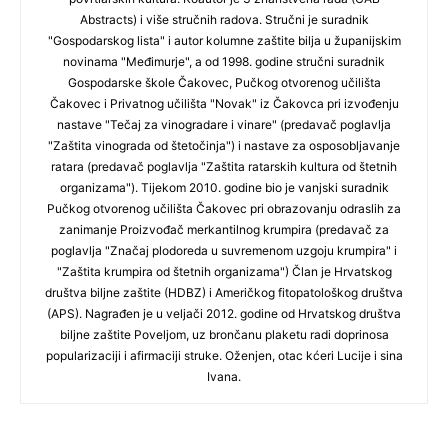
Abstracts) i više stručnih radova. Stručni je suradnik
"Gospodarskog lista" i autor kolumne zaštite bilja u županijskim
novinama "Međimurje", a od 1998. godine stručni suradnik
Gospodarske škole Čakovec, Pučkog otvorenog učilišta
Čakovec i Privatnog učilišta "Novak" iz Čakovca pri izvođenju
nastave "Tečaj za vinogradare i vinare" (predavač poglavlja
"Zaštita vinograda od štetočinja") i nastave za osposobljavanje
ratara (predavač poglavlja "Zaštita ratarskih kultura od štetnih
organizama"). Tijekom 2010. godine bio je vanjski suradnik
Pučkog otvorenog učilišta Čakovec pri obrazovanju odraslih za
zanimanje Proizvođač merkantilnog krumpira (predavač za
poglavlja "Značaj plodoreda u suvremenom uzgoju krumpira" i
"Zaštita krumpira od štetnih organizama") Član je Hrvatskog
društva biljne zaštite (HDBZ) i Američkog fitopatološkog društva
(APS). Nagrađen je u veljači 2012. godine od Hrvatskog društva
biljne zaštite Poveljom, uz brončanu plaketu radi doprinosa
popularizaciji i afirmaciji struke. Oženjen, otac kćeri Lucije i sina
Ivana.