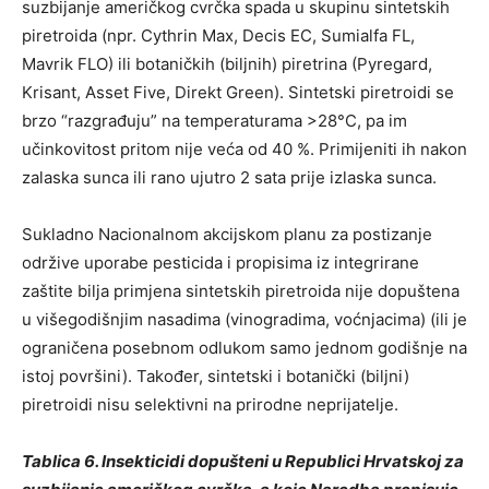
suzbijanje američkog cvrčka spada u skupinu sintetskih
piretroida (npr. Cythrin Max, Decis EC, Sumialfa FL,
Mavrik FLO) ili botaničkih (biljnih) piretrina (Pyregard,
Krisant, Asset Five, Direkt Green). Sintetski piretroidi se
brzo “razgrađuju” na temperaturama >28°C, pa im
učinkovitost pritom nije veća od 40 %. Primijeniti ih nakon
zalaska sunca ili rano ujutro 2 sata prije izlaska sunca.
Sukladno Nacionalnom akcijskom planu za postizanje
održive uporabe pesticida i propisima iz integrirane
zaštite bilja primjena sintetskih piretroida nije dopuštena
u višegodišnjim nasadima (vinogradima, voćnjacima) (ili je
ograničena posebnom odlukom samo jednom godišnje na
istoj površini). Također, sintetski i botanički (biljni)
piretroidi nisu selektivni na prirodne neprijatelje.
Tablica 6. Insekticidi dopušteni u Republici Hrvatskoj za