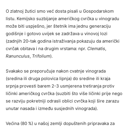
O zlatnoj žutici smo već dosta pisali u Gospodarskom
listu. Kemijsko suzbijanje američkog cvrčka u vinogradu
može biti uspješno, jer štetnik ima jednu generaciju
godišnje i gotovo uvijek se zadržava u vinovoj lozi
(zadnjih 20-tak godina istraživanja pokazuju da američki
cvrčak obitava i na drugim vrstama: npr.
Clematis
,
Ranunculus
,
Trifolium
).
Svakako se preporučuje nakon cvatnje vinograda
(sredina ili druga polovica lipnja) do sredine ili kraja
srpnja provesti barem 2-3 usmjerena tretiranja protiv
ličinki američkog cvrčka (suzbiti što više ličinki prije nego
se razviju pokretniji odrasli oblici cvrčka koji šire zarazu
unutar nasada i između susjednih vinograda).
Većina (80 %) u našoj zemlji dopuštenih pripravaka za