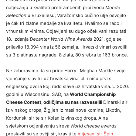
natjecanju u kvaliteti prehrambenih proizvoda
Monde
Selection
u Bruxellesu, Varaždinsko bučino ulje osvojilo
je čak tri zlatne medalje za kvalitetu. Hvalimo se rado i
vrhunskim vinima. Objavljeni su dugo očekivani rezultati
18. izdanja
Decanter World Wine Awards
2021. gdje se
prijavilo 18.094 vina iz 56 zemalja. Hrvatski vinari osvojili
su 3 platinaste nagrade, 8 zlata, 80 srebra te 163 bronce.
Ne zaboravimo da su princ Harry i Meghan Markle svoje
vjenčanje slavili i uz hrvatska vina, ali i nisu prvi s
engleskog dvora koji rado slave uz hrvatska vina. U 2020.
godini u Wisconsinu, SAD, na
World Championship
Cheese Contest, odličjima su nas razveselili
Dinarski sir
iz vinskog dropa, Žigljen iz maslinove komine, Likotin,
Kordunski sir te sir Kolan iz vinskog dropa. A na
svjetskom ocjenjivanju sireva
World cheese awards
proslavili su se ovčji sir, kravlji te
miješani sir Špin
.