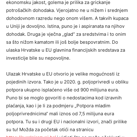
ekonomsku jakost, golema je prilika za grickanje
potrošačkih dohodaka. Vjerojatno ne u nižem i srednjem
dohodovnom razredu nego onom višem. A takvih kupaca
u Uniji je dovoljno. Istina, puno je i aspiranata na njihov
dohodak. Druga je vječna „glad“ za sredstvima i to onim
sa što nižom kamatom ili još bolje bespovratnim. Do
ulaska Hrvatske u EU glavnina financijskih sredstava za
investicije bile su nepovoljne.
Ulazak Hrvatske u EU otvorio je velike mogućnosti iz
pojedinih izvora. Tako je u 2020. g. poljoprivredi u obliku
potpora ukupno isplaćeno više od 900 milijuna eura.
Puno bi se moglo govoriti o nedostacima kod izravnih
plaćanja, kao i je li za podmjeru „Potpora mladim
poljoprivrednicima“ mali iznos od 7,5 milijuna eura
potpora. Tu su i drugi EU i nacionalni izvori, znači prilike
su tu! Možda za početak otići na stranicu