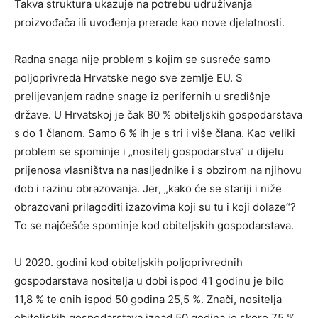
Takva struktura ukazuje na potrebu udruživanja
proizvođača ili uvođenja prerade kao nove djelatnosti.
Radna snaga nije problem s kojim se susreće samo
poljoprivreda Hrvatske nego sve zemlje EU. S
prelijevanjem radne snage iz perifernih u središnje
države. U Hrvatskoj je čak 80 % obiteljskih gospodarstava
s do 1 članom. Samo 6 % ih je s tri i više člana. Kao veliki
problem se spominje i „nositelj gospodarstva“ u dijelu
prijenosa vlasništva na nasljednike i s obzirom na njihovu
dob i razinu obrazovanja. Jer, „kako će se stariji i niže
obrazovani prilagoditi izazovima koji su tu i koji dolaze“?
To se najčešće spominje kod obiteljskih gospodarstava.
U 2020. godini kod obiteljskih poljoprivrednih
gospodarstava nositelja u dobi ispod 41 godinu je bilo
11,8 % te onih ispod 50 godina 25,5 %. Znači, nositelja
obiteljskih gospodarstava iznad 50 godina je skoro 75 %.