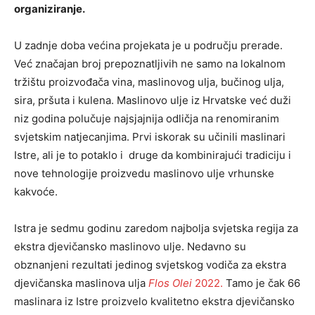
organiziranje.
U zadnje doba većina projekata je u području prerade.
Već značajan broj prepoznatljivih ne samo na lokalnom
tržištu proizvođača vina, maslinovog ulja, bučinog ulja,
sira, pršuta i kulena. Maslinovo ulje iz Hrvatske već duži
niz godina polučuje najsjajnija odličja na renomiranim
svjetskim natjecanjima. Prvi iskorak su učinili maslinari
Istre, ali je to potaklo i druge da kombinirajući tradiciju i
nove tehnologije proizvedu maslinovo ulje vrhunske
kakvoće.
Istra je sedmu godinu zaredom najbolja svjetska regija za
ekstra djevičansko maslinovo ulje. Nedavno su
obznanjeni rezultati jedinog svjetskog vodiča za ekstra
djevičanska maslinova ulja
Flos Olei
2022.
Tamo je čak 66
maslinara iz Istre proizvelo kvalitetno ekstra djevičansko