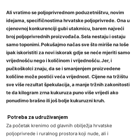
Ali vratimo se poljoprivrednom poduzetništvu, novim
idejama, specifičnostima hrvatske poljoprivrede.
Ona u
cjenovnoj konkurenciji gubi utakmicu, barem najveći
broj poljoprivrednih proizvođača. Sela nestaju i ostaju
samo toponimi. Pokušajmo načas sve što miriše na loše
ipak iskoristiti za novi iskorak gdje se neće mjeriti samo
vrijednošću nego i količinom i vrijednošću. Jer, i
pučkoškolci znaju, da se i smanjenjem proizvedene
količine može postići veća vrijednost.
Cijene na tržištu
sve više rezultat špekulacija, a manje tržnih zakonitosti
te da kilogram zrna kukuruza puno više vrijedi ako
ponudimo brašno ili još bolje kukuruzni kruh.
Potreba za udruživanjem
Za početak krenimo od glavnih obilježja hrvatske
poljoprivrede i ruralnog prostora koji nude, ali i