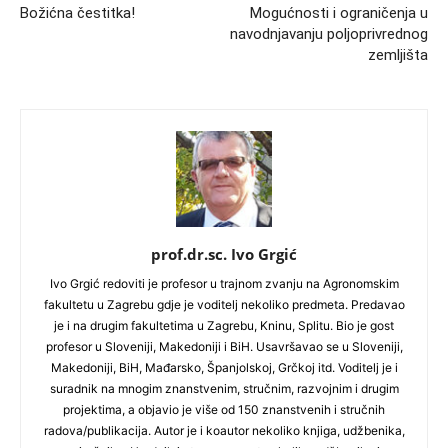
Božićna čestitka!
Mogućnosti i ograničenja u
navodnjavanju poljoprivrednog
zemljišta
prof.dr.sc. Ivo Grgić
Ivo Grgić redoviti je profesor u trajnom zvanju na Agronomskim
fakultetu u Zagrebu gdje je voditelj nekoliko predmeta. Predavao
je i na drugim fakultetima u Zagrebu, Kninu, Splitu. Bio je gost
profesor u Sloveniji, Makedoniji i BiH. Usavršavao se u Sloveniji,
Makedoniji, BiH, Mađarsko, Španjolskoj, Grčkoj itd. Voditelj je i
suradnik na mnogim znanstvenim, stručnim, razvojnim i drugim
projektima, a objavio je više od 150 znanstvenih i stručnih
radova/publikacija. Autor je i koautor nekoliko knjiga, udžbenika,