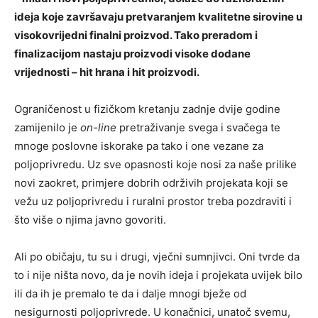
ideja koje završavaju pretvaranjem kvalitetne sirovine u
visokovrijedni finalni proizvod. Tako preradom i
finalizacijom nastaju proizvodi visoke dodane
vrijednosti – hit hrana i hit proizvodi.
Ograničenost u fizičkom kretanju zadnje dvije godine
zamijenilo je
on-line
pretraživanje svega i svačega te
mnoge poslovne iskorake pa tako i one vezane za
poljoprivredu. Uz sve opasnosti koje nosi za naše prilike
novi zaokret, primjere dobrih održivih projekata koji se
vežu uz poljoprivredu i ruralni prostor treba pozdraviti i
što više o njima javno govoriti.
Ali po običaju, tu su i drugi, vječni sumnjivci. Oni tvrde da
to i nije ništa novo, da je novih ideja i projekata uvijek bilo
ili da ih je premalo te da i dalje mnogi bježe od
nesigurnosti poljoprivrede. U konačnici, unatoč svemu,