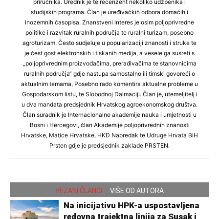
priručnika. Urednik je te recenzent nekoliko udžbenika i
studijskih programa. Član je uređivačkih odbora domaćih i
inozemnih časopisa. Znanstveni interes je osim poljoprivredne
politike i razvitak ruralnih područja te ruralni turizam, posebno
agroturizam. Često sudjeluje u popularizaciji znanosti i struke te
je čest gost elektronskih i tiskanih medija, a vesele ga susreti s
„poljoprivrednim proizvođačima, prerađivačima te stanovnicima
ruralnih područja“ gdje nastupa samostalno ili timski govoreći o
aktualnim temama, Posebno rado komentira aktualne probleme u
Gospodarskom listu, te Slobodnoj Dalmaciji. Član je, utemeljitelj i
u dva mandata predsjednik Hrvatskog agroekonomskog društva.
Član suradnik je Internacionalne akademije nauka i umjetnosti u
Bosni i Hercegovi, član Akademije poljoprivrednih znanosti
Hrvatske, Matice Hrvatske, HKD Napredak te Udruge Hrvata BiH
Prsten gdje je predsjednik zaklade PRSTEN.
VEZANI ČLANCI
VIŠE OD AUTORA
Na inicijativu HPK-a uspostavljena
redovna trajektna linija za Susak i