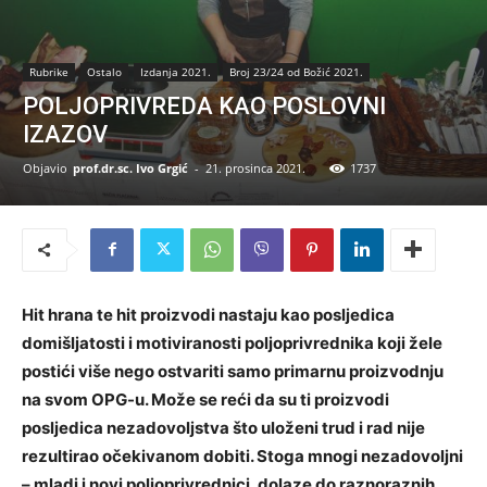
Rubrike
Ostalo
Izdanja 2021.
Broj 23/24 od Božić 2021.
POLJOPRIVREDA KAO POSLOVNI
IZAZOV
Objavio
prof.dr.sc. Ivo Grgić
-
21. prosinca 2021.
1737
Hit hrana te hit proizvodi nastaju kao posljedica
domišljatosti i motiviranosti poljoprivrednika koji žele
postići više nego ostvariti samo primarnu proizvodnju
na svom OPG-u. Može se reći da su ti proizvodi
posljedica nezadovoljstva što uloženi trud i rad nije
rezultirao očekivanom dobiti. Stoga mnogi nezadovoljni
– mladi i novi poljoprivrednici, dolaze do raznoraznih