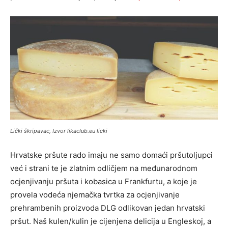
Lički škripavac, Izvor likaclub.eu licki
Hrvatske pršute rado imaju ne samo domaći pršutoljupci
već i strani te je zlatnim odličjem na međunarodnom
ocjenjivanju pršuta i kobasica u Frankfurtu, a koje je
provela vodeća njemačka tvrtka za ocjenjivanje
prehrambenih proizvoda DLG odlikovan jedan hrvatski
pršut. Naš kulen/kulin je cijenjena delicija u Engleskoj, a