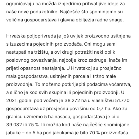
ograničavaju pa možda iznjedrimo prihvatljive ideje za
naše nove poduzetnike. Najčešće što spominjemo su
veličina gospodarstava i glavna obilježja radne snage.
Hrvatska poljoprivreda je još uvijek proizvodno usitnjena
s izuzecima pojedinih proizvođača. Oni mogu sami
nastupati na tržištu, a ovi drugi potražiti neki oblik
poslovnog povezivanja, najbolje kroz zadruge, inače im
prijeti opasnost nestajanja. U Hrvatskoj su prosječno
mala gospodarstva, usitnjenih parcela i tržno male
proizvodnje. To možemo potkrijepiti podacima voćarstva,
a slično je kod svih skupina ili pojedinih proizvodnji. U
2021. godini pod voćem je 38.272 ha u vlasništvu 51.770
gospodarstava uz prosječnu površinu od 0,7 ha. Ako za
granicu uzmemo 5 ha nasada, gospodarstava je bilo
39.032 ili 75 %. Ili možda kod naše najčešće spominjane
jabuke – do 5 ha pod jabukama je bilo 70 % proizvođača.