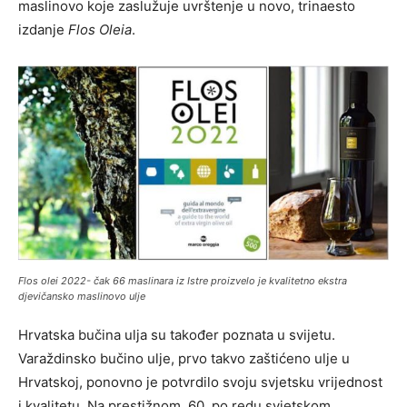
maslinovo koje zaslužuje uvrštenje u novo, trinaesto
izdanje
Flos Oleia
.
Flos olei
2022- čak 66 maslinara iz Istre proizvelo je kvalitetno ekstra
djevičansko maslinovo ulje
Hrvatska bučina ulja su također poznata u svijetu.
Varaždinsko bučino ulje, prvo takvo zaštićeno ulje u
Hrvatskoj, ponovno je potvrdilo svoju svjetsku vrijednost
i kvalitetu. Na prestižnom, 60. po redu svjetskom