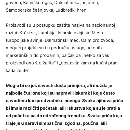
goveda, Komiški rogač, Dalmatinska janjetina,
Samoborska češnjovka, Ludbreški hren.
Proizvodi su u postupku zaštite naziva na nacionalnoj
razini: Krčki sir, Lumblija, Istarski ovčji sir, Meso
turopoljske svinje, Dalmatinski med. Osim proizvoda,
mogući projekti su i u području usluga, od onih
marketinških do prodajnih, pa čak da „netko za vas
proizvodi ono što želite“ i „dostavlja vam na kućni prag
kada želite“.
Moglo bi se još navesti dosta primjera, ali možda je
najbolje čuti one koji su napravili iskorak i koje često
navodimo kao predvodnike novoga. Svaka njihova priča
bi imala različiti početak, ali i iskustva koja su je pratila
od početka pa do određenog trenutka. Svaka priča koja
traje je u naravi simpatična, zgodna, poučna, ali i