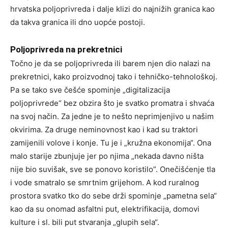
hrvatska poljoprivreda i dalje klizi do najnižih granica kao
da takva granica ili dno uopće postoji.
Poljoprivreda na prekretnici
Točno je da se poljoprivreda ili barem njen dio nalazi na
prekretnici, kako proizvodnoj tako i tehničko-tehnološkoj.
Pa se tako sve češće spominje „digitalizacija
poljoprivrede“ bez obzira što je svatko promatra i shvaća
na svoj način. Za jedne je to nešto neprimjenjivo u našim
okvirima. Za druge neminovnost kao i kad su traktori
zamijenili volove i konje. Tu je i „kružna ekonomija“. Ona
malo starije zbunjuje jer po njima „nekada davno ništa
nije bio suvišak, sve se ponovo koristilo”. Onečišćenje tla
i vode smatralo se smrtnim grijehom. A kod ruralnog
prostora svatko tko do sebe drži spominje „pametna sela“
kao da su onomad asfaltni put, elektrifikacija, domovi
kulture i sl. bili put stvaranja „glupih sela“.