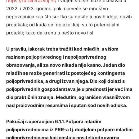
https://ruralnirazvoj.hr/
i vidjeti što se može očekivati u
2022. i 2023. godini. Ipak, nameće se mnoštvo
nepoznanica kao što su: tko su nositelji novih ideja, novih
projekata; od kuda oni dolaze; koji su to potencijalni
projekti; kako da krenu u nešto novo i sl.
U pravilu, iskorak treba tražiti kod mlađih, s višom
razinom poljoprivrednog i nepoljoprivrednog
obrazovanja, ali za novo nikada nije kasno. Jedan dio
mlađih se može generirati iz postojećeg kontingenta
poljoprivrednika, a drugi izvan njega. Dio koji dolazi s
poljoprivrednih gospodarstava je u prednosti jer već ima
dio praktičnih znanja.
Međutim, ograničen vlasništvom
nad proizvodnim resursima i sputan kod novih odluka.
Pokušaj s operacijom 6.1.1. Potpora mladim
poljoprivrednicima iz PRR-a tj. dodjelom potpore mladim
poljoprivrednicima koji postaju nositelj/odgovorna