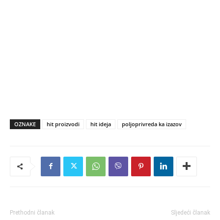
OZNAKE
hit proizvodi
hit ideja
poljoprivreda ka izazov
Prethodni članak
Sljedeći članak