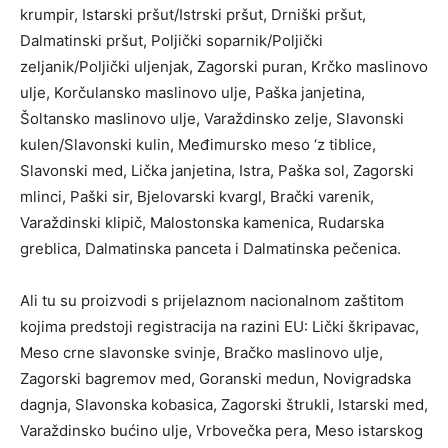
krumpir, Istarski pršut/Istrski pršut, Drniški pršut,
Dalmatinski pršut, Poljički soparnik/Poljički
zeljanik/Poljički uljenjak, Zagorski puran, Krčko maslinovo
ulje, Korčulansko maslinovo ulje, Paška janjetina,
Šoltansko maslinovo ulje, Varaždinsko zelje, Slavonski
kulen/Slavonski kulin, Međimursko meso ‘z tiblice,
Slavonski med, Lička janjetina, Istra, Paška sol, Zagorski
mlinci, Paški sir, Bjelovarski kvargl, Brački varenik,
Varaždinski klipič, Malostonska kamenica, Rudarska
greblica, Dalmatinska panceta i Dalmatinska pečenica.
Ali tu su proizvodi s prijelaznom nacionalnom zaštitom
kojima predstoji registracija na razini EU: Lički škripavac,
Meso crne slavonske svinje, Bračko maslinovo ulje,
Zagorski bagremov med, Goranski medun, Novigradska
dagnja, Slavonska kobasica, Zagorski štrukli, Istarski med,
Varaždinsko bućino ulje, Vrbovečka pera, Meso istarskog