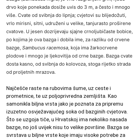
drvo koje ponekada dosiže uvis do 3 m, a često i mnogo
više. Cvate od svibnja do lipnja; cvjetovi su blijedožuti,
vrlo mirisni, sitni, udruženi u velike, tanjurasto proširene
cvatove. U jesen dozrijevaju sjajne crnoljubičaste bobice,
po kojima je ova bazga i dobila ime, za razliku od crvene
bazge,
Sambucus racemosa
, koja ima žarkocrvene
plodove i mnogo je ljekovitija od crne bazge. Bazga cvate
dosta kasno, od svibnja do kolovoza, stoga rijetko strada
od proljetnih mrazova.
Najčešće raste na rubovima šume, uz ceste i
prometnice, te uz poljoprivredna zemljišta. Kao
samonikla biljna vrsta jako je poznata za pripremu
izuzetno osvježavajućeg soka od bazginih cvjetova.
Što se uzgoja tiče, u Hrvatskoj ima nekoliko nasada
bazge, no još uvijek nisu to velike površine. Bazga se
svrstava u biljne vrste koje imaju visoke potrebe za