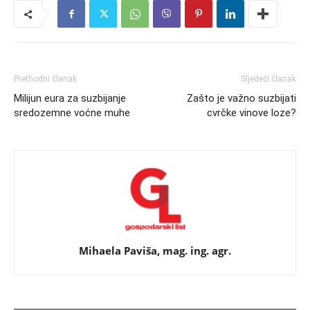
Prethodni članak
Sljedeći članak
Milijun eura za suzbijanje
Zašto je važno suzbijati
sredozemne voćne muhe
cvrčke vinove loze?
Mihaela Paviša, mag. ing. agr.