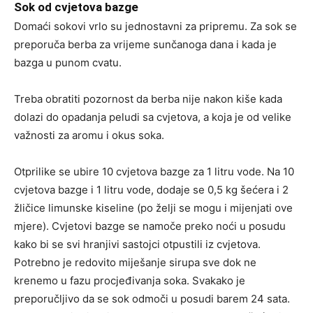
Sok od cvjetova bazge
Domaći sokovi vrlo su jednostavni za pripremu. Za sok se
preporuča berba za vrijeme sunčanoga dana i kada je
bazga u punom cvatu.
Treba obratiti pozornost da berba nije nakon kiše kada
dolazi do opadanja peludi sa cvjetova, a koja je od velike
važnosti za aromu i okus soka.
Otprilike se ubire 10 cvjetova bazge za 1 litru vode. Na 10
cvjetova bazge i 1 litru vode, dodaje se 0,5 kg šećera i 2
žličice limunske kiseline (po želji se mogu i mijenjati ove
mjere). Cvjetovi bazge se namoče preko noći u posudu
kako bi se svi hranjivi sastojci otpustili iz cvjetova.
Potrebno je redovito miješanje sirupa sve dok ne
krenemo u fazu procjeđivanja soka. Svakako je
preporučljivo da se sok odmoči u posudi barem 24 sata.