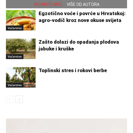
VEZANI ČLANCI
VIŠE OD AUTORA
Egzotično voće i povrće u Hrvatskoj:
agro-vodič kroz nove okuse svijeta
Voćarstvo
Zašto dolazi do opadanja plodova
jabuke i kruške
Voćarstvo
Toplinski stres i rokovi berbe
Voćarstvo