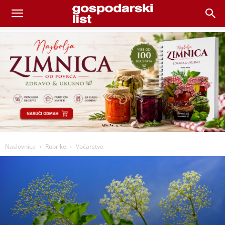
Naslovnica
Rubrike
Voćarstvo