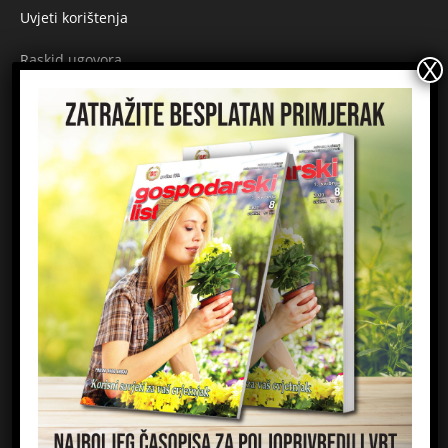
Uvjeti korištenja
Raskid ugovora
Načini plaćanja
Sigurnost plaćanja
Prijavite se na newsletter
Ime
Email