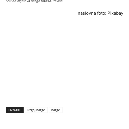
Sok od cvjetova bazge foto:M. Paviša
naslovna foto: Pixabay
OZNAKE
uzgoj bazge
bazge