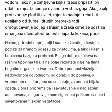
vodom. Iako nije zahtjevna biljka, treba pripaziti pri
odabiru mjesta sadnje ovisno o vrsti uzgoja. Ako je cilj
proizvodnje plod ili cvijet, mjesto sadnje treba biti
udaljeno od šume i drugih prepreka radi
omogućavanja boljeg strujanja zraka čime se postiže
smanjena učestalost bolesti, napada kukaca, ptica.
Naime, prirodni neprijatelji i šumske životinje često u
potrazi za hranom posežu za cvjetovima, a tako i kasnije
bobicama bazge u prehrani. Bazga dobro uspijeva na
raznim tipovima tala, a najbolje rezultate daje na tlima
bogatim organskim tvarima. Dobro podnosi vlažnija tla s
nedovoljnom odvodnjom, no dolazi li do poplava, s
vremenom rast korijena se smanjuje, a rodnost biljaka
opada. Dobra priprema tla i savjetovanje s nadležnim
ustanovama, osiguravaju nam sigurnost prilikom sadnje i
savjetovanje tijekom vegetacije.