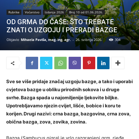
Rubrike
Voćarstvo
Izdanja 2026
Broj 10 od 01.06.2026.
OD GRMA DO ČAŠE: ŠTO TREBATE
ZNATI O UZGOJU I PRERADI BAZGE
Objavio
Mihaela Paviša, mag. ing. agr.
-
26. svibnja 2026.
304
Sve se više pridaje značaj uzgoju bazge, a tako i uporabi
cvjetova bazge u obliku prirodnih sokova i u druge
svrhe. Bazga spada u najomiljenije ljekovite biljke.
Upotrebljavamo njezin cvijet, lišće, bobice i koru te
korijen. Drugi nazivi: crna bazga, bazgovina, crna zova,
obična bazga, zova, zovika, zovina.
Bazga (
Sambucus nigra
) je vrlo razgranjeni grm, rjeđe