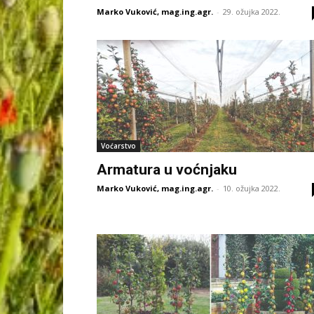
Marko Vuković, mag.ing.agr.
-
29. ožujka 2022.
Voćarstvo
Armatura u voćnjaku
Marko Vuković, mag.ing.agr.
-
10. ožujka 2022.