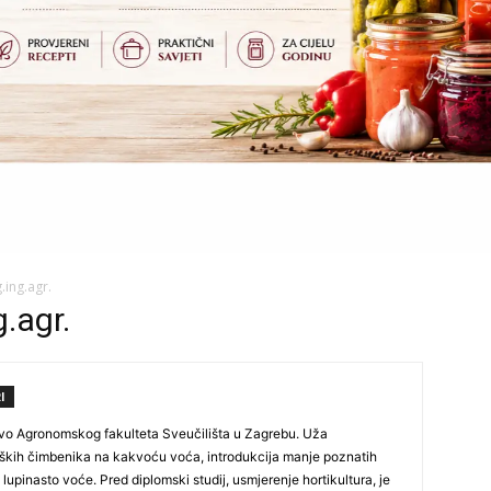
.ing.agr.
.agr.
I
vo Agronomskog fakulteta Sveučilišta u Zagrebu. Uža
oških čimbenika na kakvoću voća, introdukcija manje poznatih
lupinasto voće. Pred diplomski studij, usmjerenje hortikultura, je