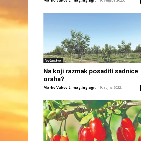
Marko Vuković, mag.ing.agr.
-
9. veljače 2023.
Voćarstvo
Na koji razmak posaditi sadnice
oraha?
Marko Vuković, mag.ing.agr.
-
9. rujna 2022.