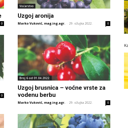
Voćarstvo
e
Uzgoj aronija
Marko Vuković, mag.ing.agr.
-
29. ožujka 2022.
0
0
Ka
Broj 6 od 01.04.2022.
Uzgoj brusnica – voćne vrste za
vodenu berbu
0
Marko Vuković, mag.ing.agr.
-
29. ožujka 2022.
0