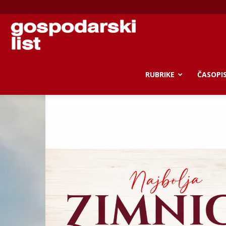
Gospodarski
list
RUBRIKE
ČASOPI