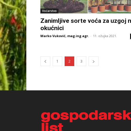
Voćarstvo
Zanimljive sorte voća za uzgoj 
okućnici
Marko Vuković, mag.ing.agr.
-
11. ožujka 2021.
1
2
3