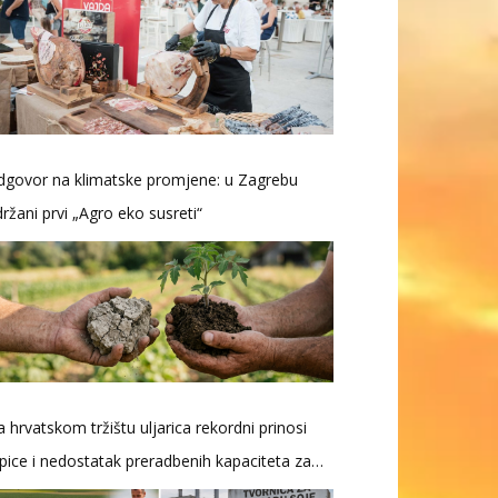
dgovor na klimatske promjene: u Zagrebu
ržani prvi „Agro eko susreti“
 hrvatskom tržištu uljarica rekordni prinosi
pice i nedostatak preradbenih kapaciteta za
ju