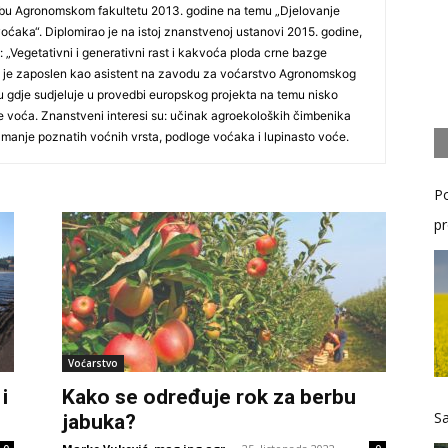
ebu Agronomskom fakultetu 2013. godine na temu „Djelovanje
ćaka“. Diplomirao je na istoj znanstvenoj ustanovi 2015. godine,
 „Vegetativni i generativni rast i kakvoća ploda crne bazge
o je zaposlen kao asistent na zavodu za voćarstvo Agronomskog
u gdje sudjeluje u provedbi europskog projekta na temu nisko
e voća. Znanstveni interesi su: učinak agroekoloških čimbenika
 manje poznatih voćnih vrsta, podloge voćaka i lupinasto voće.
Po
pr
Voćarstvo
i
Kako se određuje rok za berbu
Sa
jabuka?