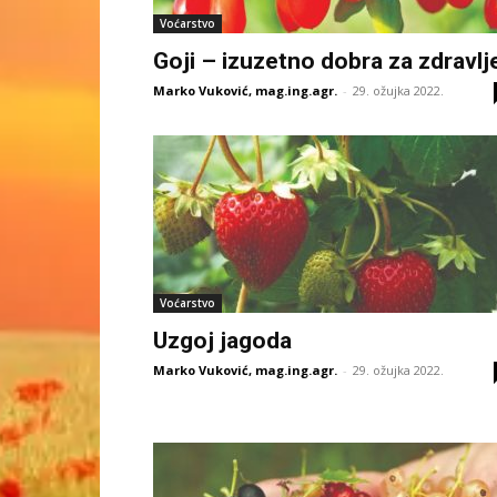
Voćarstvo
Goji – izuzetno dobra za zdravlj
Marko Vuković, mag.ing.agr.
-
29. ožujka 2022.
Voćarstvo
Uzgoj jagoda
Marko Vuković, mag.ing.agr.
-
29. ožujka 2022.