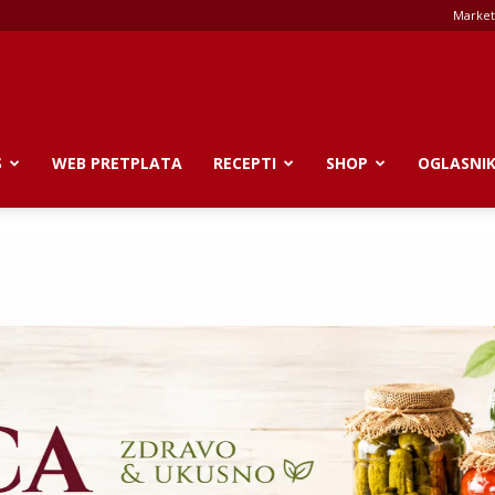
Market
S
WEB PRETPLATA
RECEPTI
SHOP
OGLASNI