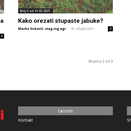
Broj 5 od 15.03.2021.
na
Kako orezati stupaste jabuke?
Marko Vuković, mag.ing.agr.
-
10. ožujka 2021.
0
0
Stranica 2 od 3
ČASOPIS
Kontakt
S