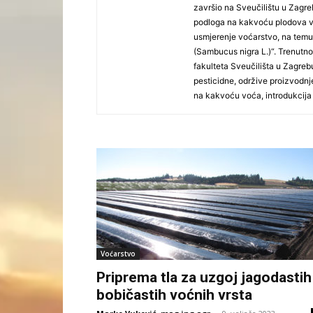
završio na Sveučilištu u Zagr
podloga na kakvoću plodova vo
usmjerenje voćarstvo, na temu:
(Sambucus nigra L.)“. Trenutn
fakulteta Sveučilišta u Zagreb
pesticidne, održive proizvodnj
na kakvoću voća, introdukcija
Voćarstvo
Priprema tla za uzgoj jagodastih 
bobičastih voćnih vrsta