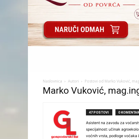
Naslovnica
Autori
Postovi od Marko Vuković, mag
Marko Vuković, mag.ing
47 POSTOVI
0 KOMENTAR
Asistent na zavodu za voćarst
specijalnost: učinak agroekol
voćnih vrsta, podloge voćaka i 