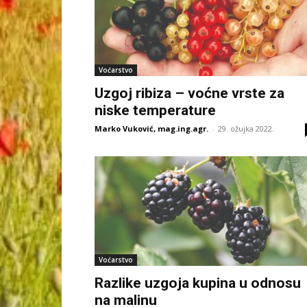
Voćarstvo
Uzgoj ribiza – voćne vrste za
niske temperature
Marko Vuković, mag.ing.agr.
-
29. ožujka 2022.
Voćarstvo
Razlike uzgoja kupina u odnosu
na malinu