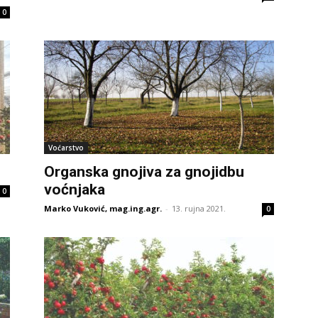
0
Voćarstvo
Organska gnojiva za gnojidbu
voćnjaka
0
Marko Vuković, mag.ing.agr.
-
13. rujna 2021.
0