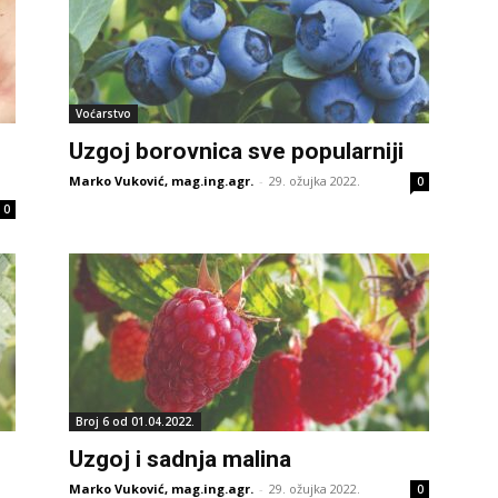
Voćarstvo
Uzgoj borovnica sve popularniji
Marko Vuković, mag.ing.agr.
-
29. ožujka 2022.
0
0
Broj 6 od 01.04.2022.
Uzgoj i sadnja malina
Marko Vuković, mag.ing.agr.
-
29. ožujka 2022.
0