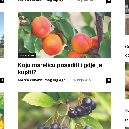
Marko Vuković, mag.ing.agr.
-
25. listopada 2022.
0
0
O
od
Voćarstvo
Koju marelicu posaditi i gdje je
kupiti?
Marko Vuković, mag.ing.agr.
-
5. svibnja 2022.
0
0
Na
re
so