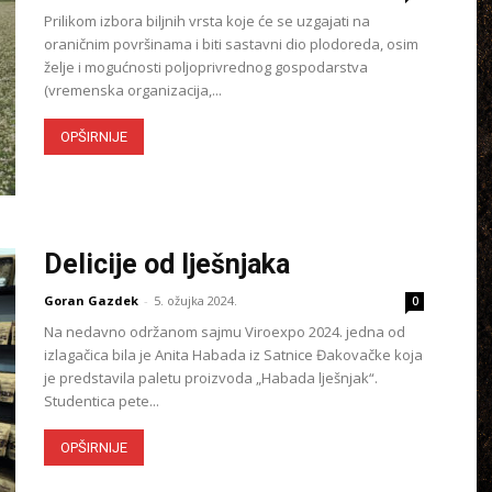
Prilikom izbora biljnih vrsta koje će se uzgajati na
oraničnim površinama i biti sastavni dio plodoreda, osim
želje i mogućnosti poljoprivrednog gospodarstva
(vremenska organizacija,...
OPŠIRNIJE
Delicije od lješnjaka
Goran Gazdek
-
5. ožujka 2024.
0
Na nedavno održanom sajmu Viroexpo 2024. jedna od
izlagačica bila je Anita Habada iz Satnice Đakovačke koja
je predstavila paletu proizvoda „Habada lješnjak“.
Studentica pete...
OPŠIRNIJE