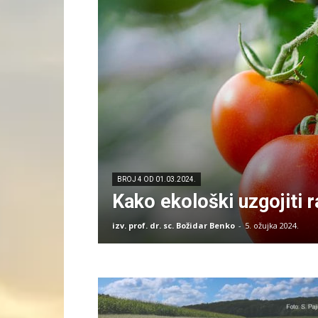
BROJ 4 OD 01.03.2024.
Kako ekološki uzgojiti r
izv. prof. dr. sc. Božidar Benko
-
5. ožujka 2024.