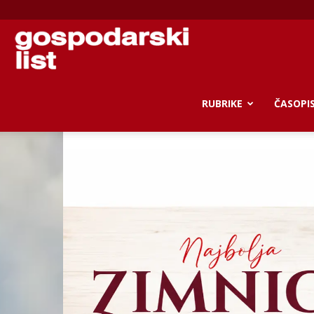
Gospodarski
list
RUBRIKE
ČASOPI