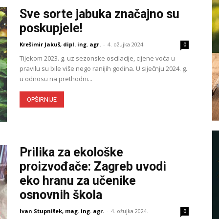
Sve sorte jabuka značajno su
poskupjele!
Krešimir Jakuš, dipl. ing. agr.
-
4. ožujka 2024.
0
Tijekom 2023. g. uz sezonske oscilacije, cijene voća u
pravilu su bile više nego ranijih godina. U siječnju 2024. g.
u odnosu na prethodni...
OPŠIRNIJE
Prilika za ekološke
proizvođače: Zagreb uvodi
eko hranu za učenike
osnovnih škola
Ivan Stupnišek, mag. ing. agr.
-
4. ožujka 2024.
0