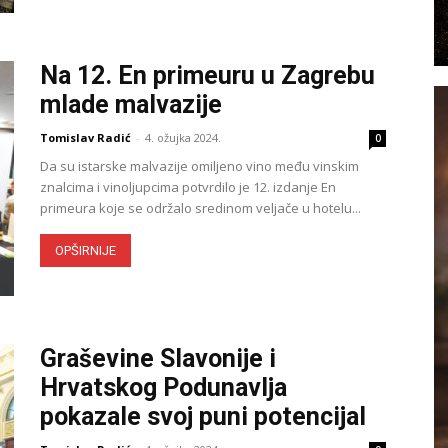
Na 12. En primeuru u Zagrebu
mlade malvazije
Tomislav Radić
-
4. ožujka 2024.
0
Da su istarske malvazije omiljeno vino među vinskim
znalcima i vinoljupcima potvrdilo je 12. izdanje En
primeura koje se održalo sredinom veljače u hotelu...
OPŠIRNIJE
Graševine Slavonije i
Hrvatskog Podunavlja
pokazale svoj puni potencijal