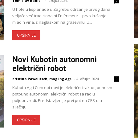
Tomislav Radić
-
4. ožujka 2024.
0
U hotelu Esplanade u Zagrebu održan je prvog dana
veljače već tradicionalni En Primeur – prvo kušanje
mladih vina, s naglaskom na graševinu. U...
OPŠIRNIJE
Novi Kubotin autonomni
električni robot
Kristina Pawelitsch, mag.ing.agr.
-
4. ožujka 2024.
0
Kubota Agri Concept novi je električni traktor, odnosno
potpuno autonomni električni robot za rad u
poljoprivredi. Predstavljen je prvi put na CES-u u
siječnju...
OPŠIRNIJE