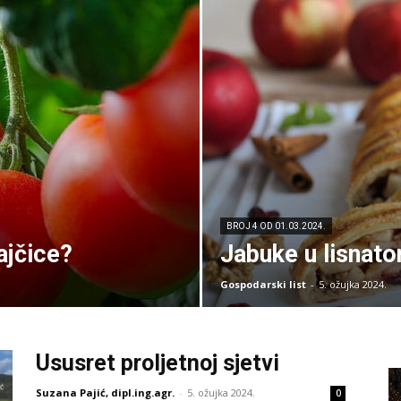
BROJ 4 OD 01.03.2024.
ajčice?
Jabuke u lisnato
Gospodarski list
-
5. ožujka 2024.
Ususret proljetnoj sjetvi
Suzana Pajić, dipl.ing.agr.
-
5. ožujka 2024.
0