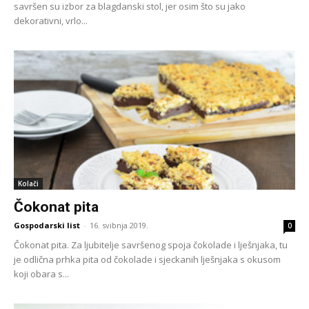
savršen su izbor za blagdanski stol, jer osim što su jako
dekorativni, vrlo...
Kolači
Čokonat pita
Gospodarski list
-
16. svibnja 2019.
0
Čokonat pita. Za ljubitelje savršenog spoja čokolade i lješnjaka, tu
je odlična prhka pita od čokolade i sjeckanih lješnjaka s okusom
koji obara s...