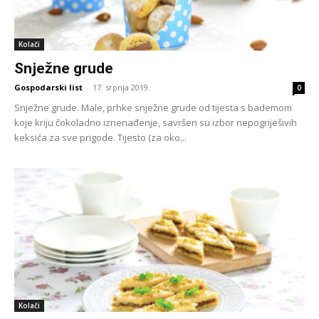
Kolači
Snježne grude
Gospodarski list
-
17. srpnja 2019.
0
Snježne grude. Male, prhke snježne grude od tijesta s bademom
koje kriju čokoladno iznenađenje, savršen su izbor nepogriješivih
keksića za sve prigode. Tijesto (za oko...
Kolači