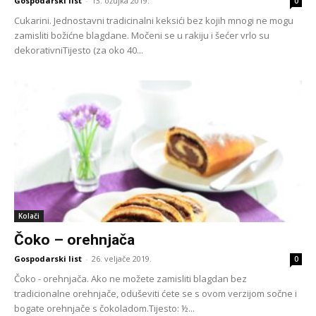
Gospodarski list
-
13. ožujka 2019.
0
Cukarini. Jednostavni tradicinalni keksići bez kojih mnogi ne mogu
zamisliti božićne blagdane. Močeni se u rakiju i šećer vrlo su
dekorativniTijesto (za oko 40...
Kolači
Čoko – orehnjača
Gospodarski list
-
26. veljače 2019.
0
Čoko - orehnjača. Ako ne možete zamisliti blagdan bez
tradicionalne orehnjače, oduševiti ćete se s ovom verzijom sočne i
bogate orehnjače s čokoladom.Tijesto: ½...