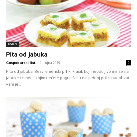
Kolači
Pita od jabuka
Gospodarski list
-
9. rujna 2019.
0
Pita od jabuka. Bezvremenski prhki klasik koji neodoljivo miriše na
jabuke i cimet s kojim nećete pogriješiti u niti jednoj prilici nadohvat
vam je...