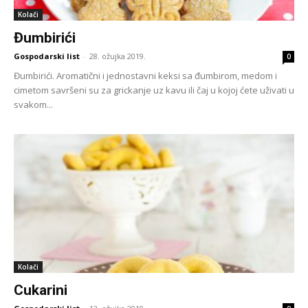
Kolači
Đumbirići
Gospodarski list
-
28. ožujka 2019.
0
Đumbirići. Aromatični i jednostavni keksi sa đumbirom, medom i
cimetom savršeni su za grickanje uz kavu ili čaj u kojoj ćete uživati u
svakom...
Kolači
Cukarini