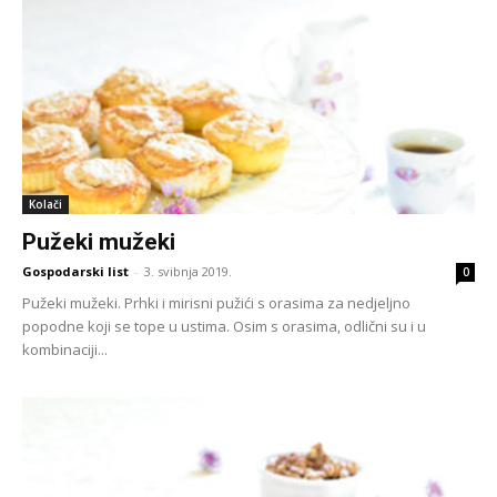
Kolači
Pužeki mužeki
Gospodarski list
-
3. svibnja 2019.
0
Pužeki mužeki. Prhki i mirisni pužići s orasima za nedjeljno
popodne koji se tope u ustima. Osim s orasima, odlični su i u
kombinaciji...