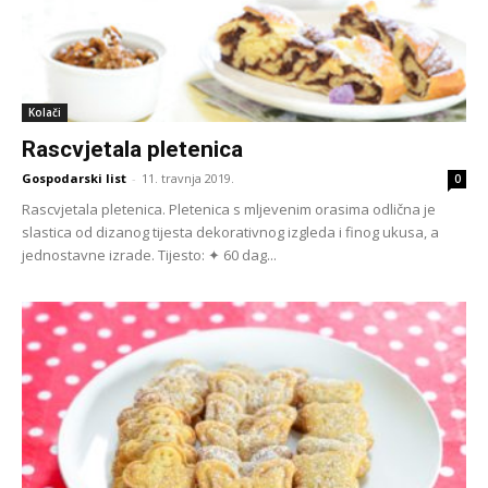
Kolači
Rascvjetala pletenica
Gospodarski list
-
11. travnja 2019.
0
Rascvjetala pletenica. Pletenica s mljevenim orasima odlična je
slastica od dizanog tijesta dekorativnog izgleda i finog ukusa, a
jednostavne izrade. Tijesto: ✦ 60 dag...