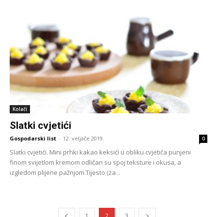
Kolači
Slatki cvjetići
Gospodarski list
-
12. veljače 2019.
0
Slatki cvjetići. Mini prhki kakao keksići u obliku cvjetića punjeni
finom svijetlom kremom odličan su spoj teksture i okusa, a
izgledom plijene pažnjom.Tijesto (za...
1
2
3