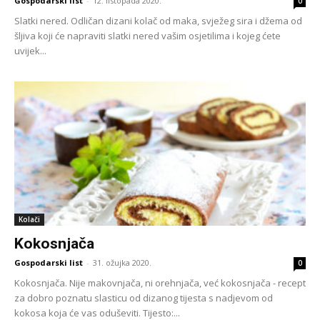
Gospodarski list
-
12. listopada 2020.
0
Slatki nered. Odličan dizani kolač od maka, svježeg sira i džema od
šljiva koji će napraviti slatki nered vašim osjetilima i kojeg ćete
uvijek...
Kolači
Kokosnjača
Gospodarski list
-
31. ožujka 2020.
0
Kokosnjača. Nije makovnjača, ni orehnjača, već kokosnjača - recept
za dobro poznatu slasticu od dizanog tijesta s nadjevom od
kokosa koja će vas oduševiti. Tijesto:...