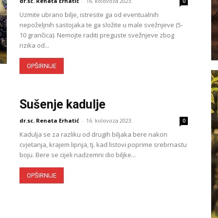
dr.sc. Renata Erhatić
-
16. kolovoza 2023.
0
Uzmite ubrano bilje, istresite ga od eventualnih
nepoželjnih sastojaka te ga složite u male svežnjeve (5-
10 grančica). Nemojte raditi preguste svežnjeve zbog
rizika od...
OPŠIRNIJE
Sušenje kadulje
dr.sc. Renata Erhatić
-
16. kolovoza 2023.
0
Kadulja se za razliku od drugih biljaka bere nakon
cvjetanja, krajem lipnja, tj. kad listovi poprime srebrnastu
boju. Bere se cijeli nadzemni dio biljke...
OPŠIRNIJE