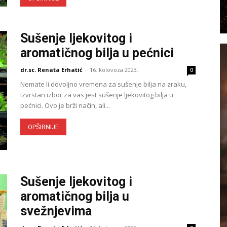
Sušenje ljekovitog i
aromatičnog bilja u pećnici
dr.sc. Renata Erhatić
-
16. kolovoza 2023.
0
Nemate li dovoljno vremena za sušenje bilja na zraku,
izvrstan izbor za vas jest sušenje ljekovitog bilja u
pećnici. Ovo je brži način, ali...
OPŠIRNIJE
Sušenje ljekovitog i
aromatičnog bilja u
svežnjevima