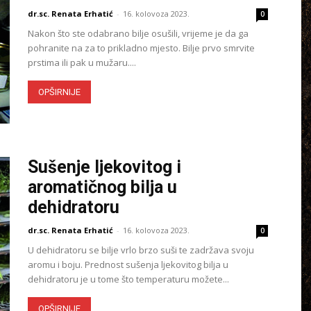
dr.sc. Renata Erhatić
-
16. kolovoza 2023.
0
Nakon što ste odabrano bilje osušili, vrijeme je da ga
pohranite na za to prikladno mjesto. Bilje prvo smrvite
prstima ili pak u mužaru....
OPŠIRNIJE
Sušenje ljekovitog i
aromatičnog bilja u
dehidratoru
dr.sc. Renata Erhatić
-
16. kolovoza 2023.
0
U dehidratoru se bilje vrlo brzo suši te zadržava svoju
aromu i boju. Prednost sušenja ljekovitog bilja u
dehidratoru je u tome što temperaturu možete...
OPŠIRNIJE