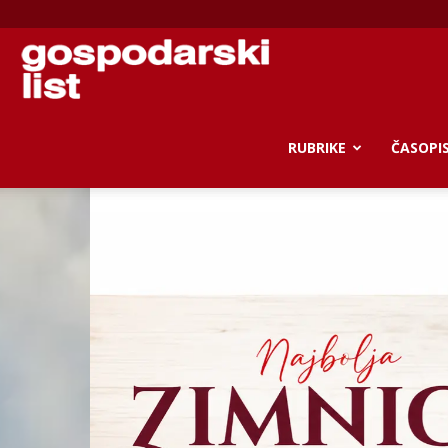
Gospodarski
list
RUBRIKE
ČASOPI