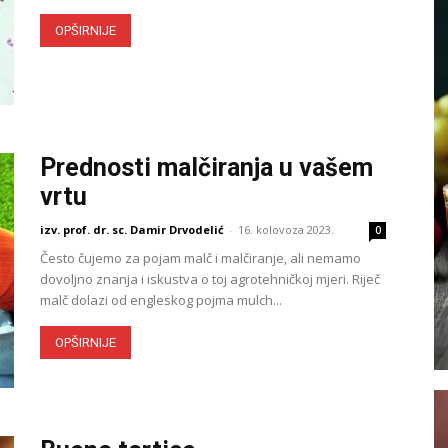
OPŠIRNIJE
Prednosti malčiranja u vašem
vrtu
izv. prof. dr. sc. Damir Drvodelić
-
16. kolovoza 2023.
0
Često čujemo za pojam malč i malčiranje, ali nemamo
dovoljno znanja i iskustva o toj agrotehničkoj mjeri. Riječ
malč dolazi od engleskog pojma mulch...
OPŠIRNIJE