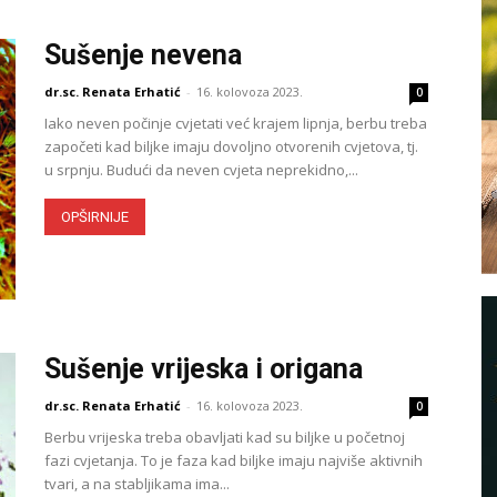
Sušenje nevena
dr.sc. Renata Erhatić
-
16. kolovoza 2023.
0
Iako neven počinje cvjetati već krajem lipnja, berbu treba
započeti kad biljke imaju dovoljno otvorenih cvjetova, tj.
u srpnju. Budući da neven cvjeta neprekidno,...
OPŠIRNIJE
Sušenje vrijeska i origana
dr.sc. Renata Erhatić
-
16. kolovoza 2023.
0
Berbu vrijeska treba obavljati kad su biljke u početnoj
fazi cvjetanja. To je faza kad biljke imaju najviše aktivnih
tvari, a na stabljikama ima...