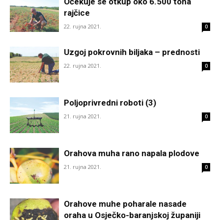
Očekuje se otkup oko 6.500 tona
rajčice
22. rujna 2021.
0
Uzgoj pokrovnih biljaka – prednosti
22. rujna 2021.
0
Poljoprivredni roboti (3)
21. rujna 2021.
0
Orahova muha rano napala plodove
21. rujna 2021.
0
Orahove muhe poharale nasade
oraha u Osječko-baranjskoj županiji