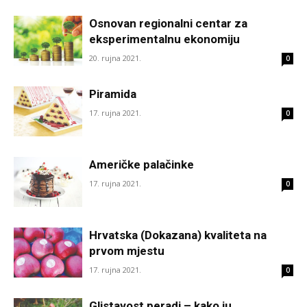
Osnovan regionalni centar za
eksperimentalnu ekonomiju
20. rujna 2021.
0
Piramida
17. rujna 2021.
0
Američke palačinke
17. rujna 2021.
0
Hrvatska (Dokazana) kvaliteta na
prvom mjestu
17. rujna 2021.
0
Glistavost peradi – kako ju