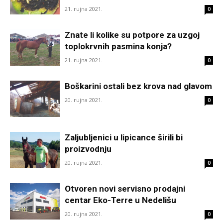
21. rujna 2021.
0
Znate li kolike su potpore za uzgoj
toplokrvnih pasmina konja?
21. rujna 2021.
0
Boškarini ostali bez krova nad glavom
20. rujna 2021.
0
Zaljubljenici u lipicance širili bi
proizvodnju
20. rujna 2021.
0
Otvoren novi servisno prodajni
centar Eko-Terre u Nedelišu
20. rujna 2021.
0