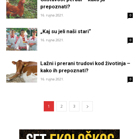
prepoznati?
16. rujna 2021.
0
„Kaj su jeli naši stari“
16. rujna 2021.
0
Lažni i prerani trudovi kod životinja –
kako ih prepoznati?
16. rujna 2021.
0
1
2
3