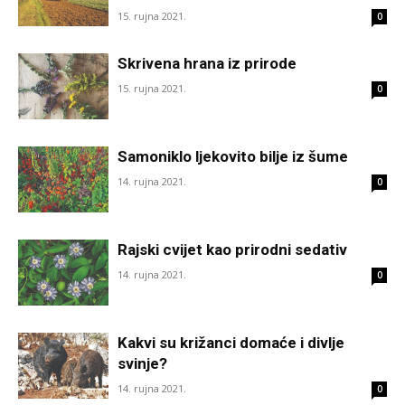
15. rujna 2021.
0
Skrivena hrana iz prirode
15. rujna 2021.
0
Samoniklo ljekovito bilje iz šume
14. rujna 2021.
0
Rajski cvijet kao prirodni sedativ
14. rujna 2021.
0
Kakvi su križanci domaće i divlje
svinje?
14. rujna 2021.
0