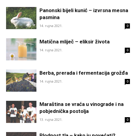
Panonski bijeli kunić – izvrsna mesna
pasmina
14. rujna 2021.
0
Matična mliječ – eliksir života
14. rujna 2021.
0
Berba, prerada i fermentacija grožđa
14. rujna 2021.
0
Maraština se vraća u vinograde i na
pobjednička postolja
13. rujna 2021.
0
Plodnost tla – kako ju povećati?