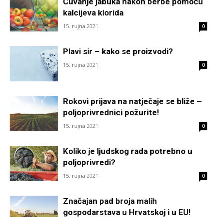
Čuvanje jabuka nakon berbe pomoću
kalcijeva klorida
15. rujna 2021.
0
Plavi sir – kako se proizvodi?
15. rujna 2021.
0
Rokovi prijava na natječaje se bliže –
poljoprivrednici požurite!
15. rujna 2021.
0
Koliko je ljudskog rada potrebno u
poljoprivredi?
15. rujna 2021.
0
Značajan pad broja malih
gospodarstava u Hrvatskoj i u EU!