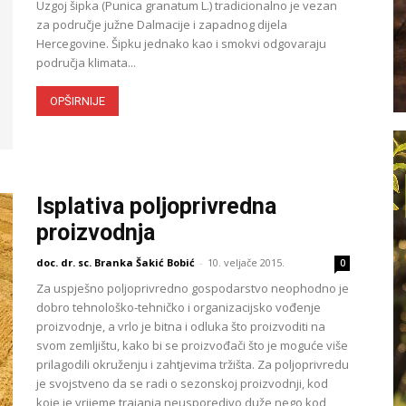
Uzgoj šipka (Punica granatum L.) tradicionalno je vezan
za područje južne Dalmacije i zapadnog dijela
Hercegovine. Šipku jednako kao i smokvi odgovaraju
područja klimata...
OPŠIRNIJE
Isplativa poljoprivredna
proizvodnja
doc. dr. sc. Branka Šakić Bobić
-
10. veljače 2015.
0
Za uspješno poljoprivredno gospodarstvo neophodno je
dobro tehnološko-tehničko i organizacijsko vođenje
proizvodnje, a vrlo je bitna i odluka što proizvoditi na
svom zemljištu, kako bi se proizvođači što je moguće više
prilagodili okruženju i zahtjevima tržišta. Za poljoprivredu
je svojstveno da se radi o sezonskoj proizvodnji, kod
koje je vrijeme trajanja neusporedivo duže nego kod