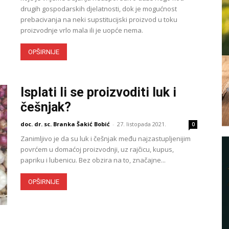
drugih gospodarskih djelatnosti, dok je mogućnost
prebacivanja na neki supstitucijski proizvod u toku
proizvodnje vrlo mala ili je uopće nema.
OPŠIRNIJE
Isplati li se proizvoditi luk i
češnjak?
doc. dr. sc. Branka Šakić Bobić
-
27. listopada 2021.
0
Zanimljivo je da su luk i češnjak među najzastupljenijim
povrćem u domaćoj proizvodnji, uz rajčicu, kupus,
papriku i lubenicu. Bez obzira na to, značajne...
OPŠIRNIJE