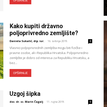
OPŠIRNIJE
Kako kupiti državno
poljoprivredno zemljište?
Daniela Sukalić, dip. iur.
-
16. svibnja 2019.
0
Vlasnici poljoprivrednih zemljišta mogu biti fizičke i
pravne osobe, ali i Republika Hrvatska. Poljoprivredno
zemljište je dobro od interesa za Republiku Hrvatsku, a
bez...
OPŠIRNIJE
Uzgoj šipka
doc. dr. sc. Marin Čagalj
-
11. rujna 2019.
0