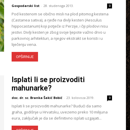
Gospodarski list
-
28. studenoga 2013.
0
Pod kestenom se obično misli na plod pitomog kestena
(Castanea sativa), a rjeđe na divlji kesten (Aesculus
hippocastanum) koji potječe iz Perzije, i čiji plodovi nisu
jestivi. Divlji kesten je zbog svoje ljepote važno drvo u
parkovnoj arhitekturi, a njegov ekstrakt se koristi i u
liječenju vena.
OPŠIRNIJE
Isplati li se proizvoditi
mahunarke?
doc. dr. sc. Branka Šakić Bobić
-
23. kolovoza 2019.
0
Isplati li se proizvoditi mahunarke? Budući da samo
graha, godišnje u Hrvatsku, uvezemo preko 10 milijuna
eura, zaključak je da se definitivno isplati uzgajati...