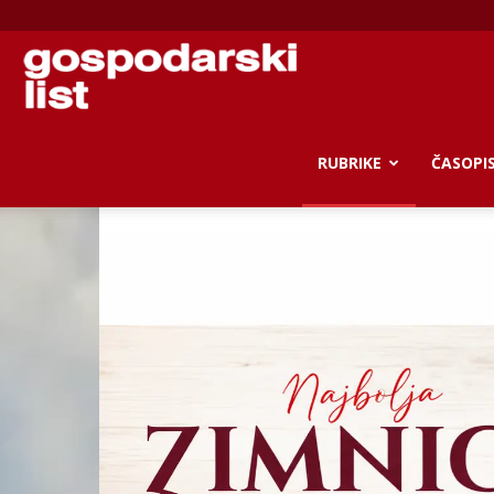
Gospodarski
list
RUBRIKE
ČASOPI