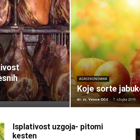
ivost
esnih
AGROEKONOMIKA
Koje sorte jabuk
dr. sc. Vesna Očić
-
7. ožujka 2019.
Isplativost uzgoja- pitomi
kesten