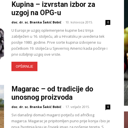
Kupina – izvrstan izbor za
uzgoj na OPG-u
doc. dr. sc. Branka Šakić Bobić
-
10. kolovoza 2015.
0
U Europi je uzgoj oplemenjene kupine bez trnja
zabilježen u 16. stoljeću, ali u Hrvatsku je uvedena tek
poslije 1980. godine. Prve sorte kupina izdvojene su
početkom 19. stoljeća u Sjevernoj Americi kada počinje i
prvi ozbiljniji uzgoj ove vrste.
OPŠIRNIJE
Magarac – od tradicije do
unosnog proizvoda
doc. dr. sc. Branka Šakić Bobić
-
17. veljače 2015.
0
Svi današnji domaći magarci potječu od afričkog
magarca. Magarac je pripitomljen puno prije konja i bio je
prva životinja koju je čovjek imao za nošenje tereta. S