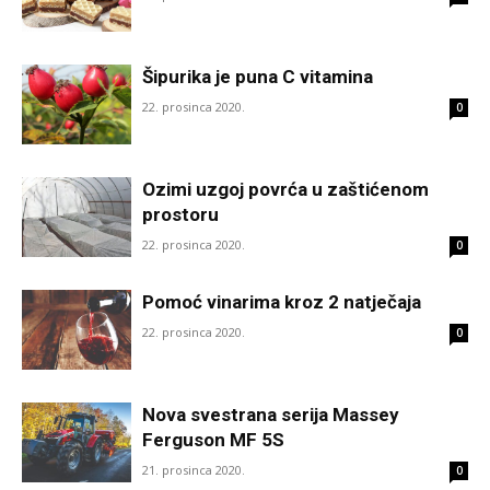
Šipurika je puna C vitamina
22. prosinca 2020.
0
Ozimi uzgoj povrća u zaštićenom
prostoru
22. prosinca 2020.
0
Pomoć vinarima kroz 2 natječaja
22. prosinca 2020.
0
Nova svestrana serija Massey
Ferguson MF 5S
21. prosinca 2020.
0