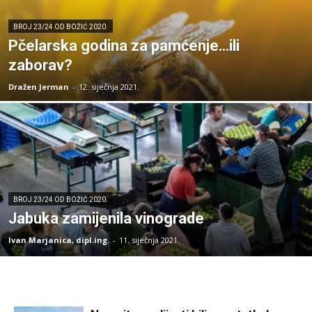
BROJ 23/24 OD BOŽIĆ 2020.
Pčelarska godina za pamćenje…ili
zaborav?
Dražen Jerman
-
12. siječnja 2021.
BROJ 23/24 OD BOŽIĆ 2020.
Jabuka zamijenila vinograde
Ivan Marjanica, dipl.ing.
-
11. siječnja 2021.