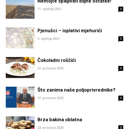
Nemojte spaljivati biljne ostatke!
11. siječnja 2021.
0
Pjenušci – isplativi mjehurići
5. siječnja 2021.
0
Čokoladni roščići
23. prosinca 2020.
0
Što zanima naše poljoprivrednike?
23. prosinca 2020.
0
Brza bakina oblatna
23. prosinca 2020.
0