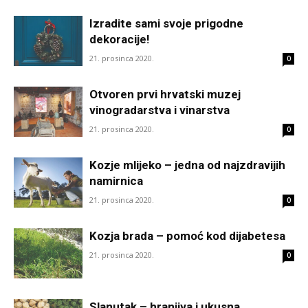
Izradite sami svoje prigodne
dekoracije!
21. prosinca 2020.
0
Otvoren prvi hrvatski muzej
vinogradarstva i vinarstva
21. prosinca 2020.
0
Kozje mlijeko – jedna od najzdravijih
namirnica
21. prosinca 2020.
0
Kozja brada – pomoć kod dijabetesa
21. prosinca 2020.
0
Slanutak – hranjiva i ukusna