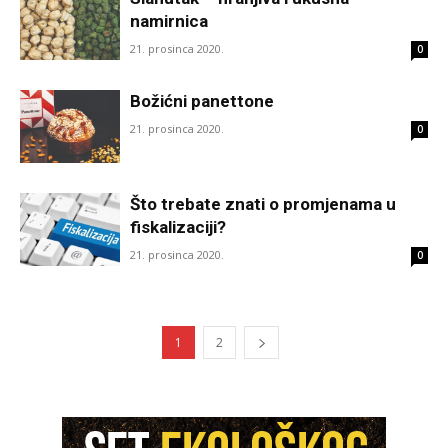
namirnica
21. prosinca 2020.
0
Božićni panettone
21. prosinca 2020.
0
Što trebate znati o promjenama u
fiskalizaciji?
21. prosinca 2020.
0
1
2