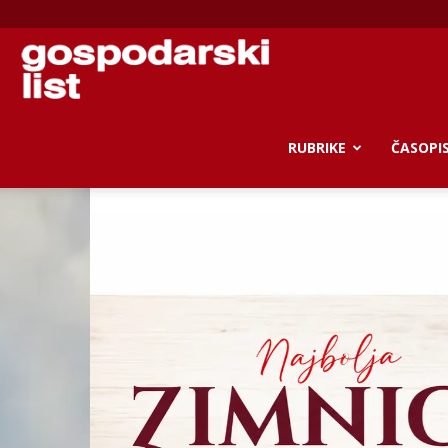
Gospodarski
list
RUBRIKE
ČASOPI