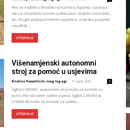
Ako se nađete u Brodsko-posavskoj županiji, u potrazi
ste za vrhunskim voćnim sadnicama i dobrim voćarskim,
ali i drugim poljoprivrednim savjetima, svakako posjetite
rasadnik...
OPŠIRNIJE
Višenamjenski autonomni
stroj za pomoć u usjevima
Kristina Pawelitsch, mag.ing.agr.
-
5. rujna 2022.
0
AgBot 2.055W3 - autonomni stroj može se koristiti za
puno više od same zaštite usjeva. AgBot 2.055W3 &
CF2000-AB može se koristiti za zaštitu...
OPŠIRNIJE