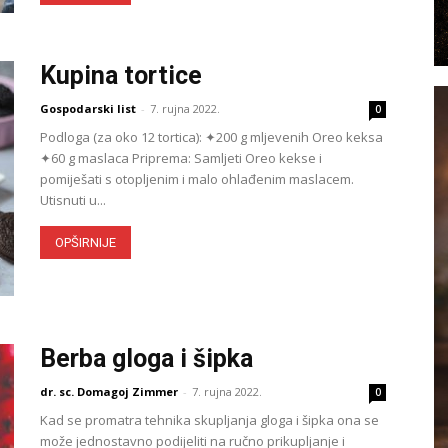
Kupina tortice
Gospodarski list
-
7. rujna 2022.
0
Podloga (za oko 12 tortica): ✦200 g mljevenih Oreo keksa
✦60 g maslaca Priprema: Samljeti Oreo kekse i
pomiješati s oto­pljenim i malo ohlađenim maslacem.
Utisnuti u...
OPŠIRNIJE
Berba gloga i šipka
dr. sc. Domagoj Zimmer
-
7. rujna 2022.
0
Kad se promatra tehnika skupljanja gloga i šipka ona se
može jednostavno podijeliti na ručno prikupljanje i