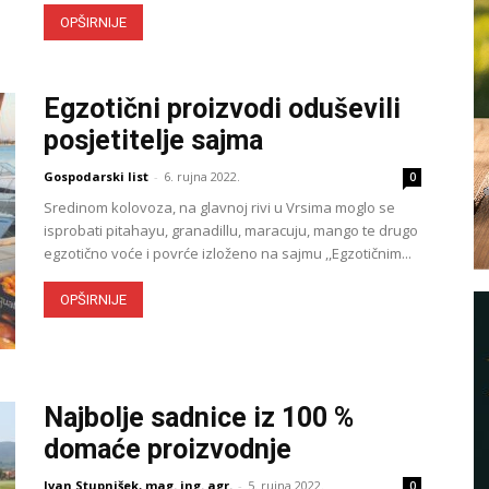
OPŠIRNIJE
Egzotični proizvodi oduševili
posjetitelje sajma
Gospodarski list
-
6. rujna 2022.
0
Sredinom kolovoza, na glavnoj rivi u Vrsima moglo se
isprobati pitahayu, granadillu, maracuju, mango te drugo
egzotično voće i povrće izloženo na sajmu ,,Egzotičnim...
OPŠIRNIJE
Najbolje sadnice iz 100 %
domaće proizvodnje
Ivan Stupnišek, mag. ing. agr.
-
5. rujna 2022.
0