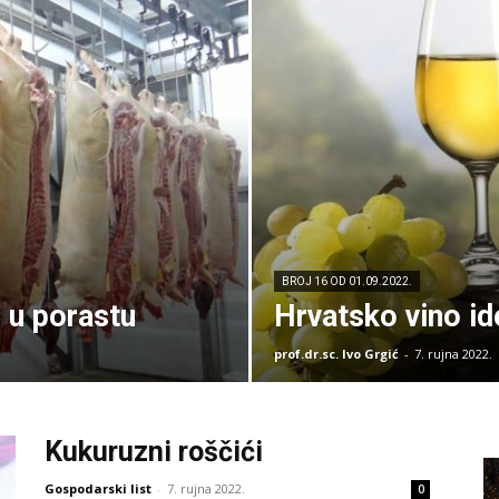
BROJ 16 OD 01.09.2022.
u u porastu
Hrvatsko vino ide
prof.dr.sc. Ivo Grgić
-
7. rujna 2022.
Kukuruzni roščići
Gospodarski list
-
7. rujna 2022.
0