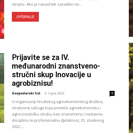
strojno. Ako je nasad tek zasađen ne...
OPŠIRNIJE
Prijavite se za IV.
međunarodni znanstveno-
stručni skup Inovacije u
agrobiznisu!
Gospodarski list
-
6. rujna 2022.
0
U organizaciji Hrvatskog agroekonomskog društva,
strukovne udruge koja promiče agroekonomsku i
agrosociološku struku, kao znanstvenu i nastavnu
disciplinu te profesionalnu djelatnost, 25. studenog
2022....