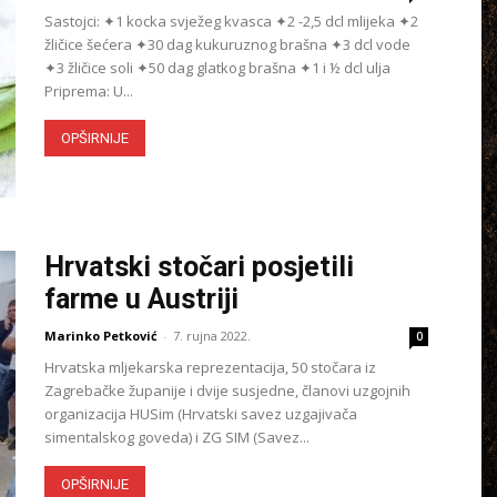
Sastojci: ✦1 kocka svježeg kvasca ✦2 -2,5 dcl mlijeka ✦2
žličice šećera ✦30 dag kukuruznog brašna ✦3 dcl vode
✦3 žličice soli ✦50 dag glatkog brašna ✦1 i ½ dcl ulja
Priprema: U...
OPŠIRNIJE
Hrvatski stočari posjetili
farme u Austriji
Marinko Petković
-
7. rujna 2022.
0
Hrvatska mljekarska reprezentacija, 50 stočara iz
Zagrebačke županije i dvije susjedne, članovi uzgojnih
organizacija HUSim (Hrvatski savez uzgajivača
simentalskog goveda) i ZG SIM (Savez...
OPŠIRNIJE