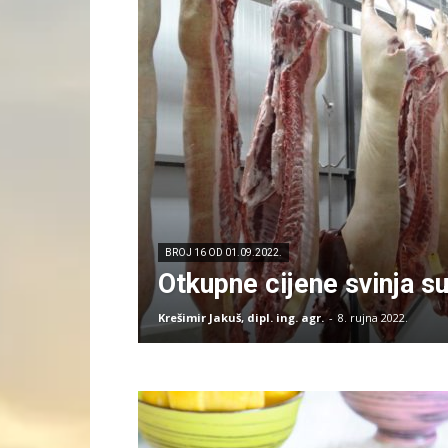
BROJ 16 OD 01.09.2022.
Otkupne cijene svinja s
Krešimir Jakuš, dipl. ing. agr.
-
8. rujna 2022.