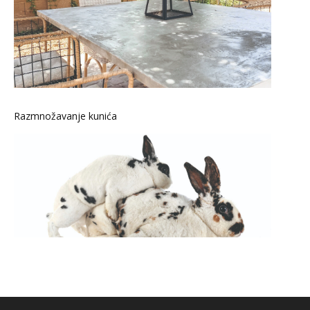
Razmnožavanje kunića