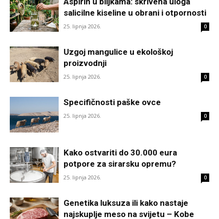
Aspirin u biljkama: skrivena uloga
salicilne kiseline u obrani i otpornosti
25. lipnja 2026.
0
Uzgoj mangulice u ekološkoj
proizvodnji
25. lipnja 2026.
0
Specifičnosti paške ovce
25. lipnja 2026.
0
Kako ostvariti do 30.000 eura
potpore za sirarsku opremu?
25. lipnja 2026.
0
Genetika luksuza ili kako nastaje
najskuplje meso na svijetu – Kobe