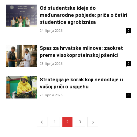
Od studentske ideje do
međunarodne pobjede: priča o četiri
studentice agrobiznisa
24. lipnja 2026.
0
Spas za hrvatske mlinove: zaokret
prema visokoproteinskoj pšenici
23. lipnja 2026.
0
Strategija je korak koji nedostaje u
vašoj priči o uspjehu
23. lipnja 2026.
0
1
2
3