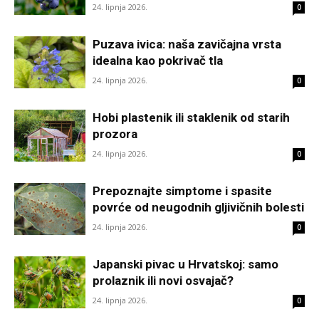
24. lipnja 2026.
0
Puzava ivica: naša zavičajna vrsta
idealna kao pokrivač tla
24. lipnja 2026.
0
Hobi plastenik ili staklenik od starih
prozora
24. lipnja 2026.
0
Prepoznajte simptome i spasite
povrće od neugodnih gljivičnih bolesti
24. lipnja 2026.
0
Japanski pivac u Hrvatskoj: samo
prolaznik ili novi osvajač?
24. lipnja 2026.
0