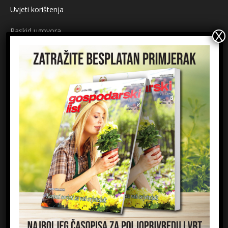
Uvjeti korištenja
Raskid ugovora
Načini plaćanja
Sigurnost plaćanja
Prijavite se na newsletter
Ime
Email